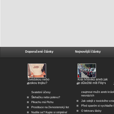
Doporučené články
Nejnovější články
Švédskou nebo
Král hříšníků aneb jak
ruskou trojku?
je důležité míti Filipa
zaujmout muže aneb krás
Svatební účesy
nesnázích
Šlehačku nebo polevu?
Jak odejít z toxického vzt
Pikachu má Pichu
Před spaním si vychlaďte l
Prostituce na živnostenský list
O lektvaru lásky
Nudíte se? Kupte si striptéra!