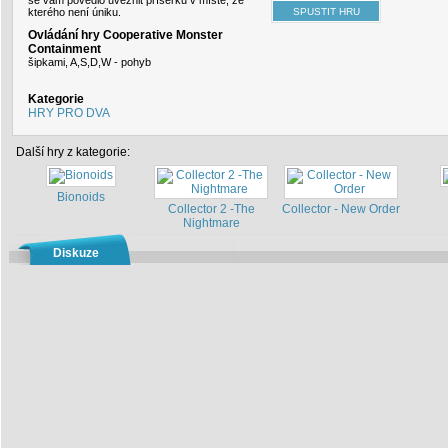
se vám povedlo uvěznit příšerku v místě, ze
kterého není úniku.
Ovládání hry Cooperative Monster
Containment
šipkami, A,S,D,W - pohyb
Kategorie
HRY PRO DVA
Další hry z kategorie:
Bionoids
Collector 2 -The
Collector - New Order
Nightmare
Diskuze