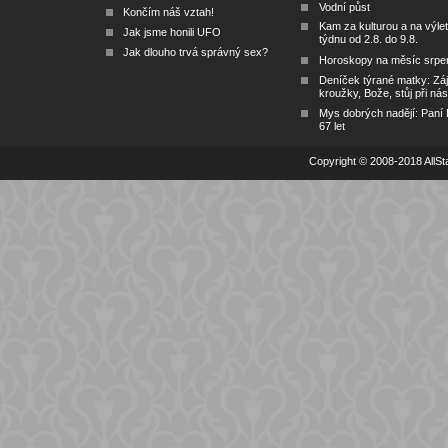
Vodní půst
Končím náš vztah!
Kam za kulturou a na výlet
Jak jsme honili UFO
týdnu od 2.8. do 9.8.
Jak dlouho trvá správný sex?
Horoskopy na měsíc srpe
Deníček týrané matky: Zá
kroužky, Bože, stůj při nás
Mys dobrých nadějí: Paní
67 let
Copyright © 2008-2018 AllSta