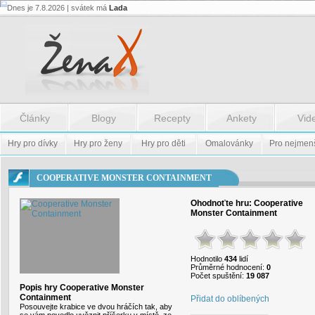
Dnes je 7.8.2026 | svátek má
Lada
Flash.nazev
-
Flash.nazev
Články
Blogy
Recepty
Ankety
Vid
Hry pro dívky
Hry pro ženy
Hry pro děti
Omalovánky
Pro nejmen
COOPERATIVE MONSTER CONTAINMENT
Ohodnoťte hru:
Cooperative
Monster Containment
Hodnotilo
434
lidí
Průměrné hodnocení:
0
Počet spuštění:
19 087
Popis hry Cooperative Monster
Containment
Přidat do oblíbených
Posouvejte krabice ve dvou hráčích tak, aby