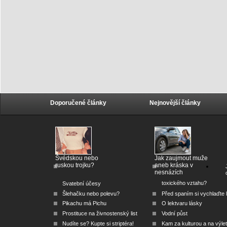
Doporučené články
Nejnovější články
Švédskou nebo
Jak zaujmout muže
ruskou trojku?
aneb kráska v
nesnázích
toxického vztahu?
Svatební účesy
Šlehačku nebo polevu?
Před spaním si vychlaďte l
Pikachu má Pichu
O lektvaru lásky
Prostituce na živnostenský list
Vodní půst
Nudíte se? Kupte si striptéra!
Kam za kulturou a na výlet