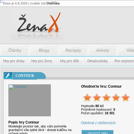
Dnes je 6.8.2026 | svátek má
Oldřiška
Flash.nazev
-
Flash.nazev
Články
Blogy
Recepty
Ankety
Vid
Hry pro dívky
Hry pro ženy
Hry pro děti
Omalovánky
Pro nejmen
CONTOUR
Ohodnoťte hru:
Contour
Hodnotilo
80
lidí
Průměrné hodnocení:
5
Počet spuštění:
18 301
Popis hry Contour
Odebrat z oblíbených
Modelujte prostor tak, aby vám pomohla
gravitační síla splnit úkol - dostat kuličku na
určené místo.