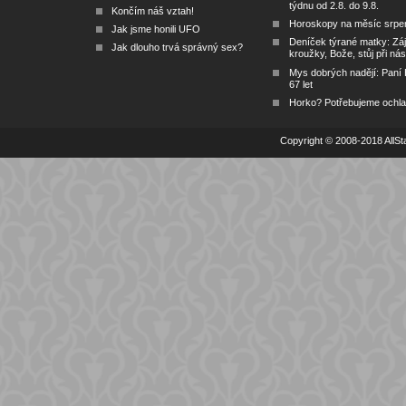
týdnu od 2.8. do 9.8.
Končím náš vztah!
Horoskopy na měsíc srpe
Jak jsme honili UFO
Deníček týrané matky: Zá
Jak dlouho trvá správný sex?
kroužky, Bože, stůj při nás
Mys dobrých nadějí: Paní
67 let
Horko? Potřebujeme ochlad
Copyright © 2008-2018 AllSta