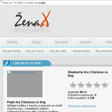
Dnes je 7.8.2026 | svátek má
Lada
Flash.nazev
-
Flash.nazev
Články
Blogy
Recepty
Ankety
Vid
Hry pro dívky
Hry pro ženy
Hry pro děti
Omalovánky
Pro nejmen
CHICKENS VS DOG
Ohodnoťte hru:
Chickens vs
Dog
Hodnotilo
88
lidí
Průměrné hodnocení:
0
Počet spuštění:
2 749
Popis hry Chickens vs Dog
Střílejte kuřátka z kanónu a pokuste se strefit
Přidat do oblíbených
všechny psy v nedalekém objektu.
Oddechová hra pro děti s hezkou grafikou.