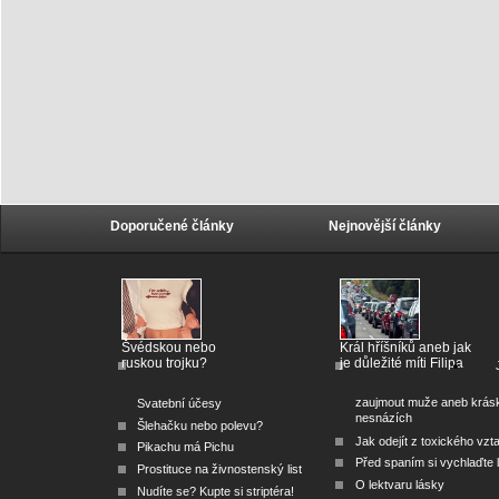
Doporučené články
Nejnovější články
Švédskou nebo
Král hříšníků aneb jak
ruskou trojku?
je důležité míti Filipa
zaujmout muže aneb krás
Svatební účesy
nesnázích
Šlehačku nebo polevu?
Jak odejít z toxického vzt
Pikachu má Pichu
Před spaním si vychlaďte l
Prostituce na živnostenský list
O lektvaru lásky
Nudíte se? Kupte si striptéra!