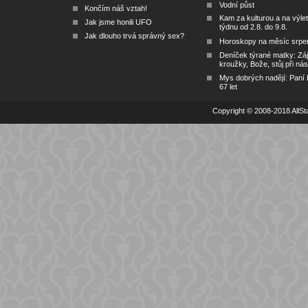
Vodní půst
Končím náš vztah!
Kam za kulturou a na výlet
Jak jsme honili UFO
týdnu od 2.8. do 9.8.
Jak dlouho trvá správný sex?
Horoskopy na měsíc srpe
Deníček týrané matky: Zá
kroužky, Bože, stůj při nás
Mys dobrých nadějí: Paní
67 let
Copyright © 2008-2018 AllSta