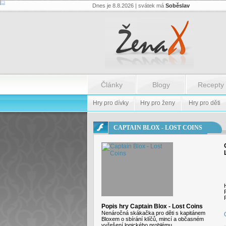
Dnes je 8.8.2026 | svátek má
Soběslav
Flash.nazev
-
Flash.nazev
Články
Blogy
Recepty
Hry pro dívky
Hry pro ženy
Hry pro děti
CAPTAIN BLOX - LOST COINS
Popis hry Captain Blox - Lost Coins
Nenáročná skákačka pro děti s kapitánem
Bloxem o sbírání klíčů, mincí a občasném
vyřešení logického problému.