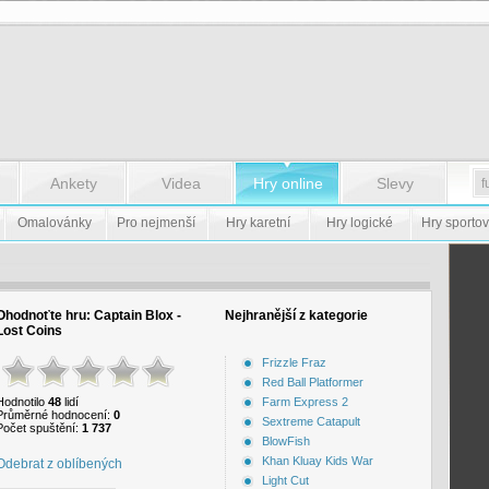
Ankety
Videa
Hry online
Slevy
Omalovánky
Pro nejmenší
Hry karetní
Hry logické
Hry sportov
Ohodnoťte hru:
Captain Blox -
Nejhranější z kategorie
Lost Coins
Frizzle Fraz
Red Ball Platformer
Hodnotilo
48
lidí
Farm Express 2
Průměrné hodnocení:
0
Sextreme Catapult
Počet spuštění:
1 737
BlowFish
Khan Kluay Kids War
Odebrat z oblíbených
Light Cut