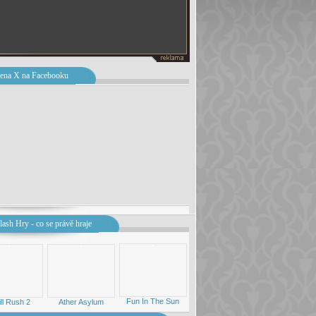
ena X na Facebooku
lash Hry - co se právě hraje
Fun In The Sun
ill Rush 2
Ather Asylum