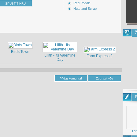
Red Paddle
Nuts and Scrap
Ž
Birds Town
Lilith - Its Valentine
Farm Express 2
Day
F
Thr