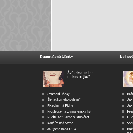
Doporučené články
Nejnově
Švédskou nebo
ruskou trojku?
Svatební účesy
Král
Šlehačku nebo polevu?
Jak
Pikachu má Pichu
Jak 
Prostituce na živnostenský list
Před
Nudíte se? Kupte si striptéra!
O le
Končím náš vztah!
Vod
Jak jsme honili UFO
Kam 
9.8.