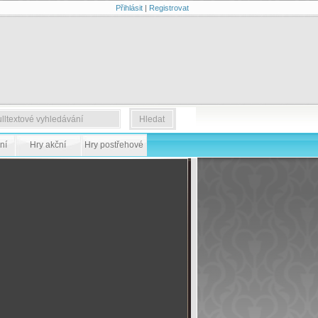
Přihlásit
|
Registrovat
ní
Hry akční
Hry postřehové