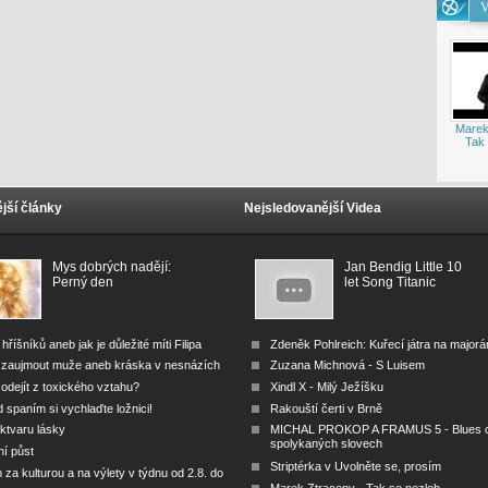
V
Marek
Tak 
jší články
Nejsledovanější Videa
Mys dobrých nadějí:
Jan Bendig Little 10
Perný den
let Song Titanic
 hříšníků aneb jak je důležité míti Filipa
Zdeněk Pohlreich: Kuřecí játra na major
 zaujmout muže aneb kráska v nesnázích
Zuzana Michnová - S Luisem
odejít z toxického vztahu?
Xindl X - Milý Ježíšku
 spaním si vychlaďte ložnici!
Rakouští čerti v Brně
ktvaru lásky
MICHAL PROKOP A FRAMUS 5 - Blues 
spolykaných slovech
ní půst
Striptérka v Uvolněte se, prosím
za kulturou a na výlety v týdnu od 2.8. do
Marek Ztraceny - Tak se nezlob