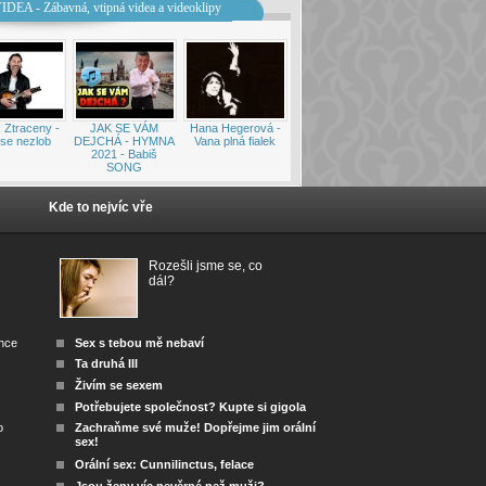
IDEA - Zábavná, vtipná videa a videoklipy
 Ztraceny -
JAK SE VÁM
Hana Hegerová -
se nezlob
DEJCHÁ - HYMNA
Vana plná fialek
2021 - Babiš
SONG
Kde to nejvíc vře
Rozešli jsme se, co
dál?
ánce
Sex s tebou mě nebaví
Ta druhá III
Živím se sexem
Potřebujete společnost? Kupte si gigola
o
Zachraňme své muže! Dopřejme jim orální
sex!
Orální sex: Cunnilinctus, felace
Jsou ženy víc nevěrné než muži?