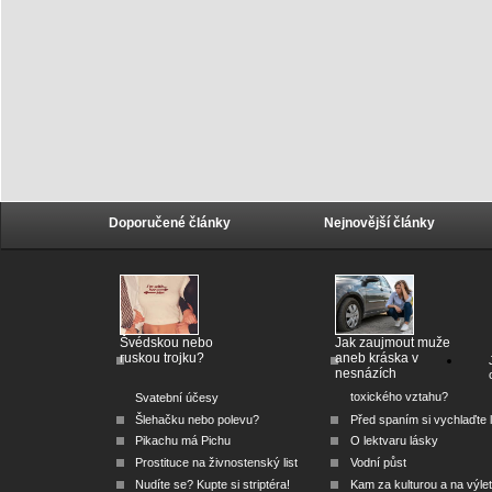
Doporučené články
Nejnovější články
Švédskou nebo
Jak zaujmout muže
ruskou trojku?
aneb kráska v
nesnázích
toxického vztahu?
Svatební účesy
Šlehačku nebo polevu?
Před spaním si vychlaďte l
Pikachu má Pichu
O lektvaru lásky
Prostituce na živnostenský list
Vodní půst
Nudíte se? Kupte si striptéra!
Kam za kulturou a na výlet