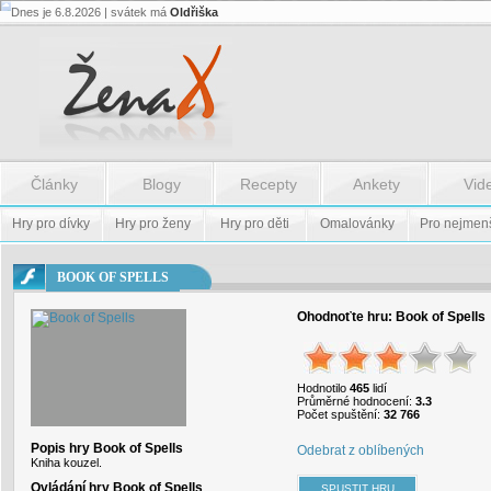
Dnes je 6.8.2026 | svátek má
Oldřiška
Flash.nazev
-
Flash.nazev
Články
Blogy
Recepty
Ankety
Vid
Hry pro dívky
Hry pro ženy
Hry pro děti
Omalovánky
Pro nejmen
BOOK OF SPELLS
Ohodnoťte hru:
Book of Spells
Hodnotilo
465
lidí
Průměrné hodnocení:
3.3
Počet spuštění:
32 766
Popis hry Book of Spells
Odebrat z oblíbených
Kniha kouzel.
Ovládání hry Book of Spells