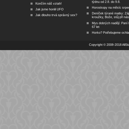
týdnu od 2.8. do 9.8.
Končím náš vztah!
Horoskopy na měsíc srpe
Jak jsme honili UFO
Deníček týrané matky: Zá
Jak dlouho trvá správný sex?
kroužky, Bože, stůj při nás
Mys dobrých nadějí: Paní
67 let
Horko? Potřebujeme ochlad
Copyright © 2008-2018 AllSta