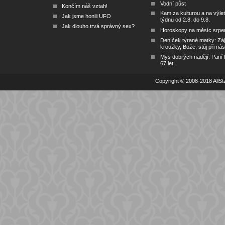
Vodní půst
Končím náš vztah!
Kam za kulturou a na výlet
Jak jsme honili UFO
týdnu od 2.8. do 9.8.
Jak dlouho trvá správný sex?
Horoskopy na měsíc srpe
Deníček týrané matky: Zá
kroužky, Bože, stůj při nás
Mys dobrých nadějí: Paní
67 let
Copyright © 2008-2018 AllSta