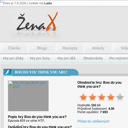
Dnes je 7.8.2026 | svátek má
Lada
Flash.nazev
-
Flash.nazev
Články
Blogy
Recepty
Ankety
Vid
Hry pro dívky
Hry pro ženy
Hry pro děti
Omalovánky
Pro nejmen
BOO DO YOU THINK YOU ARE?
Ohodnoťte hru:
Boo do you
think you are?
Hodnotilo
116
lidí
Průměrné hodnocení:
4.06
Počet spuštění:
7 693
Popis hry Boo do you think you are?
Epizoda #29 ze série HTF.
Přidat do oblíbených
Ovládání hry Boo do you think you are?