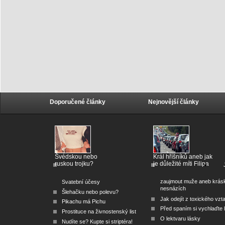
Doporučené články
Nejnovější články
Švédskou nebo
Král hříšníků aneb jak
ruskou trojku?
je důležité míti Filipa
zaujmout muže aneb krás
Svatební účesy
nesnázích
Šlehačku nebo polevu?
Jak odejít z toxického vzt
Pikachu má Pichu
Před spaním si vychlaďte l
Prostituce na živnostenský list
O lektvaru lásky
Nudíte se? Kupte si striptéra!