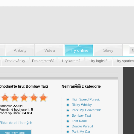
Ankety
Videa
Hry online
Slevy
Omalovánky
Pro nejmenší
Hry karetní
Hry logické
Hry sportov
Ohodnoťte hru:
Bombay Taxi
Nejhranější z kategorie
High Speed Pursuit
Risky Whisky
Hodnotilo
220
lidí
Průměrné hodnocení:
5
Park My Convertible
Počet spuštění:
64 851
Bombay Taxi
Lost Race
Přidat do oblíbených
Double Pursuit
Park My Car