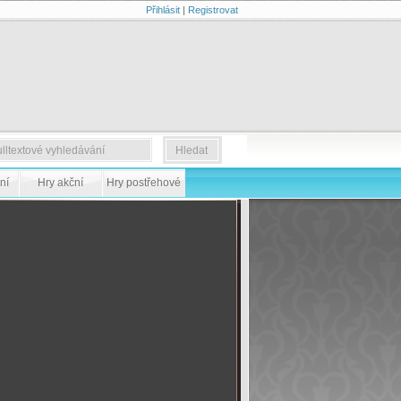
Přihlásit
|
Registrovat
ní
Hry akční
Hry postřehové