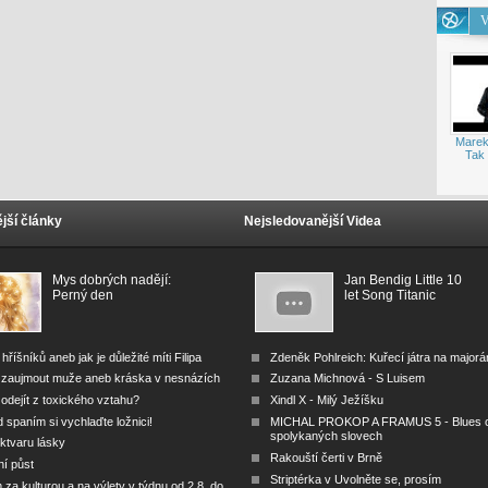
V
Marek
Tak 
jší články
Nejsledovanější Videa
Mys dobrých nadějí:
Jan Bendig Little 10
Perný den
let Song Titanic
 hříšníků aneb jak je důležité míti Filipa
Zdeněk Pohlreich: Kuřecí játra na major
 zaujmout muže aneb kráska v nesnázích
Zuzana Michnová - S Luisem
odejít z toxického vztahu?
Xindl X - Milý Ježíšku
 spaním si vychlaďte ložnici!
MICHAL PROKOP A FRAMUS 5 - Blues 
spolykaných slovech
ktvaru lásky
Rakouští čerti v Brně
ní půst
Striptérka v Uvolněte se, prosím
za kulturou a na výlety v týdnu od 2.8. do