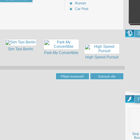
Runner
Car Pool
Ž
Sim Taxi Berlin
Park My Convertible
High Speed Pursuit
F
Strip
Bus