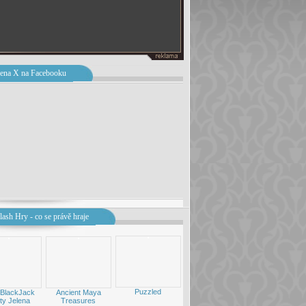
ena X na Facebooku
lash Hry - co se právě hraje
Puzzled
 BlackJack
Ancient Maya
ty Jelena
Treasures