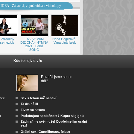
IDEA - Zábavná, vtipná videa a videoklipy
 Ztraceny -
JAK SE VÁM
Hana Hegerová -
se nezlob
DEJCHÁ - HYMNA
Vana plná fialek
2021 - Babiš
SONG
Kde to nejvíc vře
Rozešli jsme se, co
dál?
ánce
Sex s tebou mě nebaví
Ta druhá III
Živím se sexem
o
Potřebujete společnost? Kupte si gigola
Zachraňme své muže! Dopřejme jim orální
sex!
Orální sex: Cunnilinctus, felace