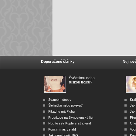
Doporučené články
Nejnově
Švédskou nebo
ruskou trojku?
Svatební účesy
Král
Šlehačku nebo polevu?
Jak
Pikachu má Pichu
Jak 
Prostituce na živnostenský list
Před
Nudíte se? Kupte si striptéra!
O le
Končím náš vztah!
Vod
Jak jsme honili UFO
Kam 