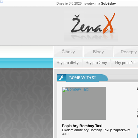
Dnes je 8.8.2026 | svátek má
Soběslav
Flash.nazev
-
Flash.nazev
Články
Blogy
Recepty
Hry pro dívky
Hry pro ženy
Hry pro děti
BOMBAY TAXI
Popis hry Bombay Taxi
Úkolem online hry Bombay Taxi je zaparkovat
auto.