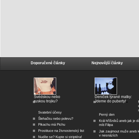
Doporučené články
Nejnovější články
Švédskou nebo
Deniček týrané matky:
ruskou trojku?
Jdeme do puberty!
Svatební účesy
Perný den
Šlehačku nebo polevu?
Král hříšníků aneb jak je dů
Pikachu má Pichu
míti Filipa
Prostituce na živnostenský list
Jak zaujmout muže aneb 
v nesnázích
Nudíte se? Kupte si striptéra!