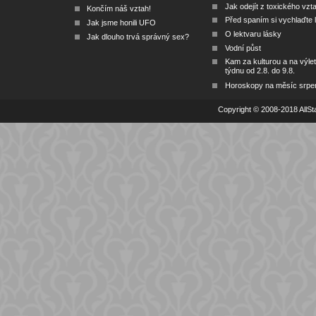
Jak odejít z toxického vzt
Končím náš vztah!
Před spaním si vychlaďte l
Jak jsme honili UFO
O lektvaru lásky
Jak dlouho trvá správný sex?
Vodní půst
Kam za kulturou a na výlet
týdnu od 2.8. do 9.8.
Horoskopy na měsíc srpe
Copyright © 2008-2018 AllSta