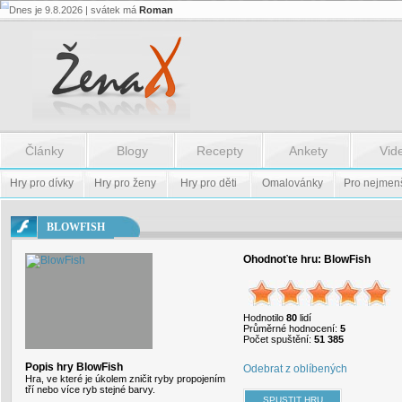
Dnes je 9.8.2026 | svátek má
Roman
Flash.nazev
-
Flash.nazev
Články
Blogy
Recepty
Ankety
Vid
Hry pro dívky
Hry pro ženy
Hry pro děti
Omalovánky
Pro nejmen
BLOWFISH
Ohodnoťte hru:
BlowFish
Hodnotilo
80
lidí
Průměrné hodnocení:
5
Počet spuštění:
51 385
Popis hry BlowFish
Odebrat z oblíbených
Hra, ve které je úkolem zničit ryby propojením
tří nebo více ryb stejné barvy.