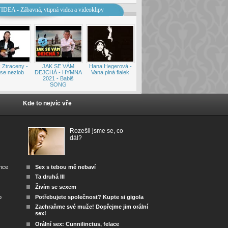
IDEA - Zábavná, vtipná videa a videoklipy
 Ztraceny -
JAK SE VÁM
Hana Hegerová -
se nezlob
DEJCHÁ - HYMNA
Vana plná fialek
2021 - Babiš
SONG
Kde to nejvíc vře
Rozešli jsme se, co
dál?
ánce
Sex s tebou mě nebaví
Ta druhá III
Živím se sexem
o
Potřebujete společnost? Kupte si gigola
Zachraňme své muže! Dopřejme jim orální
sex!
Orální sex: Cunnilinctus, felace