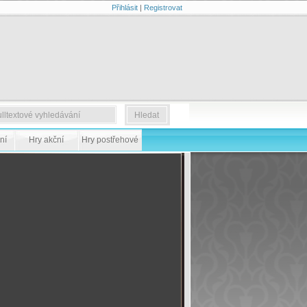
Přihlásit
|
Registrovat
ní
Hry akční
Hry postřehové