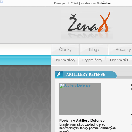
Dnes je 8.8.2026 | svátek má
Soběslav
Flash.nazev
-
Flash.nazev
Články
Blogy
Recepty
Hry pro dívky
Hry pro ženy
Hry pro děti
ARTILLERY DEFENSE
Popis hry Artillery Defense
Braňte vojenskou základnu před
nepřátelskými tanky pomocí obranných
turretů.