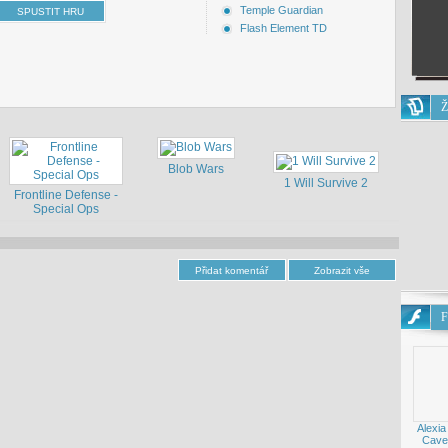
Temple Guardian
Flash Element TD
Ž
Blob Wars
1 Will Survive 2
Frontline Defense -
Special Ops
F
Alexia
Cave