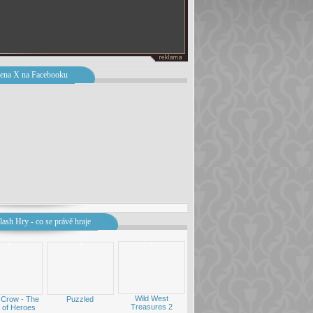
ena X na Facebooku
lash Hry - co se právě hraje
Wild West
 Crow - The
Puzzled
Treasures 2
 of Heroes