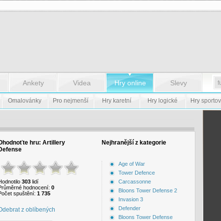
Ankety
Videa
Hry online
Slevy
Omalovánky
Pro nejmenší
Hry karetní
Hry logické
Hry sportov
Ohodnoťte hru:
Artillery
Nejhranější z kategorie
Defense
Age of War
Tower Defence
Hodnotilo
303
lidí
Carcassonne
Průměrné hodnocení:
0
Bloons Tower Defense 2
Počet spuštění:
1 735
Invasion 3
Defender
Odebrat z oblíbených
Bloons Tower Defense