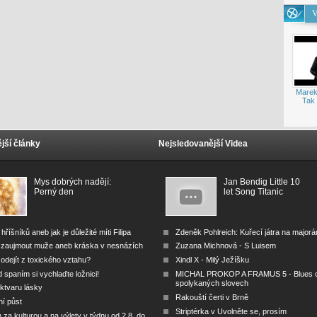
V
Marek
Tak 
jší články
Nejsledovanější Videa
Mys dobrých nadějí:
Jan Bendig Little 10
Perný den
let Song Titanic
 hříšníků aneb jak je důležité míti Filipa
Zdeněk Pohlreich: Kuřecí játra na major
 zaujmout muže aneb kráska v nesnázích
Zuzana Michnová - S Luisem
odejít z toxického vztahu?
Xindl X - Milý Ježíšku
 spaním si vychlaďte ložnici!
MICHAL PROKOP A FRAMUS 5 - Blues 
spolykaných slovech
ktvaru lásky
Rakouští čerti v Brně
ní půst
Striptérka v Uvolněte se, prosím
za kulturou a na výlety v týdnu od 2.8. do