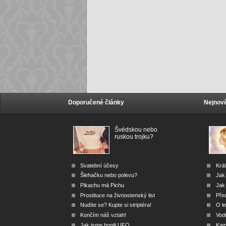
Doporučené články
Nejnově
Švédskou nebo
ruskou trojku?
Svatební účesy
Král
Šlehačku nebo polevu?
Jak
Pikachu má Pichu
Jak 
Prostituce na živnostenský list
Před
Nudíte se? Kupte si striptéra!
O le
Končím náš vztah!
Vod
Jak jsme honili UFO
Kam 