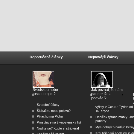
Doporučené články
Nejnovější články
Švédskou nebo
Jak poznat, že nám
ruskou trojku?
partner lže a
podvádí?
Svatební účesy
výlety v Česku: Týden od 
Šlehačku nebo polevu?
16. srpna
Pikachu má Pichu
Deniček týrané matky: Jd
puberty!
Prostituce na živnostenský list
Mys dobrých nadějí: Pern
Nudíte se? Kupte si striptéra!
Král hříšníků aneb jak je dů