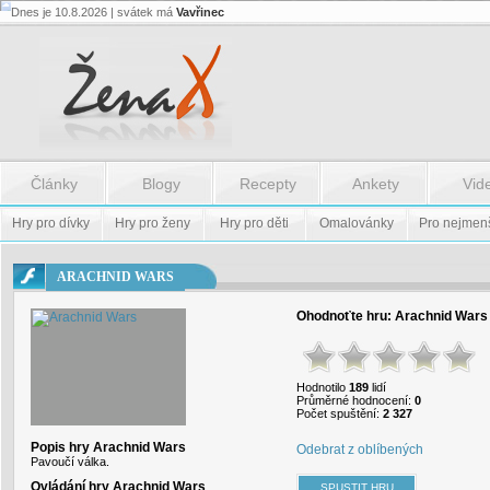
Dnes je 10.8.2026 | svátek má
Vavřinec
Flash.nazev
-
Flash.nazev
Články
Blogy
Recepty
Ankety
Vid
Hry pro dívky
Hry pro ženy
Hry pro děti
Omalovánky
Pro nejmen
ARACHNID WARS
Ohodnoťte hru:
Arachnid Wars
Hodnotilo
189
lidí
Průměrné hodnocení:
0
Počet spuštění:
2 327
Popis hry Arachnid Wars
Odebrat z oblíbených
Pavoučí válka.
Ovládání hry Arachnid Wars