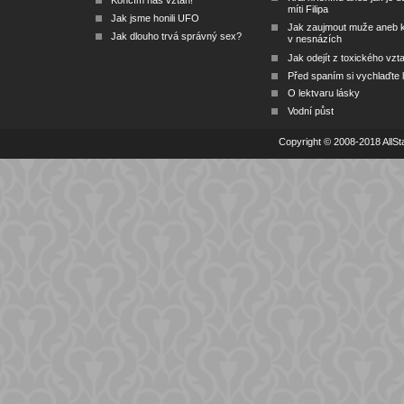
Končím náš vztah!
míti Filipa
Jak jsme honili UFO
Jak zaujmout muže aneb 
Jak dlouho trvá správný sex?
v nesnázích
Jak odejít z toxického vzt
Před spaním si vychlaďte l
O lektvaru lásky
Vodní půst
Copyright © 2008-2018 AllSta