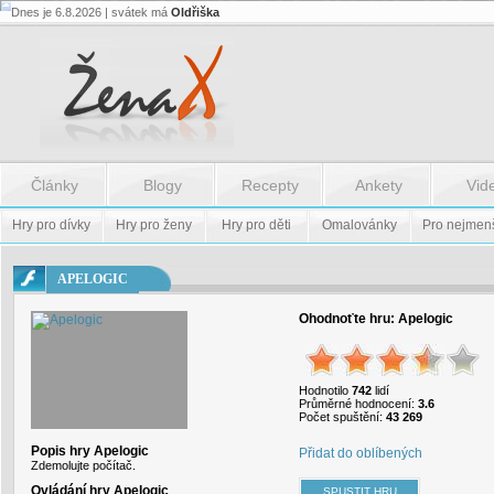
Dnes je 6.8.2026 | svátek má
Oldřiška
Flash.nazev
-
Flash.nazev
Články
Blogy
Recepty
Ankety
Vid
Hry pro dívky
Hry pro ženy
Hry pro děti
Omalovánky
Pro nejmen
APELOGIC
Ohodnoťte hru:
Apelogic
Hodnotilo
742
lidí
Průměrné hodnocení:
3.6
Počet spuštění:
43 269
Popis hry Apelogic
Přidat do oblíbených
Zdemolujte počítač.
Ovládání hry Apelogic