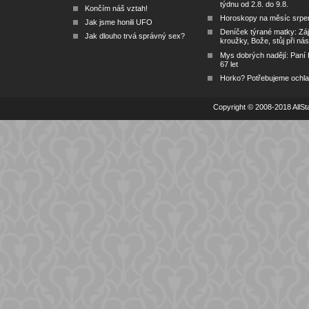
týdnu od 2.8. do 9.8.
Končím náš vztah!
Horoskopy na měsíc srpe
Jak jsme honili UFO
Deníček týrané matky: Zá
Jak dlouho trvá správný sex?
kroužky, Bože, stůj při nás
Mys dobrých nadějí: Paní
67 let
Horko? Potřebujeme ochlad
Copyright © 2008-2018 AllSta