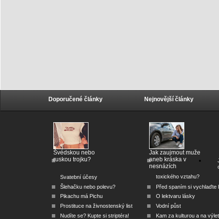
Doporučené články
Nejnovější články
Švédskou nebo
Jak zaujmout muže
ruskou trojku?
aneb kráska v
nesnázích
toxického vztahu?
Svatební účesy
Šlehačku nebo polevu?
Před spaním si vychlaďte l
Pikachu má Pichu
O lektvaru lásky
Prostituce na živnostenský list
Vodní půst
Nudíte se? Kupte si striptéra!
Kam za kulturou a na výlet