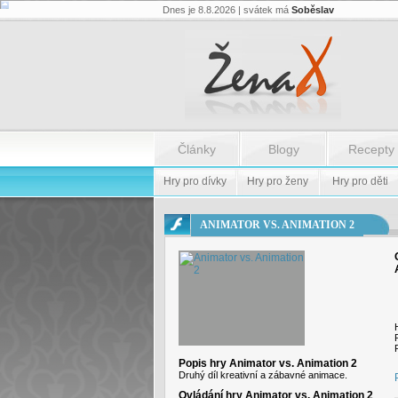
Dnes je 8.8.2026 | svátek má
Soběslav
Flash.nazev
-
Flash.nazev
Články
Blogy
Recepty
Hry pro dívky
Hry pro ženy
Hry pro děti
ANIMATOR VS. ANIMATION 2
Popis hry Animator vs. Animation 2
Druhý díl kreativní a zábavné animace.
Ovládání hry Animator vs. Animation 2