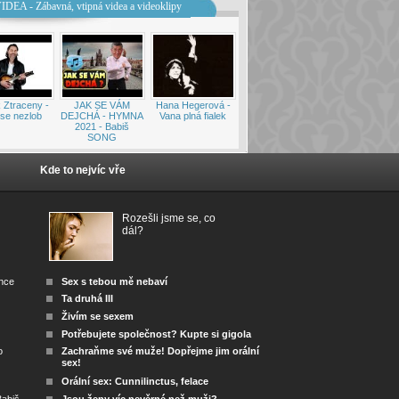
IDEA - Zábavná, vtipná videa a videoklipy
 Ztraceny -
JAK SE VÁM
Hana Hegerová -
se nezlob
DEJCHÁ - HYMNA
Vana plná fialek
2021 - Babiš
SONG
Kde to nejvíc vře
Rozešli jsme se, co
dál?
ánce
Sex s tebou mě nebaví
Ta druhá III
Živím se sexem
Potřebujete společnost? Kupte si gigola
o
Zachraňme své muže! Dopřejme jim orální
sex!
Orální sex: Cunnilinctus, felace
abiš
Jsou ženy víc nevěrné než muži?