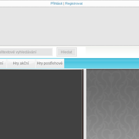
Přihlásit
|
Registrovat
ní
Hry akční
Hry postřehové