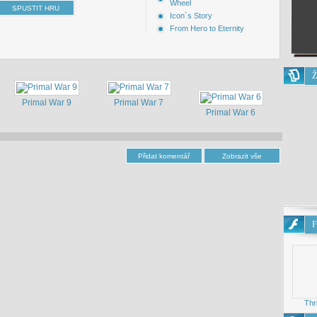
Wheel
Icon´s Story
From Hero to Eternity
Ž
Primal War 9
Primal War 7
Primal War 6
F
Thr