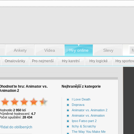
Ankety
Videa
Hry online
Slevy
Omalovánky
Pro nejmenší
Hry karetní
Hry logické
Hry sportov
Ohodnoťte hru:
Animator vs.
Nejhranější z kategorie
Animation 2
I Love Death
Doprava
Hodnotilo
2 950
lidí
Animator vs. Animation 2
Průměrné hodnocení:
4.7
Animator vs. Animation
Počet spuštění:
28 434
Ipso Fatso part 2
Itchy & Scratchy
Přidat do oblíbených
The Way You Make Me