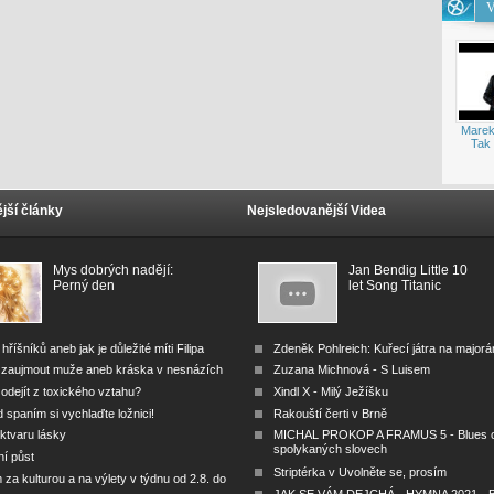
V
Marek
Tak 
jší články
Nejsledovanější Videa
Mys dobrých nadějí:
Jan Bendig Little 10
Perný den
let Song Titanic
 hříšníků aneb jak je důležité míti Filipa
Zdeněk Pohlreich: Kuřecí játra na major
 zaujmout muže aneb kráska v nesnázích
Zuzana Michnová - S Luisem
odejít z toxického vztahu?
Xindl X - Milý Ježíšku
 spaním si vychlaďte ložnici!
Rakouští čerti v Brně
ktvaru lásky
MICHAL PROKOP A FRAMUS 5 - Blues 
spolykaných slovech
ní půst
Striptérka v Uvolněte se, prosím
za kulturou a na výlety v týdnu od 2.8. do
JAK SE VÁM DEJCHÁ - HYMNA 2021 - B