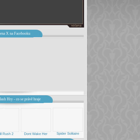
ena X na Facebooku
lash Hry - co se právě hraje
Spider Solitaire
ill Rush 2
Dont Wake Her