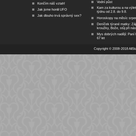
Vodní půst
Končím náš vztah!
Kam za kulturou a na výlet
Jak jsme honili UFO
týdnu od 2.8. do 9.8.
Jak dlouho trvá správný sex?
Horoskopy na měsíc srpe
Deníček týrané matky: Zá
kroužky, Bože, stůj při nás
Mys dobrých nadějí: Paní
67 let
Copyright © 2008-2018 AllSta