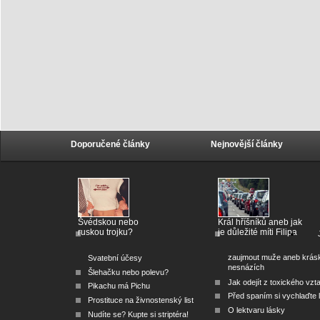
Doporučené články
Nejnovější články
Švédskou nebo
Král hříšníků aneb jak
ruskou trojku?
je důležité míti Filipa
zaujmout muže aneb krás
Svatební účesy
nesnázích
Šlehačku nebo polevu?
Jak odejít z toxického vzt
Pikachu má Pichu
Před spaním si vychlaďte l
Prostituce na živnostenský list
O lektvaru lásky
Nudíte se? Kupte si striptéra!