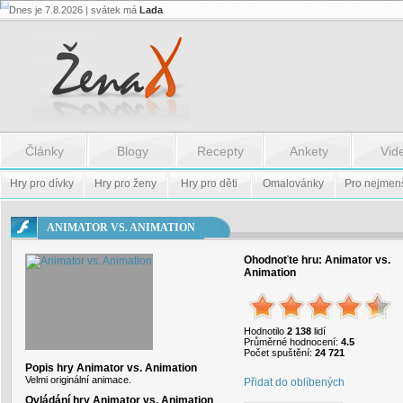
Dnes je 7.8.2026 | svátek má
Lada
Flash.nazev
-
Flash.nazev
Články
Blogy
Recepty
Ankety
Vid
Hry pro dívky
Hry pro ženy
Hry pro děti
Omalovánky
Pro nejmen
ANIMATOR VS. ANIMATION
Ohodnoťte hru:
Animator vs.
Animation
Hodnotilo
2 138
lidí
Průměrné hodnocení:
4.5
Počet spuštění:
24 721
Popis hry Animator vs. Animation
Velmi originální animace.
Přidat do oblíbených
Ovládání hry Animator vs. Animation