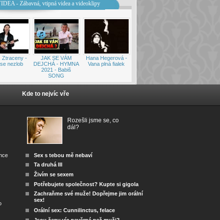
IDEA - Zábavná, vtipná videa a videoklipy
 Ztraceny -
JAK SE VÁM
Hana Hegerová -
se nezlob
DEJCHÁ - HYMNA
Vana plná fialek
2021 - Babiš
SONG
Kde to nejvíc vře
Rozešli jsme se, co
dál?
ánce
Sex s tebou mě nebaví
Ta druhá III
Živím se sexem
Potřebujete společnost? Kupte si gigola
Zachraňme své muže! Dopřejme jim orální
sex!
o
Orální sex: Cunnilinctus, felace
Jsou ženy víc nevěrné než muži?