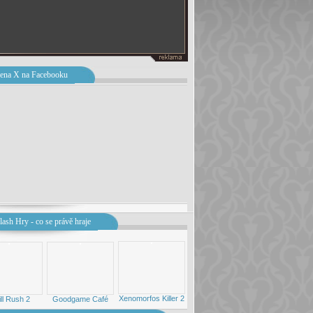
ena X na Facebooku
lash Hry - co se právě hraje
Xenomorfos Killer 2
ill Rush 2
Goodgame Café