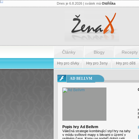
Dnes je 6.8.2026 | svátek má
Oldřiška
Flash.nazev
-
Flash.nazev
Články
Blogy
Recepty
Hry pro dívky
Hry pro ženy
Hry pro děti
AD BELLVM
Popis hry Ad Bellvm
Válečná strategie kombinující styl hry na tahy
v módu světové mapy s bitvami o území v
reálném čase. Komu se podaří dobýt celý