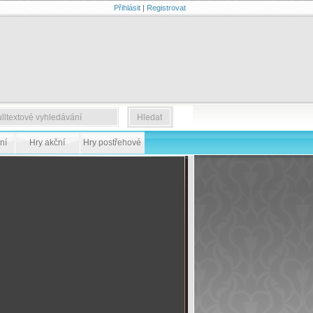
Přihlásit
|
Registrovat
ní
Hry akční
Hry postřehové