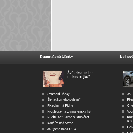
Doporučené články
Nejnově
Švédskou nebo
ruskou trojku?
Svatební účesy
Jak 
Šlehačku nebo polevu?
Před
Pikachu má Pichu
O le
Prostituce na živnostenský list
Vod
Nudíte se? Kupte si striptéra!
Kam 
9.8.
Končím náš vztah!
Hor
Jak jsme honili UFO
Den