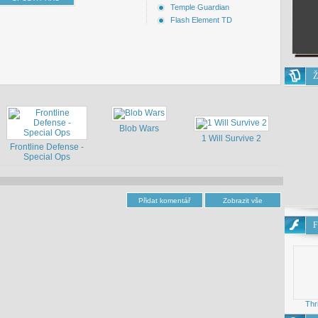
Temple Guardian
Flash Element TD
Ž
Blob Wars
1 Will Survive 2
Frontline Defense -
Special Ops
F
Thr