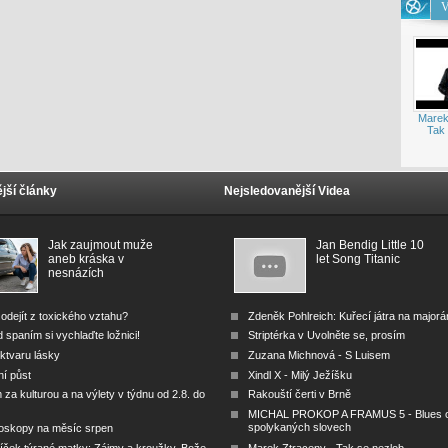
V
Marek
Tak 
jší články
Nejsledovanější Videa
Jak zaujmout muže
Jan Bendig Little 10
aneb kráska v
let Song Titanic
nesnázích
odejít z toxického vztahu?
Zdeněk Pohlreich: Kuřecí játra na major
 spaním si vychlaďte ložnici!
Striptérka v Uvolněte se, prosím
ktvaru lásky
Zuzana Michnová - S Luisem
ní půst
Xindl X - Milý Ježíšku
za kulturou a na výlety v týdnu od 2.8. do
Rakouští čerti v Brně
MICHAL PROKOP A FRAMUS 5 - Blues 
spolykaných slovech
oskopy na měsíc srpen
íček týrané matky: Zájmy a kroužky, Bože,
Marek Ztraceny - Tak se nezlob