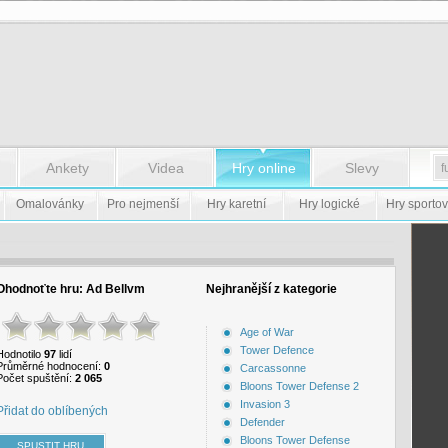
Ankety
Videa
Hry online
Slevy
Omalovánky
Pro nejmenší
Hry karetní
Hry logické
Hry sportov
Ohodnoťte hru:
Ad Bellvm
Nejhranější z kategorie
Age of War
Tower Defence
Hodnotilo
97
lidí
Průměrné hodnocení:
0
Carcassonne
Počet spuštění:
2 065
Bloons Tower Defense 2
Invasion 3
Přidat do oblíbených
Defender
Bloons Tower Defense