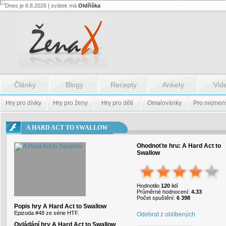
Dnes je 6.8.2026 | svátek má
Oldřiška
Flash.nazev
-
Flash.nazev
Články
Blogy
Recepty
Ankety
Vid
Hry pro dívky
Hry pro ženy
Hry pro děti
Omalovánky
Pro nejmen
A HARD ACT TO SWALLOW
Ohodnoťte hru:
A Hard Act to
Swallow
Hodnotilo
120
lidí
Průměrné hodnocení:
4.33
Počet spuštění:
6 398
Popis hry A Hard Act to Swallow
Epizoda #48 ze série HTF.
Odebrat z oblíbených
Ovládání hry A Hard Act to Swallow