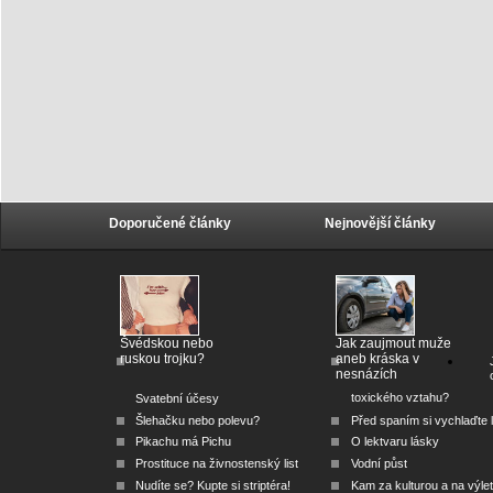
Doporučené články
Nejnovější články
Švédskou nebo
Jak zaujmout muže
ruskou trojku?
aneb kráska v
nesnázích
toxického vztahu?
Svatební účesy
Šlehačku nebo polevu?
Před spaním si vychlaďte l
Pikachu má Pichu
O lektvaru lásky
Prostituce na živnostenský list
Vodní půst
Nudíte se? Kupte si striptéra!
Kam za kulturou a na výlet