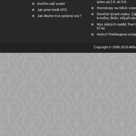
týdnu od 2.8. do 9.8.
Končím náš vztah!
Horoskopy na měsíc srpe
Jak jsme honili UFO
Deníček týrané matky: Zá
Jak dlouho trvá správný sex?
kroužky, Bože, stůj při nás
Mys dobrých nadějí: Paní
67 let
Horko? Potřebujeme ochlad
Copyright © 2008-2018 AllSta