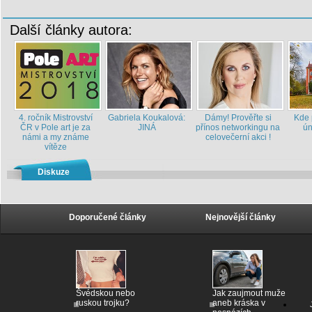
Další články autora:
4. ročník Mistrovství
Gabriela Koukalová:
Dámy! Prověřte si
Kde 
ČR v Pole art je za
JINÁ
přínos networkingu na
ún
námi a my známe
celovečerní akci !
vítěze
Diskuze
Doporučené články
Nejnovější články
Švédskou nebo
Jak zaujmout muže
ruskou trojku?
aneb kráska v