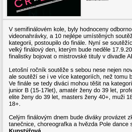
V semifinálovém kole, byly hodnoceny odborno
videonahrávky, a 10 nejlépe umístěných soutě
kategorii, postoupilo do finále. Nyní se soutěžíc
velký finálový den, kterým bude neděle 17.9.2
finalistky bojovat o mistrovské tituly v divadle
Letošní ročník soutěže s sebou nese nejen nov
ale soutěží se i ve více kategoriích, než tomu 
Ve finále se tedy diváci mohou těšit na kategorie
junior B (15-17let), amatér ženy do 39 let, prof
elite ženy do 39 let, masters ženy 40+, muži 
18+.
Celým finálovým dnem bude diváky provázet zk
tanečnice, choreografka a hvězda Pole dance
Kunstýřová
.