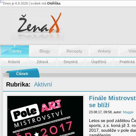
Dnes je 6.8.2026 | svátek má
Oldřiška
Finále
Mistrovství
ČR
Pole
art
2017
se
blíží
-
Články
Blogy
Recepty
Ankety
Vid
Finále
Mistrovství
ČR
Krásná
Zdravá
Smyslná
Úspěšná
Praktická
Pole
art
2017
Článek
se
blíží
Rubrika:
Aktivní
Finále Mistrovst
se blíží
23.08.17, 09:58, autor:
Maggie
Letos se pod záštitou Č
sports, z.s. koná již 3. 
2017, soutěže v pole d
zaměřením.