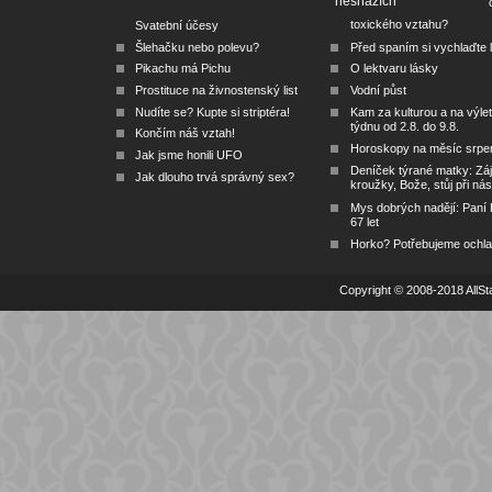
nesnázích
toxického vztahu?
Svatební účesy
Šlehačku nebo polevu?
Před spaním si vychlaďte l
Pikachu má Pichu
O lektvaru lásky
Prostituce na živnostenský list
Vodní půst
Nudíte se? Kupte si striptéra!
Kam za kulturou a na výlet
týdnu od 2.8. do 9.8.
Končím náš vztah!
Horoskopy na měsíc srpe
Jak jsme honili UFO
Deníček týrané matky: Zá
Jak dlouho trvá správný sex?
kroužky, Bože, stůj při nás
Mys dobrých nadějí: Paní
67 let
Horko? Potřebujeme ochlad
Copyright © 2008-2018 AllSta