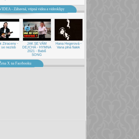
VIDEA - Zábavná, vtipná videa a videoklipy
k Ztraceny -
JAK SE VÁM
Hana Hegerová -
 se nezlob
DEJCHÁ - HYMNA
Vana plná fialek
2021 - Babiš
SONG
Žena X na Facebooku