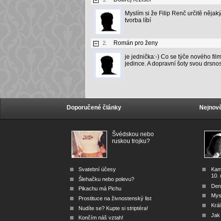
Myslím si že Filip Renč určitě nějak
tvorba líbí
Román pro ženy
2.
je jednička:-) Co se týče nového fil
jedince. A dopravní šoty svou drsnos
Doporučené články
Nejnově
Švédskou nebo
ruskou trojku?
Svatební účesy
Kam
10. 
Šlehačku nebo polevu?
Den
Pikachu má Pichu
Mys
Prostituce na živnostenský list
Král
Nudíte se? Kupte si striptéra!
Jak
Končím náš vztah!