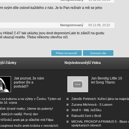
ým svým díle oslovil každého z nás. Je to Pan režisér a mě se jeho
Neregistrovaný
03.12.08, 23:22
mu Hlídač č.47 tak ukázky jsou dost depresivní,ale to záleží na gustu
tí ukazují realitu. Třeba někomu otevřou oči.
jší články
Nejsledovanější Videa
Jak poznat, že nám
Jan Bendig Little 10
partner lže a
let Song Titanic
podvádí?
 za kulturou a na výlety v Česku: Týden od
Zdeněk Pohlreich: Kuřecí játra na major
do 16. srpna
Zuzana Michnová - S Luisem
iček týrané matky: Jdeme do puberty!
Xindl X - Milý Ježíšku
 dobrých nadějí: Perný den
Rakouští čerti v Brně
 hříšníků aneb jak je důležité míti Filipa
MICHAL PROKOP A FRAMUS 5 - Blues 
spolykaných slovech
 zaujmout muže aneb kráska v nesnázích