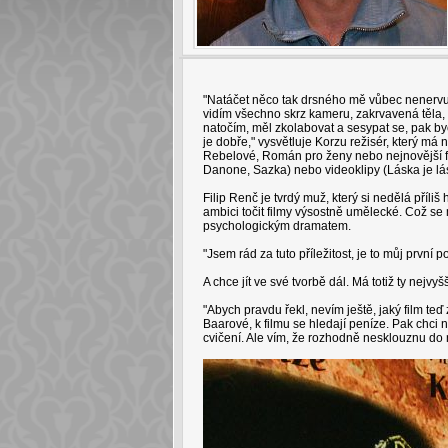
"Natáčet něco tak drsného mě vůbec nenervuje,
vidím všechno skrz kameru, zakrvavená těla,
natočím, měl zkolabovat a sesypat se, pak byc
je dobře," vysvětluje Korzu režisér, který m
Rebelové, Román pro ženy nebo nejnovější fi
Danone, Sazka) nebo videoklipy (Láska je lá
Filip Renč je tvrdý muž, který si nedělá příliš
ambici točit filmy výsostně umělecké. Což se
psychologickým dramatem.
"Jsem rád za tuto příležitost, je to můj první p
A chce jít ve své tvorbě dál. Má totiž ty nejvyš
"Abych pravdu řekl, nevím ještě, jaký film t
Baarové, k filmu se hledají peníze. Pak chci n
cvičení. Ale vím, že rozhodně nesklouznu do n