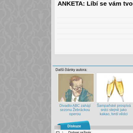
ANKETA: Líbí se vám tvo
Další články autora:
Divadlo ABC zahájí
Šampaňské prospívá
sezonu Žebráckou
srdci stejně jako
operou
kakao, tvrdí vědci
Diskuze
Dobrej režisér
1.