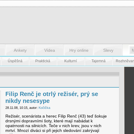
Ankety
Videa
Hry online
Slevy
Úspěšná
Praktická
Kulturní
Tajemná
Rozhněva
Filip Renč je otrlý režisér, prý se
nikdy nesesype
28.11.08, 10:15, autor:
Kočička
Režisér, scenárista a herec Filip Renč (43) teď šokuje
drsnými dopravními šoty, které mají nabádat k
opatrnosti na silnicích. Teče v nich krev, jsou v nich
mrtví. Mnozí diváci si při jejich sledování zakrývají