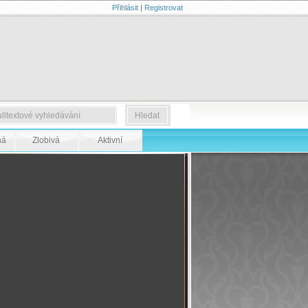
Přihlásit
|
Registrovat
ná
Zlobivá
Aktivní