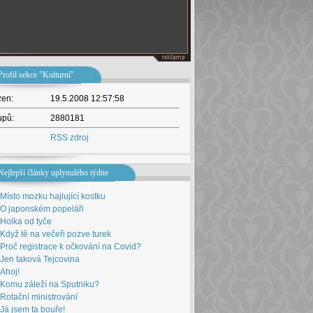
Profil sekce "Kulturní"
žen:
19.5.2008 12:57:58
upů:
2880181
RSS zdroj
Nejlepší články uplynulého týdne
Místo mozku hajlující kostku
O japonském popeláři
Holka od tyče
Když tě na večeři pozve turek
Proč registrace k očkování na Covid?
Jen taková Tejcovina
Ahoj!
Komu záleží na Sputniku?
Rotační ministrování
Já jsem ta bouře!