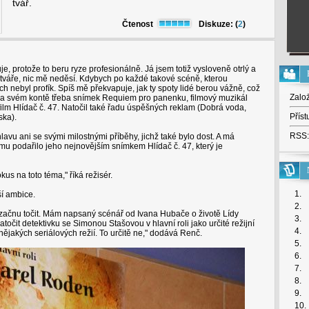
tvář.
Čtenost
Diskuze: (
2
)
 protože to beru ryze profesionálně. Já jsem totiž vysloveně otrlý a
 tváře, nic mě neděsí. Kdybych po každé takové scéně, kterou
h nebyl profík. Spíš mě překvapuje, jak ty spoty lidé berou vážně, což
Zalo
á na svém kontě třeba snímek Requiem pro panenku, filmový muzikál
lm Hlídač č. 47. Natočil také řadu úspěšných reklam (Dobrá voda,
Příst
ska).
RSS:
 hlavu ani se svými milostnými příběhy, jichž také bylo dost. A má
 mu podařilo jeho nejnovějším snímkem Hlídač č. 47, který je
okus na toto téma," říká režisér.
1.
ší ambice.
2.
eď začnu točit. Mám napsaný scénář od Ivana Hubače o životě Lídy
3.
atočit detektivku se Simonou Stašovou v hlavní roli jako určité režijní
4.
ějakých seriálových režií. To určitě ne," dodává Renč.
5.
6.
7.
8.
9.
10.