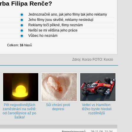
rba Filipa Renče?
Jednoznačně ano, jak jeho filmy tak jeho reklamy
Jeho filmy jsou skvělé, reklamy nesleduji
Reklamy točí pěkné, filmy neznám
Nelíbí se mi většina jeho práce
Vůbec ho neznám
Celkem:
16
hlasů
Zdroj: Korzo FOTO: Korzo
Pět nejpodivnějších
Sůl chrání proti
Vettel vs Hamilton:
zaměstnání na světě:
depresi
těžko byste hledali
od čarodějnice až po
rozdílnější
šaška!
Neregistrovaný
29.11.08, 21:34