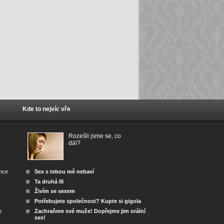
Kde to nejvíc vře
Rozešli jsme se, co
dál?
ánce
Sex s tebou mě nebaví
Ta druhá III
Živím se sexem
Potřebujete společnost? Kupte si gigola
o
Zachraňme své muže! Dopřejme jim orální
sex!