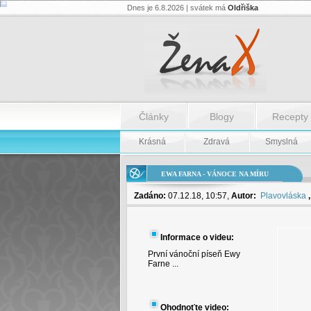
Dnes je 6.8.2026 | svátek má
Oldřiška
Ewa
Farna
-
Vánoce
na
míru
-
Ewa
Farna
Články
Blogy
Recepty
-
Vánoce
na
Krásná
Zdravá
Smyslná
míru
EWA FARNA - VÁNOCE NA MÍRU
Zadáno:
07.12.18, 10:57,
Autor:
Plavovláska
Informace o videu:
První vánoční píseň Ewy
Farne ...
Ohodnoťte video: