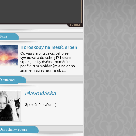
Téma
Horoskopy na měsíc srpen
Co vás v srpnu čeká, čeho se
vyvarovat a do čeho jít? Letošní
srpen je díky dvěma zatměním
poněkud mimořádným a nejedno
znamení zpřevrací naruby...
O autorovi
Plavovláska
Společně o všem :)
Další články autora