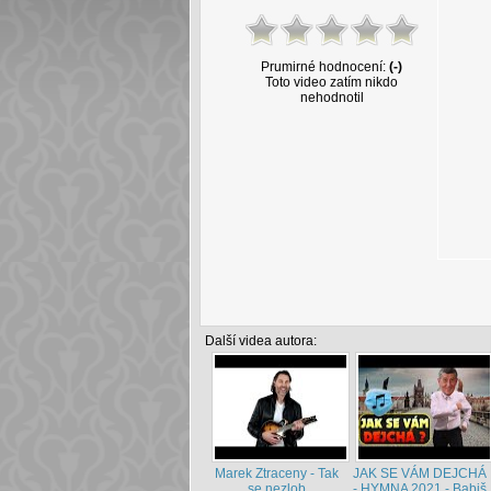
Prumirné hodnocení:
(-)
Toto video zatím nikdo
nehodnotil
Další videa autora:
Marek Ztraceny - Tak
JAK SE VÁM DEJCHÁ
se nezlob
- HYMNA 2021 - Babiš