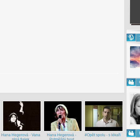
Hana Hegerová - Vana
Hana Hegerová -
#Opět spolu - s lékaři
plná fialek
Potměšilý host