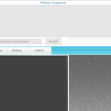
Přihlásit
|
Registrovat
ná
Zlobivá
Aktivní