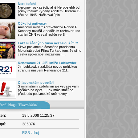
Nerobefehl
Neronův rozkaz (oficiálně Nerobefehl) byl
přímý rozkaz vydaný Adolfem Hitlerem 19.
března 1945. Nařizoval úpln...
Očkující antivaxer
Americký ministr zdravotnictví Robert F.
Kennedy mladší v nedělním rozhovoru se
stanicí CNN vyzval rodiče ve S...
Fakt si žádnýho turka nezasloužím!!!
Slova poslance a čestného prezidenta
Motoristů sobě Filipa Turka o tom, že si ho
česká společnost nezaslouží, ...
Renesance 21: Jiří, kníže Lobkowicz
Jiří Lobkowicz zakládá novou politickou
stranu s názvem Renesance 21!...
O japonském popeláři
S minimálním vzděláním ale vyveze vám
plyšáka na výlet ... Jak málo stačí na
předsedu poslanecké sněmovny....
Profil blogu "Plavovláska"
žen:
19.5.2008 11:25:37
upů:
385876
RSS zdroj