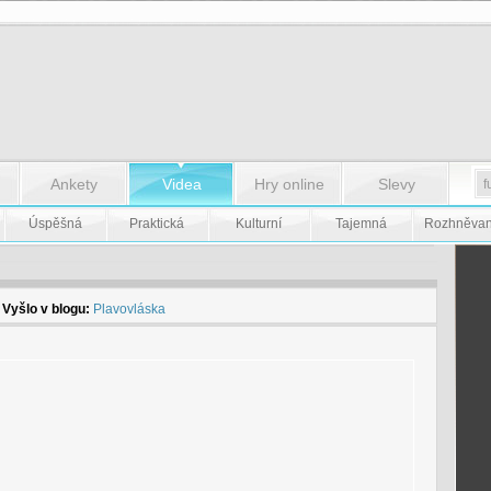
Ankety
Videa
Hry online
Slevy
Úspěšná
Praktická
Kulturní
Tajemná
Rozhněva
, Vyšlo v blogu:
Plavovláska