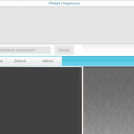
Přihlásit
|
Registrovat
ná
Zlobivá
Aktivní