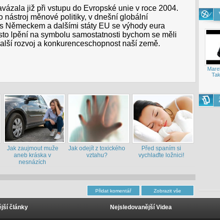
avázala již při vstupu do Evropské unie v roce 2004.
 nástroj měnové politiky, v dnešní globální
 s Německem a dalšími státy EU se výhody eura
ísto lpění na symbolu samostatnosti bychom se měli
 další rozvoj a konkurenceschopnost naší země.
Mare
Tak
Jak zaujmout muže
Jak odejít z toxického
Před spaním si
aneb kráska v
vztahu?
vychlaďte ložnici!
nesnázích
jší články
Nejsledovanější Videa