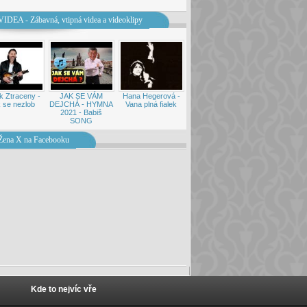
VIDEA - Zábavná, vtipná videa a videoklipy
k Ztraceny -
JAK SE VÁM
Hana Hegerová -
 se nezlob
DEJCHÁ - HYMNA
Vana plná fialek
2021 - Babiš
SONG
Žena X na Facebooku
Kde to nejvíc vře