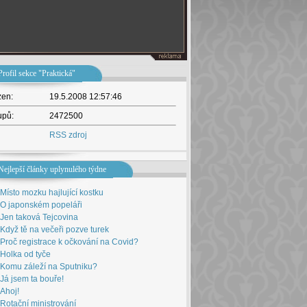
Profil sekce "Praktická"
žen:
19.5.2008 12:57:46
upů:
2472500
RSS zdroj
Nejlepší články uplynulého týdne
Místo mozku hajlující kostku
O japonském popeláři
Jen taková Tejcovina
Když tě na večeři pozve turek
Proč registrace k očkování na Covid?
Holka od tyče
Komu záleží na Sputniku?
Já jsem ta bouře!
Ahoj!
Rotační ministrování