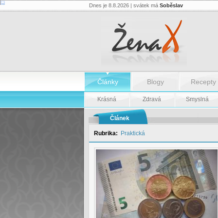
Dnes je 8.8.2026 | svátek má
Soběslav
Euro
-
konec
kurzového
rizika
a
nižší
náklady
-
Články
Blogy
Recepty
Euro
-
konec
Krásná
Zdravá
Smyslná
kurzového
rizika
a
Článek
nižší
náklady
Rubrika:
Praktická