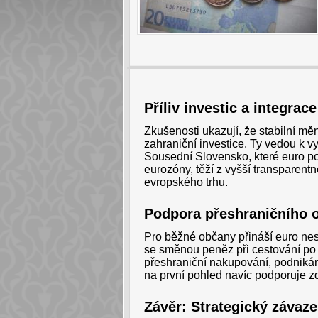
Příliv investic a integrace
Zkušenosti ukazují, že stabilní mě
zahraniční investice. Ty vedou k v
Sousední Slovensko, které euro použ
eurozóny, těží z vyšší transparentn
evropského trhu.
Podpora přeshraničního 
Pro běžné občany přináší euro nes
se směnou peněz při cestování po 
přeshraniční nakupování, podnikán
na první pohled navíc podporuje z
Závěr: Strategický závaze