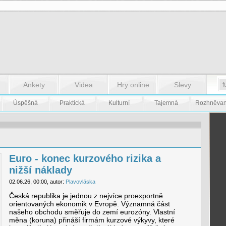
Ankety
Videa
Hry online
Slevy
Úspěšná
Praktická
Kulturní
Tajemná
Rozhněva
Euro - konec kurzového rizika a
nižší náklady
02.06.26, 00:00, autor:
Plavovláska
Česká republika je jednou z nejvíce proexportně
orientovaných ekonomik v Evropě. Významná část
našeho obchodu směřuje do zemí eurozóny. Vlastní
měna (koruna) přináší firmám kurzové výkyvy, které