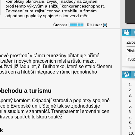
komplikují plánování, zvyšují náklady na zajištění
proti těmto výkyvům a snižují konkurenceschopnost.
Zavedení eura zajistí cenovou stabilitu a firmám
odpadnou poplatky spojené s konverzí měn.
Čtenost
Diskuze: (
0
)
Zalo
Příst
nové prostředí v rámci eurozóny přitahuje přímé
RSS:
ytváření nových pracovních míst a růstu mezd.
ívá již řadu let, či Bulharsko, které se stalo členem
osti cen a hlubší integrace v rámci jednotného
1.
obchodu a turismu
2.
3.
porný komfort. Odpadají starosti a poplatky spojené
4.
celé Evropské unii. Stejně tak se zjednodušuje
5.
í a studium v zahraničí. Transparentní srovnání cen
6.
dravou spotřebitelskou soutěž.
7.
8.
9.
k
10.