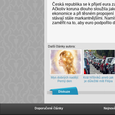
Česká republika se k přijetí eura z
Ačkoliv koruna dlouho sloužila jako
ekonomice a při těsném propojení
stávají stále markantnějšími. Nam
zaměřit na to, aby euro podpořilo
Další články autora:
Mys dobrých nadějí:
Král hříšníků aneb jak
Perný den
je důležité míti Filipa
Diskuze
Doporučené články
Nejnově