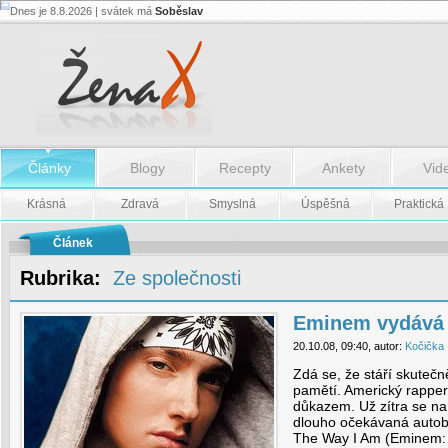
Dnes je 8.8.2026 | svátek má
Soběslav
Eminem
vydává
paměti
-
Eminem
vydává
paměti
Články
Blogy
Recepty
Ankety
Vid
Krásná
Zdravá
Smyslná
Úspěšná
Praktická
Článek
Rubrika:
Ze společnosti
Eminem vydává
20.10.08, 09:40, autor:
Kočička
Zdá se, že stáří skuteč
pamětí. Americký rappe
důkazem. Už zítra se na
dlouho očekávaná autob
The Way I Am (Eminem: 