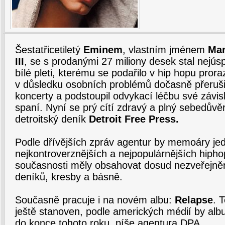
Šestatřicetiletý
Eminem
, vlastním jménem
Mar
III
, se s prodanými 27 miliony desek stal nejú
bílé pleti, kterému se podařilo v hip hopu proraz
v důsledku osobních problémů dočasně přerušil
koncerty a podstoupil odvykací léčbu své závis
spaní. Nyní se prý cítí zdravý a plný sebedůvě
detroitský deník
Detroit Free Press.
Podle dřívějších zpráv agentur by memoáry je
nejkontroverznějších a nejpopulárnějších hip
současnosti měly obsahovat dosud nezveřejněné
deníků, kresby a básně.
Současně pracuje i na novém albu:
Relapse
. 
ještě stanoven, podle amerických médií by alb
do konce tohoto roku, píše agentura DPA.