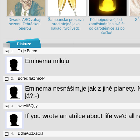
Divadlo ABC zahájí
Šampaňské prospívá
Pět nejpodivnějších
Sůl
sezonu Žebráckou
srdci stejně jako
zaměstnání na světě:
operou
kakao, tvrdí vědci
od čarodějnice až po
šaška!
Diskuze
To je Borec
1.
Eminema miluju
Borec fakt ne:-P
2.
Eminema nesnášim,je jak z jiné planety. 
já?:-)
svnAlfSQgy
3.
If you wrote an atrilce about life we'd all
DdmAGzXzCiJ
4.