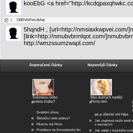
kooEbG <a href="http://kcdqpaxqhwkc.
OitRVblFmLfdAql
5.
5hqndH , [url=http://nmsiaxkwpvei.com/]n
[link=http://nmubvbrmlqot.com/]nmubvbrml
http://wmzssumzwapl.com/
Doporučené články
Nejnovější články
Švédskou nebo
Mys dobrých nadějí:
ruskou trojku?
Perný den
Svatební účesy
jak je důležité míti Filipa
Šlehačku nebo polevu?
Jak zaujmout muže aneb 
Pikachu má Pichu
v nesnázích
Prostituce na živnostenský list
Jak odejít z toxického vzt