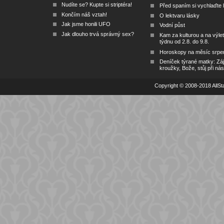
Nudíte se? Kupte si striptéra!
Před spaním si vychlaďte l
Končím náš vztah!
O lektvaru lásky
Jak jsme honili UFO
Vodní půst
Jak dlouho trvá správný sex?
Kam za kulturou a na výlet
týdnu od 2.8. do 9.8.
Horoskopy na měsíc srpe
Deníček týrané matky: Zá
kroužky, Bože, stůj při nás
Copyright © 2008-2018 AllSta