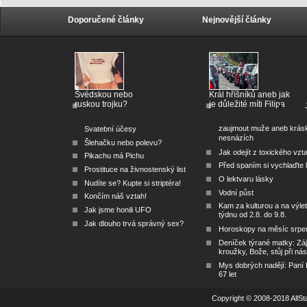
Doporučené články
Nejnovější články
Švédskou nebo
Král hříšníků aneb jak
ruskou trojku?
je důležité míti Filipa
zaujmout muže aneb krás
Svatební účesy
nesnázích
Šlehačku nebo polevu?
Jak odejít z toxického vzt
Pikachu má Pichu
Před spaním si vychlaďte l
Prostituce na živnostenský list
O lektvaru lásky
Nudíte se? Kupte si striptéra!
Vodní půst
Končím náš vztah!
Kam za kulturou a na výlet
Jak jsme honili UFO
týdnu od 2.8. do 9.8.
Jak dlouho trvá správný sex?
Horoskopy na měsíc srpe
Deníček týrané matky: Zá
kroužky, Bože, stůj při nás
Mys dobrých nadějí: Paní
67 let
Copyright © 2008-2018 AllSta