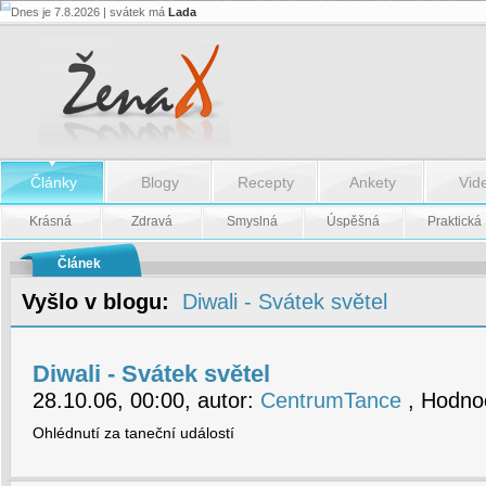
Dnes je 7.8.2026 | svátek má
Lada
Diwali
-
Svátek
světel
-
Diwali
-
Svátek
světel
Články
Blogy
Recepty
Ankety
Vid
Krásná
Zdravá
Smyslná
Úspěšná
Praktická
Článek
Vyšlo v blogu:
Diwali - Svátek světel
Diwali - Svátek světel
28.10.06, 00:00, autor:
CentrumTance
, Hodnoc
Ohlédnutí za taneční událostí