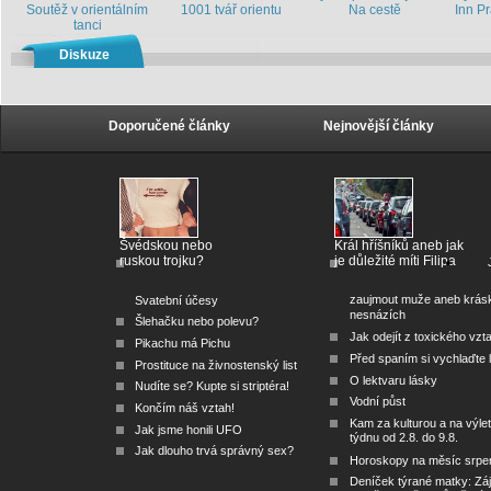
Soutěž v orientálním
1001 tvář orientu
Na cestě
Inn P
tanci
Diskuze
Doporučené články
Nejnovější články
Švédskou nebo
Král hříšníků aneb jak
ruskou trojku?
je důležité míti Filipa
zaujmout muže aneb krás
Svatební účesy
nesnázích
Šlehačku nebo polevu?
Jak odejít z toxického vzt
Pikachu má Pichu
Před spaním si vychlaďte l
Prostituce na živnostenský list
O lektvaru lásky
Nudíte se? Kupte si striptéra!
Vodní půst
Končím náš vztah!
Kam za kulturou a na výlet
Jak jsme honili UFO
týdnu od 2.8. do 9.8.
Jak dlouho trvá správný sex?
Horoskopy na měsíc srpe
Deníček týrané matky: Zá