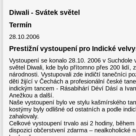
Diwali - Svátek světel
Termín
28.10.2006
Prestižní vystoupení pro Indické velvy
Vystoupení se konalo 28.10. 2006 v Suchdole v
světel Diwali, kde bylo přítomno přes 200 lidí,
národnosti. Vystupovali zde indičtí tanečníci po
děti žijící v Čechách a profesionální české tan
indickým tancem - Rásabihárí Déví Dásí a Iva
Anežkou a další.
Naše vystoupení bylo ve stylu kašmírského tan
kostýmy byly odlišné od ostatních a podle indic
zahalovaly.
Celkové vystoupení trvalo asi 2 hodiny, během
dispozici občerstvení zdarma – nealkoholické n