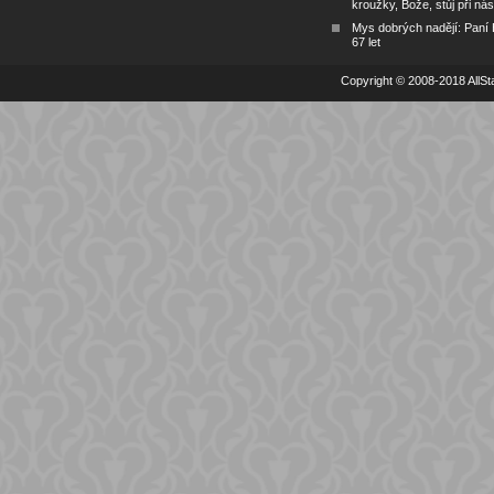
kroužky, Bože, stůj při nás
Mys dobrých nadějí: Paní
67 let
Copyright © 2008-2018 AllSta