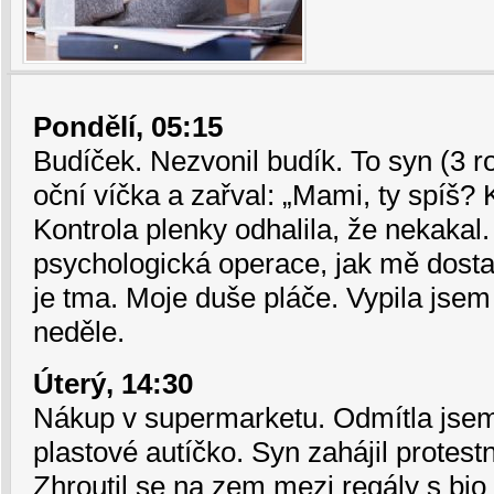
Pondělí, 05:15
Budíček. Nezvonil budík. To syn (3 ro
oční víčka a zařval: „Mami, ty spíš? 
Kontrola plenky odhalila, že nekakal.
psychologická operace, jak mě dosta
je tma. Moje duše pláče. Vypila jsem
neděle.
Úterý, 14:30
Nákup v supermarketu. Odmítla jsem
plastové autíčko. Syn zahájil protestn
Zhroutil se na zem mezi regály s bio