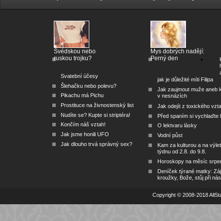
Švédskou nebo
Mys dobrých nadějí:
ruskou trojku?
Perný den
Svatební účesy
jak je důležité míti Filipa
Šlehačku nebo polevu?
Jak zaujmout muže aneb 
Pikachu má Pichu
v nesnázích
Prostituce na živnostenský list
Jak odejít z toxického vzt
Nudíte se? Kupte si striptéra!
Před spaním si vychlaďte l
Končím náš vztah!
O lektvaru lásky
Jak jsme honili UFO
Vodní půst
Jak dlouho trvá správný sex?
Kam za kulturou a na výlet
týdnu od 2.8. do 9.8.
Horoskopy na měsíc srpe
Deníček týrané matky: Zá
kroužky, Bože, stůj při nás
Copyright © 2008-2018 AllSta