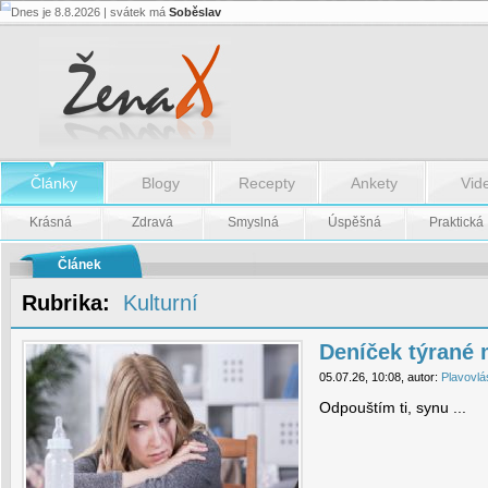
Dnes je 8.8.2026 | svátek má
Soběslav
Deníček
týrané
matky:
přežít
neděli
-
Deníček
týrané
matky:
přežít
Články
Blogy
Recepty
Ankety
Vid
neděli
Krásná
Zdravá
Smyslná
Úspěšná
Praktická
Článek
Rubrika:
Kulturní
Deníček týrané m
05.07.26, 10:08, autor:
Plavovlá
Odpouštím ti, synu ...