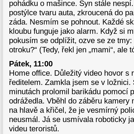
pohádku o mašince. Syn stále nespí.
postýlce tvaru auta, zkroucená do pa
záda. Nesmím se pohnout. Každé sk
kloubu funguje jako alarm. Když si m
pokusím se odplížit, ozve se ze tmy:
otroku?“ (Tedy, řekl jen „mami“, ale t
Pátek, 11:00
Home office. Důležitý video hovor s 
ředitelem. Zamkla jsem se v ložnici.
minutách prolomil barikádu pomocí 
odrážedla. Vběhl do záběru kamery 
na hlavě a křičel, že je vesmírný poli
neusmál. Já se usmívala roboticky j
videu teroristů.