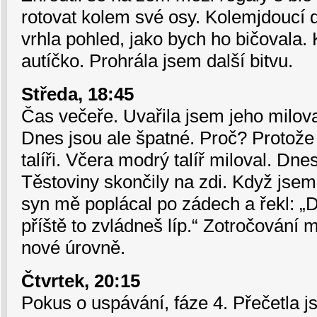
rotovat kolem své osy. Kolemjdoucí
vrhla pohled, jako bych ho bičovala.
autíčko. Prohrála jsem další bitvu.
Středa, 18:45
Čas večeře. Uvařila jsem jeho milova
Dnes jsou ale špatné. Proč? Protož
talíři. Včera modrý talíř miloval. Dne
Těstoviny skončily na zdi. Když jsem
syn mě poplácal po zádech a řekl: „
příště to zvládneš líp.“ Zotročování
nové úrovně.
Čtvrtek, 20:15
Pokus o uspávání, fáze 4. Přečetla js