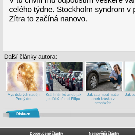
V tu chvíli mu odpouštím veškeré vál
celého týdne. Stockholm syndrom v
Zítra to začíná nanovo.
Další články autora:
Mys dobrých nadějí:
Král hříšníků aneb jak
Jak zaujmout muže
Jak od
Perný den
je důležité míti Filipa
aneb kráska v
nesnázích
Diskuze
Doporučené články
Nejnovější články