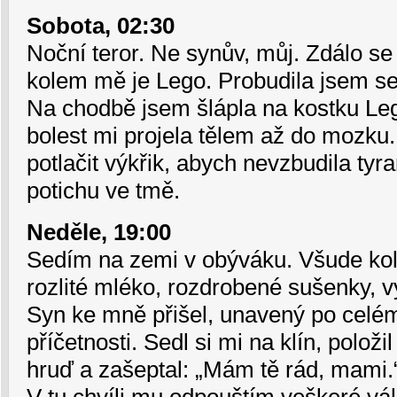
Sobota, 02:30
Noční teror. Ne synův, můj. Zdálo se
kolem mě je Lego. Probudila jsem se 
Na chodbě jsem šlápla na kostku Le
bolest mi projela tělem až do mozku
potlačit výkřik, abych nevzbudila tyr
potichu ve tmě.
Neděle, 19:00
Sedím na zemi v obýváku. Všude kol
rozlité mléko, rozdrobené sušenky, 
Syn ke mně přišel, unavený po celém
příčetnosti. Sedl si mi na klín, položi
hruď a zašeptal: „Mám tě rád, mami.