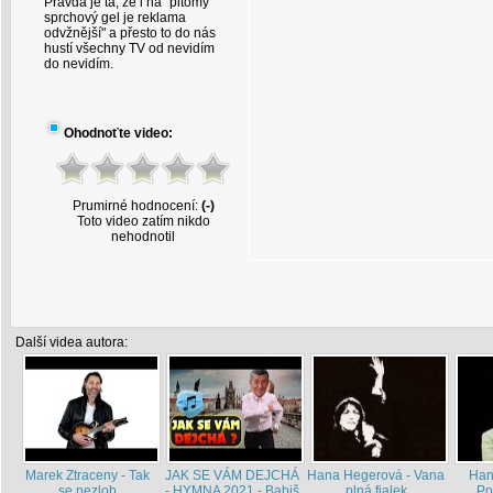
Pravda je ta, že i na "pitomý
sprchový gel je reklama
odvžnější" a přesto to do nás
hustí všechny TV od nevidím
do nevidím.
Ohodnoťte video:
Prumirné hodnocení:
(-)
Toto video zatím nikdo
nehodnotil
Další videa autora:
Marek Ztraceny - Tak
JAK SE VÁM DEJCHÁ
Hana Hegerová - Vana
Han
se nezlob
- HYMNA 2021 - Babiš
plná fialek
Po