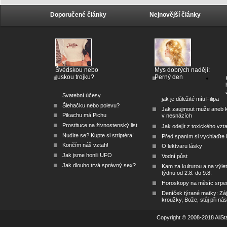
Doporučené články
Nejnovější články
Švédskou nebo
Mys dobrých nadějí:
ruskou trojku?
Perný den
Svatební účesy
jak je důležité míti Filipa
Šlehačku nebo polevu?
Jak zaujmout muže aneb 
Pikachu má Pichu
v nesnázích
Prostituce na živnostenský list
Jak odejít z toxického vzt
Nudíte se? Kupte si striptéra!
Před spaním si vychlaďte l
Končím náš vztah!
O lektvaru lásky
Jak jsme honili UFO
Vodní půst
Jak dlouho trvá správný sex?
Kam za kulturou a na výlet
týdnu od 2.8. do 9.8.
Horoskopy na měsíc srpe
Deníček týrané matky: Zá
kroužky, Bože, stůj při nás
Copyright © 2008-2018 AllSta