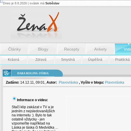
Dnes je 8.8.2026 | svátek má
Soběslav
Dara
Rolins:
Fóbia
-
Dara
Rolins:
Fóbia
Články
Blogy
Recepty
Ankety
Vid
Krásná
Zdravá
Smyslná
Úspěšná
Praktická
DARA ROLINS: FÓBIA
Zadáno:
14.12.11, 09:01,
Autor:
Plavovláska
, Vyšlo v blogu:
Plavovláska
Informace o videu:
Stačí klip zakázat v TV a je
jedním z nejsledovanějších
na internetu :). Bylo to tak
ostatně vždycky - jen
vzpomeňte například na
Láska je láska či Medvídka ...