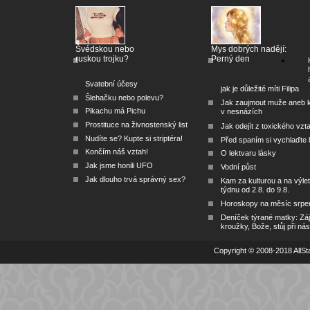
Švédskou nebo
Mys dobrých nadějí:
ruskou trojku?
Perný den
Svatební účesy
jak je důležité míti Filipa
Šlehačku nebo polevu?
Jak zaujmout muže aneb 
Pikachu má Pichu
v nesnázích
Prostituce na živnostenský list
Jak odejít z toxického vzt
Nudíte se? Kupte si striptéra!
Před spaním si vychlaďte l
Končím náš vztah!
O lektvaru lásky
Jak jsme honili UFO
Vodní půst
Jak dlouho trvá správný sex?
Kam za kulturou a na výlet
týdnu od 2.8. do 9.8.
Horoskopy na měsíc srpe
Deníček týrané matky: Zá
kroužky, Bože, stůj při nás
Copyright © 2008-2018 AllSta