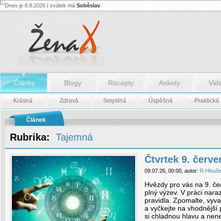
Dnes je 8.8.2026 | svátek má
Soběslav
Čtvrtek
9.
července
-
Čtvrtek
9.
července
Články
Blogy
Recepty
Ankety
Vid
Krásná
Zdravá
Smyslná
Úspěšná
Praktická
Článek
Rubrika:
Tajemná
Čtvrtek 9. červe
09.07.26, 00:00, autor:
R.Hlouš
Hvězdy pro vás na 9. če
plný výzev. V práci nara
pravidla. Zpomalte, vyva
a vyčkejte na vhodnější p
si chladnou hlavu a nene