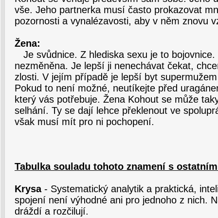
vše. Jeho partnerka musí často prokazovat mn
pozornosti a vynalézavosti, aby v něm znovu v
Žena:
Je svůdnice. Z hlediska sexu je to bojovnice. 
nezměněna. Je lepší ji nenechávat čekat, chcem
zlosti. V jejím případě je lepší byt supermuže
Pokud to není možné, neutíkejte před uragáne
který vás potřebuje. Žena Kohout se může tak
selhání. Ty se dají lehce překlenout ve spolupr
však musí mít pro ni pochopení.
Tabulka souladu tohoto znamení s ostatním
Krysa
- Systematický analytik a praktická, intel
spojení není výhodné ani pro jednoho z nich.
dráždí a rozčilují.