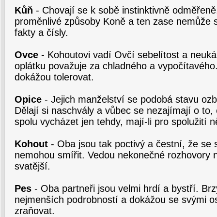
Kůň
- Chovají se k sobě instinktivně odměřen
proměnlivé způsoby Koně a ten zase nemůže s
fakty a čísly.
Ovce
- Kohoutovi vadí Ovčí sebelítost a neuk
oplátku považuje za chladného a vypočítavého
dokážou tolerovat.
Opice
- Jejich manželství se podobá stavu ozb
Dělají si naschvály a vůbec se nezajímají o to,
spolu vycházet jen tehdy, mají-li pro spolužití n
Kohout
- Oba jsou tak poctivý a čestní, že se
nemohou smířit. Vedou nekonečné rozhovory n
svatější.
Pes
- Oba partneři jsou velmi hrdí a bystří. Brz
nejmenších podrobností a dokážou se svými ost
zraňovat.