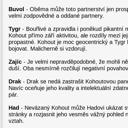
Buvol
- Oběma může toto partnerství jen prosp
velmi zodpovědné a oddané partnery.
Tygr
- Bouřlivé a zpravidla i poněkud pikantní m
Kohout přímo září aktivitou, ale rozdíly mezi j
propastné. Kohout je moc geocentrický a Tygr 
bojovat. Malicherně si vzdorují.
Zajíc
- Je velmi nepravděpodobné, že mohli ně
duší. Oba nesmírně rozčilují negativní povaho
Drak
- Drak se nedá zastrašit Kohoutovou pan
Navíc oceňuje jeho kvality a intelektuální zdatno
pár.
Had
- Nevázaný Kohout může Hadovi ukázat sv
stránky a rozjasnit jeho vesměs vážný pohled n
vztah.