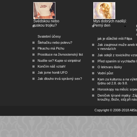
Švédskou nebo
Mys dobrých nadějí:
ruskou trojku?
Perný den
Svatební účesy
jak je důležité míti Filipa
Šlehačku nebo polevu?
Jak zaujmout muže aneb 
Pikachu má Pichu
v nesnázích
Prostituce na živnostenský list
Jak odejít z toxického vzt
Nudíte se? Kupte si striptéra!
Před spaním si vychlaďte l
Končím náš vztah!
O lektvaru lásky
Jak jsme honili UFO
Vodní půst
Jak dlouho trvá správný sex?
Kam za kulturou a na výlet
týdnu od 2.8. do 9.8.
Horoskopy na měsíc srpe
Deníček týrané matky: Zá
kroužky, Bože, stůj při nás
Copyright © 2008-2018 AllSta