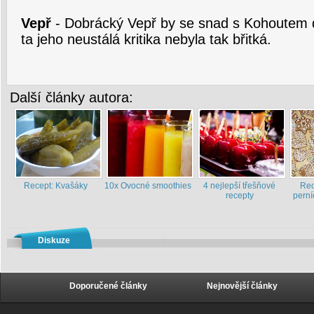
Vepř
- Dobrácký Vepř by se snad s Kohoutem d
ta jeho neustálá kritika nebyla tak břitká.
Další články autora:
Recept: Kvašáky
10x Ovocné smoothies
4 nejlepší třešňové
Rec
recepty
perní
Diskuze
Doporučené články
Nejnovější články