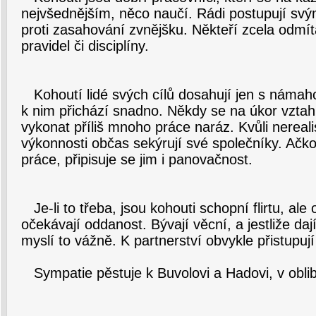
nejvšednějším, něco naučí. Rádi postupují sv
proti zasahování zvnějšku. Někteří zcela odmít
pravidel či disciplíny.
Kohoutí lidé svých cílů dosahují jen s námah
k nim přichází snadno. Někdy se na úkor vztah
vykonat příliš mnoho práce naráz. Kvůli nerea
výkonnosti občas sekýrují své společníky. Ačk
práce, připisuje se jim i panovačnost.
Je-li to třeba, jsou kohouti schopní flirtu, ale
očekávají oddanost. Bývají věcní, a jestliže daj
myslí to vážně. K partnerství obvykle přistupu
Sympatie pěstuje k Buvolovi a Hadovi, v obli