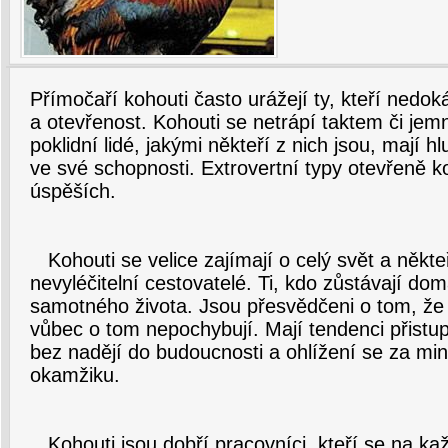
Přímočaří kohouti často urážejí ty, kteří nedok
a otevřenost. Kohouti se netrápí taktem či jem
poklidní lidé, jakými někteří z nich jsou, mají h
ve své schopnosti. Extrovertní typy otevřeně k
úspěších.
Kohouti se velice zajímají o celý svět a někteř
nevyléčitelní cestovatelé. Ti, kdo zůstávají do
samotného života. Jsou přesvědčeni o tom, že 
vůbec o tom nepochybují. Mají tendenci přist
bez nadějí do budoucnosti a ohlížení se za min
okamžiku.
Kohouti jsou dobří pracovníci, kteří se na ka