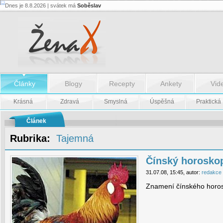
Dnes je 8.8.2026 | svátek má
Soběslav
Čínský
horoskop:
Kohout
-
Čínský
horoskop:
Kohout
Články
Blogy
Recepty
Ankety
Vid
Krásná
Zdravá
Smyslná
Úspěšná
Praktická
Článek
Rubrika:
Tajemná
Čínský horosko
31.07.08, 15:45, autor:
redakce
Znamení čínského horo