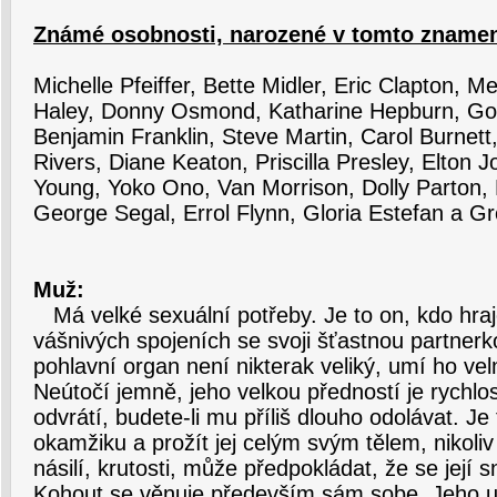
Známé osobnosti, narozené v tomto znamen
Michelle Pfeiffer, Bette Midler, Eric Clapton, Mel
Haley, Donny Osmond, Katharine Hepburn, Gol
Benjamin Franklin, Steve Martin, Carol Burnett
Rivers, Diane Keaton, Priscilla Presley, Elton J
Young, Yoko Ono, Van Morrison, Dolly Parton,
George Segal, Errol Flynn, Gloria Estefan a G
Muž:
Má velké sexuální potřeby. Je to on, kdo hraje
vášnivých spojeních se svoji šťastnou partnerk
pohlavní organ není nikterak veliký, umí ho vel
Neútočí jemně, jeho velkou předností je rychl
odvrátí, budete-li mu příliš dlouho odolávat. Je
okamžiku a prožít jej celým svým tělem, nikoliv
násilí, krutosti, může předpokládat, že se její s
Kohout se věnuje především sám sobe. Jeho u