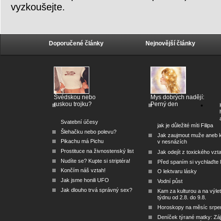
vyzkoušejte.
Doporučené články
Nejnovější články
Švédskou nebo
Mys dobrých nadějí:
ruskou trojku?
Perný den
Svatební účesy
jak je důležité míti Filipa
Šlehačku nebo polevu?
Jak zaujmout muže aneb 
Pikachu má Pichu
v nesnázích
Prostituce na živnostenský list
Jak odejít z toxického vzt
Nudíte se? Kupte si striptéra!
Před spaním si vychlaďte l
Končím náš vztah!
O lektvaru lásky
Jak jsme honili UFO
Vodní půst
Jak dlouho trvá správný sex?
Kam za kulturou a na výlet
týdnu od 2.8. do 9.8.
Horoskopy na měsíc srpe
Deníček týrané matky: Zá