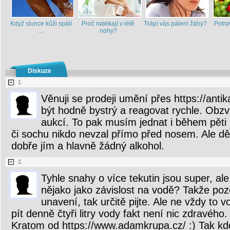
Když slunce kůži spálí
Proč natékají v létě
Trápí vás pálení žáhy?
Potra
...
nohy?
Diskuze
1.
Věnuji se prodeji umění přes https://antik
být hodně bystrý a reagovat rychle. Obzv
aukcí. To pak musím jednat i během pěti 
či sochu nikdo nevzal přímo před nosem. Ale dě
dobře jím a hlavně žádný alkohol.
2.
Tyhle snahy o více tekutin jsou super, ale 
nějako jako závislost na vodě? Takže poz
unavení, tak určitě pijte. Ale ne vždy to 
pít denně čtyři litry vody fakt není nic zdravého
Kratom od https://www.adamkrupa.cz/ :) Tak kd