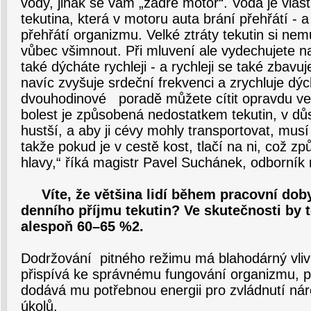
vody, jinak se vám „zadře motor“. Voda je vlast
tekutina, která v motoru auta brání přehřátí - a
přehřátí organizmu. Velké ztráty tekutin si nem
vůbec všimnout. Při mluvení ale vydechujete 
také dýcháte rychleji - a rychleji se také zbavu
navíc zvyšuje srdeční frekvenci a zrychluje dý
dvouhodinové poradě můžete cítit opravdu velk
bolest je způsobená nedostatkem tekutin, v dů
hustší, a aby ji cévy mohly transportovat, musí
takže pokud je v cestě kost, tlačí na ni, což z
hlavy,“ říká magistr Pavel Suchánek, odborník 
Víte, že většina lidí během pracovní doby
denního příjmu tekutin? Ve skutečnosti by 
alespoň 60–65 %2.
Dodržování pitného režimu má blahodárný vliv 
přispívá ke správnému fungování organizmu, 
dodává mu potřebnou energii pro zvládnutí ná
úkolů.