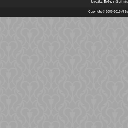
kroužky, Bože, stůj při nás
Copyright © 2008-2018 AllSta