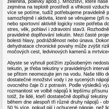
zelenina, polévky apod.). Množství, které naše 
zejména na teplotě prostředí a vlhkosti vzduchu 
více se potíme, tudíž potřebujeme pravidelně pí
samozřejmě i aktivita, které se věnujeme (při n
nebo sportovní aktivitě logicky roste potřeba do
stres, věk, pohlaví i zdravotní stav3. Rozhodn
pravidelné doplňování tekutin. Mezi časté proj
bolesti hlavy, podrážděnost nebo únava. Dokon
dehydratace chronické povahy může zvýšit rizik
močových cest, ledvinových kamenů a mrtvice
Abyste se vyhnuli potížím způsobeným nedos
tekutin, je třeba tekutiny v pravidelných interva
se přitom neomezujte jen na vodu. Naše tělo d
dostatečné množství vody i ze sycených nápoj
ovocného čaje či z potravin. Podle výsledků
rozmanitost ve volbě nápojů k lepšímu přísunu 
totiž, že lidé, kteří dostatečně doplňují tekutin
během dne alespoň tři různé druhy nápojů - obv
50 % více, pokud pijí i ochucené nápoje, než lid