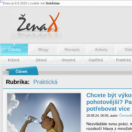
Dnes je 8.8.2026 | svátek má
Soběslav
Chcete
být
výkonnější,
rychlejší,
pohotovější?
Pak
budete
potřebovat
více
tekutin
Články
Blogy
Recepty
Ankety
Vid
-
Krásná
Zdravá
Smyslná
Úspěšná
Praktická
Chcete
být
výkonnější,
Článek
rychlejší,
pohotovější?
Rubrika:
Praktická
Pak
budete
potřebovat
více
Chcete být výkon
tekutin
pohotovější? Pa
potřebovat více 
18.08.24, 00:00, autor:
Černovl
Nezvládáte svou práci, 
rozskočí hlava z množstv