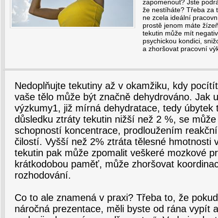
zapomenout? Jste podráž
že nestíháte? Třeba za 
ne zcela ideální pracovn
prostě jenom máte žíze
tekutin může mít negativn
psychickou kondici, sni
a zhoršovat pracovní vý
Nedoplňujte tekutiny až v okamžiku, kdy pocítíte
vaše tělo může být značně dehydrováno. Jak u
výzkumy1, již mírná dehydratace, tedy úbytek 
důsledku ztráty tekutin nižší než 2 %, se může
schopností koncentrace, prodloužením reakč
čilostí. Vyšší než 2% ztráta tělesné hmotnosti
tekutin pak může zpomalit veškeré mozkové pr
krátkodobou paměť, může zhoršovat koordinac
rozhodování.
Co to ale znamená v praxi? Třeba to, že pokud
náročná prezentace, měli byste od rána vypít al