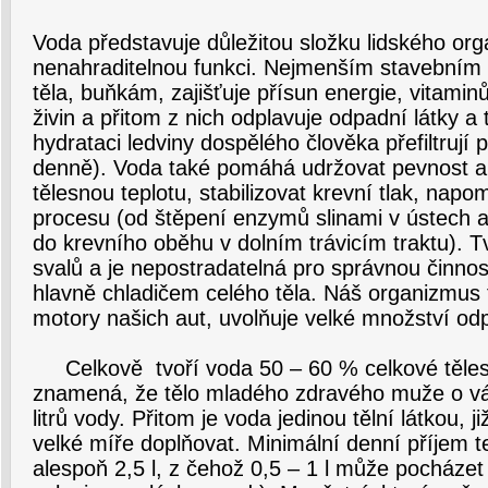
Voda představuje důležitou složku lidského org
nenahraditelnou funkci. Nejmenším stavební
těla, buňkám, zajišťuje přísun energie, vitamin
živin a přitom z nich odplavuje odpadní látky a 
hydrataci ledviny dospělého člověka přefiltrují 
denně). Voda také pomáhá udržovat pevnost a
tělesnou teplotu, stabilizovat krevní tlak, napo
procesu (od štěpení enzymů slinami v ústech a
do krevního oběhu v dolním trávicím traktu). 
svalů a je nepostradatelná pro správnou činn
hlavně chladičem celého těla. Náš organizmus t
motory našich aut, uvolňuje velké množství od
Celkově tvoří voda 50 – 60 % celkové těles
znamená, že tělo mladého zdravého muže o vá
litrů vody. Přitom je voda jedinou tělní látkou, 
velké míře doplňovat. Minimální denní příjem te
alespoň 2,5 l, z čehož 0,5 – 1 l může pocházet 