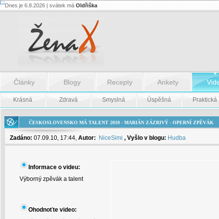
Dnes je 6.8.2026 | svátek má
Oldřiška
ČeskoSlovensko
má
Talent
2010
-
Marián
Zázrivý
-
operní
zpěvák
Články
Blogy
Recepty
Ankety
Vid
-
Krásná
Zdravá
Smyslná
Úspěšná
Praktická
ČeskoSlovensko
má
Talent
2010
ČESKOSLOVENSKO MÁ TALENT 2010 - MARIÁN ZÁZRIVÝ - OPERNÍ ZPĚVÁK
-
Marián
Zadáno:
07.09.10, 17:44,
Autor:
NiceSimi
, Vyšlo v blogu:
Hudba
Zázrivý
-
operní
zpěvák
Informace o videu:
Výborný zpěvák a talent
Ohodnoťte video: