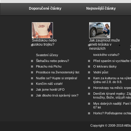
Doporučené články
Nejnovější články
Švédskou nebo
Jak zaujmout muže
ruskou trojku?
aneb kráska v
nesnázích
toxického vztahu?
Svatební účesy
Šlehačku nebo polevu?
Před spaním si vychlaďte l
Pikachu má Pichu
O lektvaru lásky
Prostituce na živnostenský list
Vodní půst
Nudíte se? Kupte si striptéra!
Kam za kulturou a na výlet
týdnu od 2.8. do 9.8.
Končím náš vztah!
Horoskopy na měsíc srpe
Jak jsme honili UFO
Deníček týrané matky: Zá
Jak dlouho trvá správný sex?
kroužky, Bože, stůj při nás
Mys dobrých nadějí: Paní
67 let
Horko? Potřebujeme ochlad
Copyright © 2008-2018 AllSta