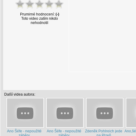
Prumirné hodnocení:
(-)
Toto video zatím nikdo
nehodnotil
Další videa autora:
Ano Šéfe - nepoužité
Ano Šéfe - nepoužité
Zdeněk Pohlreich jede
Ano,šéf
záběry
záběry
na Plzeň