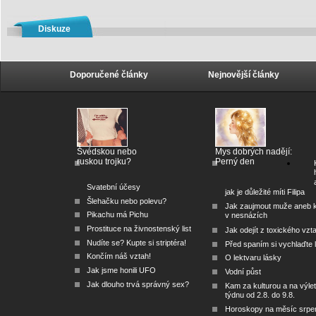
Diskuze
Doporučené články
Nejnovější články
Švédskou nebo
Mys dobrých nadějí:
ruskou trojku?
Perný den
Svatební účesy
jak je důležité míti Filipa
Šlehačku nebo polevu?
Jak zaujmout muže aneb 
Pikachu má Pichu
v nesnázích
Prostituce na živnostenský list
Jak odejít z toxického vzt
Nudíte se? Kupte si striptéra!
Před spaním si vychlaďte l
Končím náš vztah!
O lektvaru lásky
Jak jsme honili UFO
Vodní půst
Jak dlouho trvá správný sex?
Kam za kulturou a na výlet
týdnu od 2.8. do 9.8.
Horoskopy na měsíc srpe