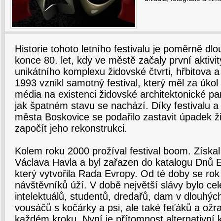
Historie tohoto letního festivalu je poměrně dl
konce 80. let, kdy ve městě začaly první aktivi
unikátního komplexu židovské čtvrti, hřbitova 
1993 vznikl samotný festival, který měl za úkol
média na existenci židovské architektonické pa
jak špatném stavu se nachází. Díky festivalu a
města Boskovice se podařilo zastavit úpadek 
započít jeho rekonstrukci.
Kolem roku 2000 prožíval festival boom. Získal
Václava Havla a byl zařazen do katalogu Dnů E
který vytvořila Rada Evropy. Od té doby se rok
návštěvníků úží. V době největší slávy bylo ce
intelektuálů, studentů, dredařů, dam v dlouhýc
vousáčů s kočárky a psi, ale také feťáků a ožral
každém kroku. Nyní je přítomnost alternativní 