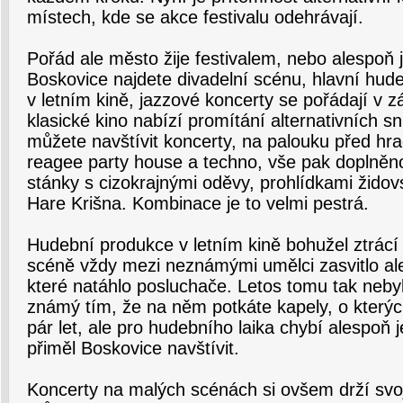
místech, kde se akce festivalu odehrávají.
Pořád ale město žije festivalem, nebo alespoň 
Boskovice najdete divadelní scénu, hlavní hud
v letním kině, jazzové koncerty se pořádají v
klasické kino nabízí promítání alternativních 
můžete navštívit koncerty, na palouku před hr
reagee party house a techno, vše pak doplněno
stánky s cizokrajnými oděvy, prohlídkami židov
Hare Krišna. Kombinace je to velmi pestrá.
Hudební produkce v letním kině bohužel ztrácí
scéně vždy mezi neznámými umělci zasvitlo al
které natáhlo posluchače. Letos tomu tak nebylo
známý tím, že na něm potkáte kapely, o kterýc
pár let, ale pro hudebního laika chybí alespoň j
přiměl Boskovice navštívit.
Koncerty na malých scénách si ovšem drží svoji