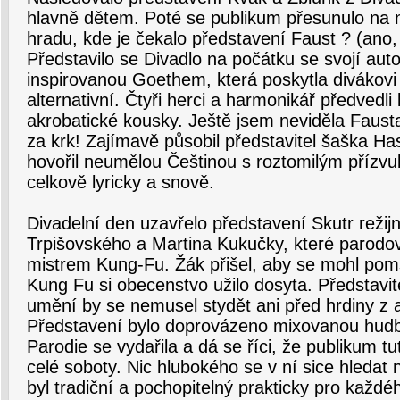
hlavně dětem. Poté se publikum přesunulo na n
hradu, kde je čekalo představení Faust ? (ano,
Představilo se Divadlo na počátku se svojí aut
inspirovanou Goethem, která poskytla divákovi
alternativní. Čtyři herci a harmonikář předvedl
akrobatické kousky. Ještě jsem neviděla Fausta
za krk! Zajímavě působil představitel šaška Ha
hovořil neumělou Češtinou s roztomilým přízv
celkově lyricky a snově.
Divadelní den uzavřelo představení Skutr režij
Trpišovského a Martina Kukučky, které parodova
mistrem Kung-Fu. Žák přišel, aby se mohl poms
Kung Fu si obecenstvo užilo dosyta. Představit
umění by se nemusel stydět ani před hrdiny z a
Představení bylo doprovázeno mixovanou hudb
Parodie se vydařila a dá se říci, že publikum tu
celé soboty. Nic hlubokého se v ní sice hledat 
byl tradiční a pochopitelný prakticky pro každ