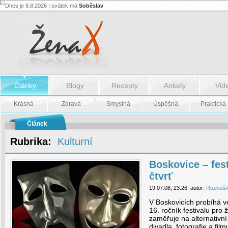
Dnes je 8.8.2026 | svátek má
Soběslav
Boskovice
–
festival
pro
židovskou
čtvrť
-
Boskovice
–
Články
Blogy
Recepty
Ankety
Vid
festival
pro
židovskou
Krásná
Zdravá
Smyslná
Úspěšná
Praktická
čtvrť
Článek
Rubrika:
Kulturní
Boskovice – fes
čtvrť
19.07.08, 23:26, autor:
Rozkoš
V Boskovicích probíhá v
16. ročník festivalu pro 
zaměřuje na alternativní 
divadla, fotografie a film