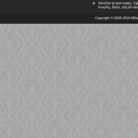
Deníček týrané matky: Zá
kroužky, Bože, stůj při nás
Copyright © 2008-2018 AllSta