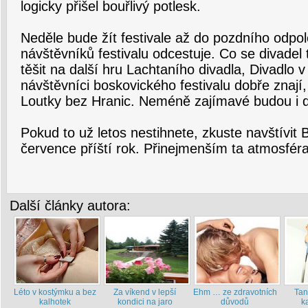
logicky přišel bouřlivý potlesk.
Neděle bude žít festivale až do pozdního odpol
návštěvníků festivalu odcestuje. Co se divadel
těšit na další hru Lachtaního divadla, Divadlo v 
návštěvníci boskovického festivalu dobře znají
Loutky bez Hranic. Neméně zajímavé budou i d
Pokud to už letos nestihnete, zkuste navštívit 
července příští rok. Přinejmenším ta atmosféra 
Další články autora:
Léto v kostýmku a bez
Za víkend v lepší
Ehm … ze zdravotních
Tan
kalhotek
kondici na jaro
důvodů
k