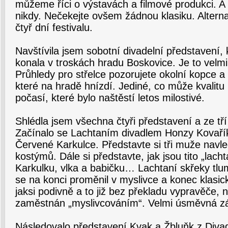
můžeme říci o výstavách a filmové produkci. A
nikdy. Nečekejte ovšem žádnou klasiku. Altern
čtyř dní festivalu.
Navštívila jsem sobotní divadelní představení, k
konala v troskách hradu Boskovice. Je to velm
Průhledy pro střelce pozorujete okolní kopce a 
které na hradě hnízdí. Jediné, co může kvalitu 
počasí, které bylo naštěstí letos milostivé.
Shlédla jsem všechna čtyři představení a ze tř
Začínalo se Lachtaním divadlem Honzy Kovaří
Červené Karkulce. Představte si tři muže navl
kostýmů. Dále si představte, jak jsou tito „lacht
Karkulku, vlka a babičku… Lachtaní skřeky tlum
se na konci proměnil v myslivce a konec klasi
jaksi podivně a to již bez překladu vypravěče, 
zaměstnán „myslivcováním“. Velmi úsměvná zál
Následovalo představení Kvak a Žbluňk z Divadla