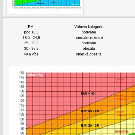
BMI
Váhová kategorie
pod 18,5
podváha
18,5 - 24,9
normální rozmezí
25 - 29,2
nadváha
30 - 39,9
obezita
40 a více
klinická obezita