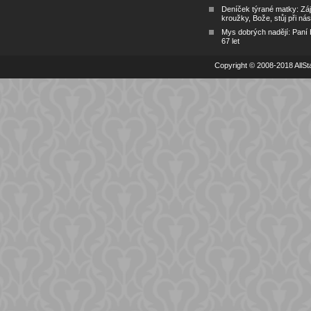
Deníček týrané matky: Zá
kroužky, Bože, stůj při nás
Mys dobrých nadějí: Paní
67 let
Copyright © 2008-2018 AllSta