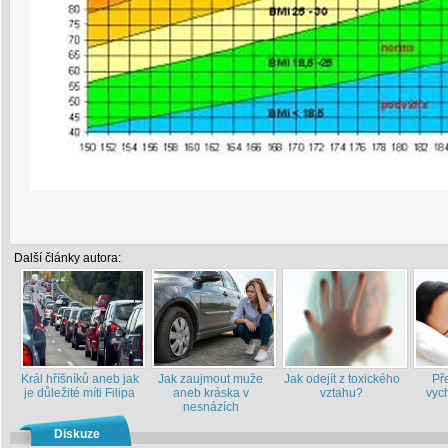
Další články autora:
Král hříšníků aneb jak
Jak zaujmout muže
Jak odejít z toxického
Př
je důležité míti Filipa
aneb kráska v
vztahu?
vych
nesnázích
Diskuze