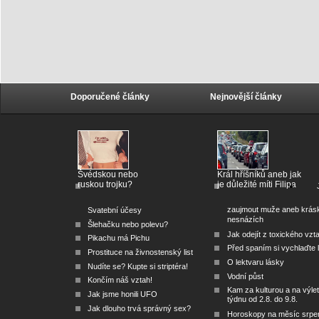
Doporučené články
Nejnovější články
Švédskou nebo
Král hříšníků aneb jak
ruskou trojku?
je důležité míti Filipa
zaujmout muže aneb krás
Svatební účesy
nesnázích
Šlehačku nebo polevu?
Jak odejít z toxického vzt
Pikachu má Pichu
Před spaním si vychlaďte l
Prostituce na živnostenský list
O lektvaru lásky
Nudíte se? Kupte si striptéra!
Vodní půst
Končím náš vztah!
Kam za kulturou a na výlet
Jak jsme honili UFO
týdnu od 2.8. do 9.8.
Jak dlouho trvá správný sex?
Horoskopy na měsíc srpe