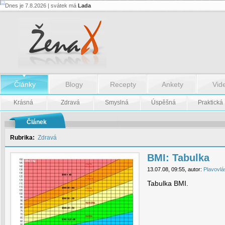
Dnes je 7.8.2026 | svátek má
Lada
BMI:
Tabulka
-
BMI:
Tabulka
Články
Blogy
Recepty
Ankety
Vid
Krásná
Zdravá
Smyslná
Úspěšná
Praktická
Článek
Rubrika:
Zdravá
BMI: Tabulka
13.07.08, 09:55, autor:
Plavovlá
Tabulka BMI.