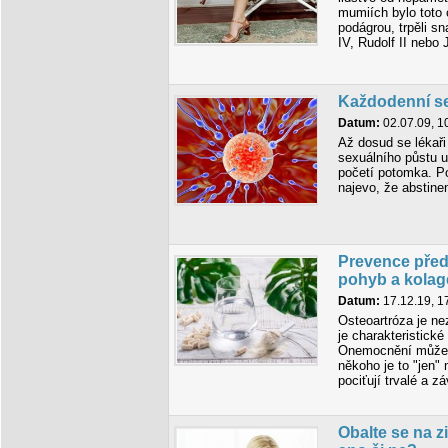
mumiích bylo toto 
podágrou, trpěli sn
IV, Rudolf II nebo J
Každodenní se
Datum:
02.07.09, 1
Až dosud se lékaři
sexuálního půstu 
početí potomka. P
najevo, že abstine
Prevence před 
pohyb a kola
Datum:
17.12.19, 1
Osteoartróza je ne
je charakteristick
Onemocnění může n
někoho je to "jen" 
pociťují trvalé a 
Obalte se na z