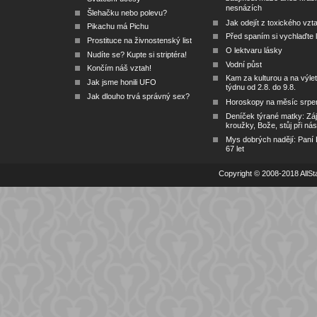
nesnázích
Šlehačku nebo polevu?
Jak odejít z toxického vzt
Pikachu má Pichu
Před spaním si vychlaďte l
Prostituce na živnostenský list
O lektvaru lásky
Nudíte se? Kupte si striptéra!
Vodní půst
Končím náš vztah!
Kam za kulturou a na výlet
Jak jsme honili UFO
týdnu od 2.8. do 9.8.
Jak dlouho trvá správný sex?
Horoskopy na měsíc srpe
Deníček týrané matky: Zá
kroužky, Bože, stůj při nás
Mys dobrých nadějí: Paní
67 let
Copyright © 2008-2018 AllSta