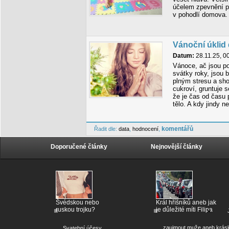
účelem zpevnění pr
v pohodlí domova.
Vánoční úklid 
Datum:
28.11.25, 0
Vánoce, ač jsou p
svátky roky, jsou 
plným stresu a sho
cukroví, gruntuje 
že je čas od času 
tělo. A kdy jindy 
komentářů
Řadit dle:
data
,
hodnocení
,
Doporučené články
Nejnovější články
Švédskou nebo
Král hříšníků aneb jak
ruskou trojku?
je důležité míti Filipa
zaujmout muže aneb krás
Svatební účesy