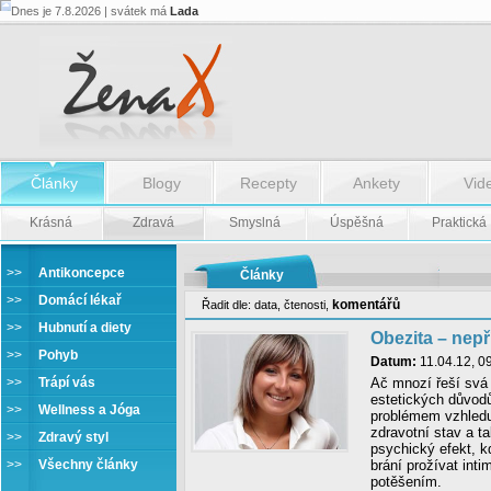
Dnes je 7.8.2026 | svátek má
Lada
Články
Blogy
Recepty
Ankety
Vid
Krásná
Zdravá
Smyslná
Úspěšná
Praktická
>>
Antikoncepce
Články
>>
Domácí lékař
komentářů
Řadit dle:
data
,
čtenosti
,
>>
Hubnutí a diety
Obezita – nepří
>>
Pohyb
Datum:
11.04.12, 0
>>
Trápí vás
Ač mnozí řeší svá 
estetických důvod
>>
Wellness a Jóga
problémem vzhledu
zdravotní stav a ta
>>
Zdravý styl
psychický efekt, k
>>
Všechny články
brání prožívat inti
potěšením.