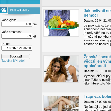
BMI kalkulačka
Jak ovlivnit s
nemoci
Vaše výška:
Datum:
29.04.21, 0
cm
Je prokázáno, že 
způsobeno nespráv
Vaše hmotnost:
je tedy většinou v
kg
množství pohybu j
života dostatečný p
Datum:
zastrašíte následu
Ženská "sexuá
Tabulka BMI zde!
vědců jen vým
společností
Datum:
02.10.10, 0
Výrobci léků si prý
jinak řečeno nezáj
léky, které tuto "dy
Trápí vás bole
Datum:
26.09.08, 0
Nejčastěji se jedná
lidstvo od nepamět