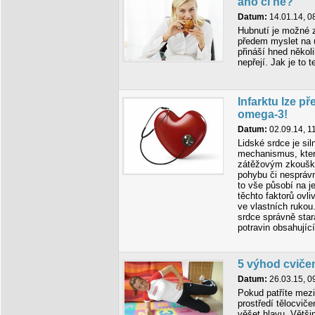
ano či ne?
Datum:
14.01.14, 0
Hubnutí je možné z
předem myslet na ú
přináší hned několi
nepřejí. Jak je to
Infarktu lze p
omega-3!
Datum:
02.09.14, 1
Lidské srdce je sil
mechanismus, kte
zátěžovým zkoušká
pohybu či nesprávn
to vše působí na j
těchto faktorů ov
ve vlastních rukou
srdce správně sta
potravin obsahujíc
5 výhod cviče
Datum:
26.03.15, 0
Pokud patříte mezi 
prostředí tělocviče
věšet hlavu. Větši