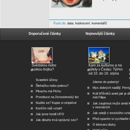
Řadit dle:
data
,
hodnocení
,
komentářů
Doporučené články
Nejnovější články
Švédskou nebo
Kam za kulturou a na
ruskou trojku?
výlety v Česku: Týden
od 10. do 16. srpna
Svatební účesy
Jdeme do puberty!
Šlehačku nebo polevu?
Mys dobrých nadějí: Pern
Pikachu má Pichu
Král hříšníků aneb jak je dů
Prostituce na živnostenský list
míti Filipa
Nudíte se? Kupte si striptéra!
Jak zaujmout muže aneb 
v nesnázích
Končím náš vztah!
Jak odejít z toxického vzt
Jak jsme honili UFO
Před spaním si vychlaďte l
Jak dlouho trvá správný sex?
O lektvaru lásky