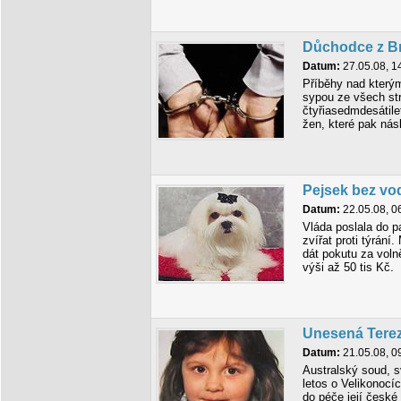
Důchodce z Brn
Datum:
27.05.08, 1
Příběhy nad který
sypou ze všech str
čtyřiasedmdesátile
žen, které pak násl
Pejsek bez vod
Datum:
22.05.08, 0
Vláda poslala do 
zvířat proti týrán
dát pokutu za voln
výši až 50 tis Kč.
Unesená Terez
Datum:
21.05.08, 0
Australský soud, s
letos o Velikonocíc
do péče její české