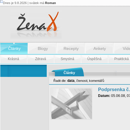
Dnes je 9.8.2026 | svátek má
Roman
Články
Blogy
Recepty
Ankety
Vid
Krásná
Zdravá
Smyslná
Úspěšná
Praktická
Články
data
Řadit dle:
,
čtenosti
,
komentářů
Podprsenka č.
Datum:
05.06.08, 0