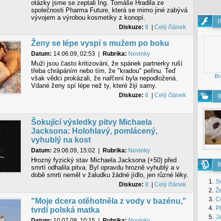
otázky jsme se zeptali Ing. Tomáše Hradila ze
společnosti Pharma Future, která se mimo jiné zabývá
vývojem a výrobou kosmetiky z konopí.
H
Diskuze:
8
|
Celý článek
Hry
pro
Ženy se lépe vyspí s mužem po boku
Datum:
14.06.09, 02:53
|
Rubrika:
Novinky
Muži jsou často kritizováni, že spánek partnerky ruší
třeba chrápáním nebo tím, že "kradou" peřinu. Teď
Br
však vědci prokázali, že nařčení byla nepodložená.
Vdané ženy spí lépe než ty, které žijí samy.
dívky
Hry pro že
Diskuze:
8
|
Celý článek
R
Šokující výsledky pitvy Michaela
Jacksona: Holohlavý, pomlácený,
vyhublý na kost
Datum:
29.06.09, 15:02
|
Rubrika:
Novinky
Hrozný fyzický stav Michaela Jacksona (+50) před
R
smrtí odhalila pitva. Byl opravdu hrozně vyhublý a v
době smrti neměl v žaludku žádné jídlo, jen různé léky.
1.
S
Diskuze:
8
|
Celý článek
2.
Že
3.
Ce
"Moje dcera otěhotněla z vody v bazénu,"
4.
P
tvrdí polská matka
5.
J
Datum:
10.07.09, 10:15
|
Rubrika:
Novinky