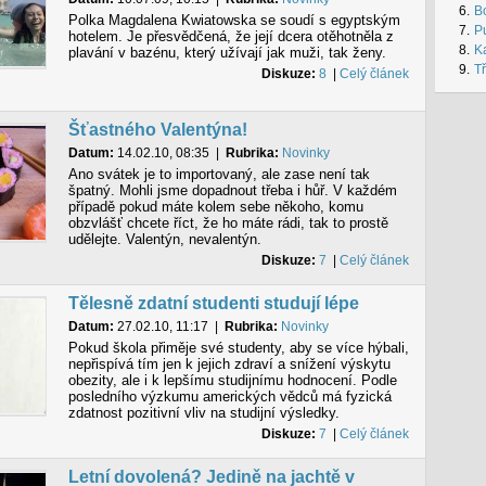
6.
B
Polka Magdalena Kwiatowska se soudí s egyptským
7.
Pu
hotelem. Je přesvědčená, že její dcera otěhotněla z
8.
Ka
plavání v bazénu, který užívají jak muži, tak ženy.
9.
Tř
Diskuze:
8
|
Celý článek
Šťastného Valentýna!
Datum:
14.02.10, 08:35
|
Rubrika:
Novinky
Ano svátek je to importovaný, ale zase není tak
špatný. Mohli jsme dopadnout třeba i hůř. V každém
případě pokud máte kolem sebe někoho, komu
obzvlášť chcete říct, že ho máte rádi, tak to prostě
udělejte. Valentýn, nevalentýn.
Diskuze:
7
|
Celý článek
Tělesně zdatní studenti studují lépe
Datum:
27.02.10, 11:17
|
Rubrika:
Novinky
Pokud škola přiměje své studenty, aby se více hýbali,
nepřispívá tím jen k jejich zdraví a snížení výskytu
obezity, ale i k lepšímu studijnímu hodnocení. Podle
posledního výzkumu amerických vědců má fyzická
zdatnost pozitivní vliv na studijní výsledky.
Diskuze:
7
|
Celý článek
Letní dovolená? Jedině na jachtě v