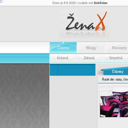
Dnes je 8.8.2026 | svátek má
Soběslav
Články
Blogy
Recepty
Krásná
Zdravá
Smyslná
Články
Řadit dle:
data
,
čte