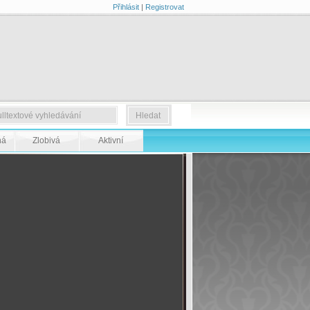
Přihlásit
|
Registrovat
ná
Zlobivá
Aktivní