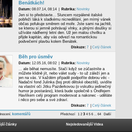
Benátkách!
Datum:
08.07.14, 08:14
|
Rubrika:
Novinky
Jen si to představte... Sluncem rozpálené italské
pobřeží láká k sladkému nicnedělání, jen mírný vánek
občas pofukuje směrem od moře. Jste sami na jachtě,
se kterou si jemně pohrávají vlnky, a plnými doušky si
užíváte nádherný letní den. Už jen malou chvilku a
přijde kapitán, aby vás odvezl na romantickou
podvečerní plavbu kolem Benátek.
Diskuze:
7
|
Celý článek
Běh pro úsměv
Datum:
12.05.16, 08:02
|
Rubrika:
Novinky
... ale běhat nemusíte. Stačí když se zúčastníte a
můžete klidně jít, nebo válet sudy - to už záleží jen a
jen na vás. V každém případě podpoříte dobrou věc -
Nadační fond Julinka (boj proti dětské obezitě), uvidíte
na vlastní oči Jitku Pazderkovou (o vskutku jedinečný
humor je postaráno), která bude společně s Ondřejem
Havlíkem celý program moderovat a nakonec - uděláte
i něco pro sebe a své zdraví.
Diskuze:
7
|
Celý článek
komentářů
3
dnocení
,
Předchozí
1
2
4
5
6
...
64
Další
jší články
Nejsledovanější Videa