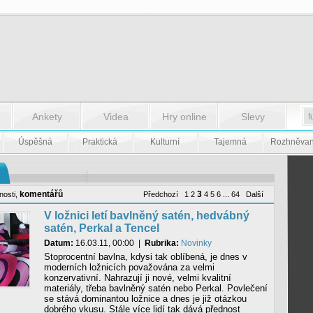
Ankety
Videa
Hry online
Slevy
Úspěšná
Praktická
Kulturní
Tajemná
Rozhněva
komentářů
3
nosti
,
Předchozí
1
2
4
5
6
...
64
Další
V ložnici letí bavlněný satén, hedvábný
satén, Perkal a Tencel
Datum:
16.03.11, 00:00
|
Rubrika:
Novinky
Stoprocentní bavlna, kdysi tak oblíbená, je dnes v
moderních ložnicích považována za velmi
konzervativní. Nahrazují ji nové, velmi kvalitní
materiály, třeba bavlněný satén nebo Perkal. Povlečení
se stává dominantou ložnice a dnes je již otázkou
dobrého vkusu. Stále více lidí tak dává přednost