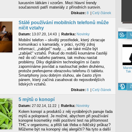
luxusním látkám i vzorům. Mezi hlavní trendy
současnosti patří materiály z přírodních surovin.
Diskuze:
8
|
Celý článek
Stálé používání mobilních telefonů může
ničit vztahy
Datum:
13.07.20, 14:43
|
Rubrika:
Novinky
V
Mobilní telefon – skvělý prostředek, který zkracuje
komunikaci s kamarády, v práci, rychlý zdroj
informací, „zabíječ“ nudy…, ale také může být
„zabíječ“ vztahů. Pokud do mobilů koumáme častěji
než do očí našeho partnera, tak mohou nastat
problémy. Díky digitálním technologiím si často
zapomínáme povídat a naslouchat jeden druhému,
Marek
protože preferujeme obrazovku telefonu či tabletu.
Tak 
Smartphony jsou dobrým sluhou, ale často zlým
pánem, který začíná zasahovat do nejosobnějších
lidských vztahů.
Ž
Diskuze:
8
|
Celý článek
5 mýtů o konopí
Datum:
27.02.14, 11:22
|
Rubrika:
Novinky
Kolem konopí a produktů z něj vyráběných panuje řada
mýtů a polopravd. Je možné, abychom při používání
konopné kosmetiky měli pozitivní test na přítomnost
THC v organismu, a přišli tak třeba o řidičský průkaz?
Můžeme být na konopný olej alergičtí? Na tyto a další