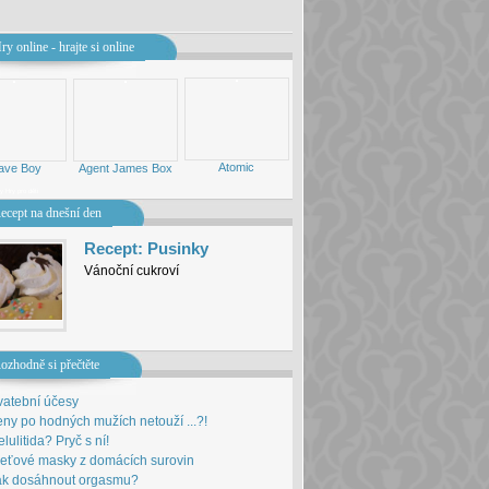
ry online - hrajte si online
Atomic
ave Boy
Agent James Box
ny
Hry pro děti
ecept na dnešní den
Recept: Pusinky
Vánoční cukroví
ozhodně si přečtěte
vatební účesy
ny po hodných mužích netouží ...?!
lulitida? Pryč s ní!
leťové masky z domácích surovin
ak dosáhnout orgasmu?