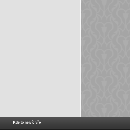
Kde to nejvíc vře