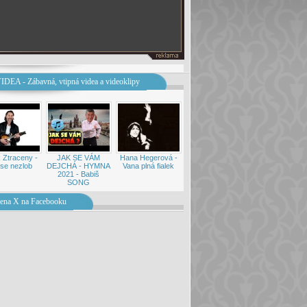
IDEA - Zábavná, vtipná videa a videoklipy
 Ztraceny -
JAK SE VÁM
Hana Hegerová -
se nezlob
DEJCHÁ - HYMNA
Vana plná fialek
2021 - Babiš
SONG
ena X na Facebooku