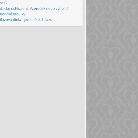
od G
bické ochlupení: Vzoreček nebo vyholit?
lorické tabulky
ífázová dieta - jídelníček 1. fáze