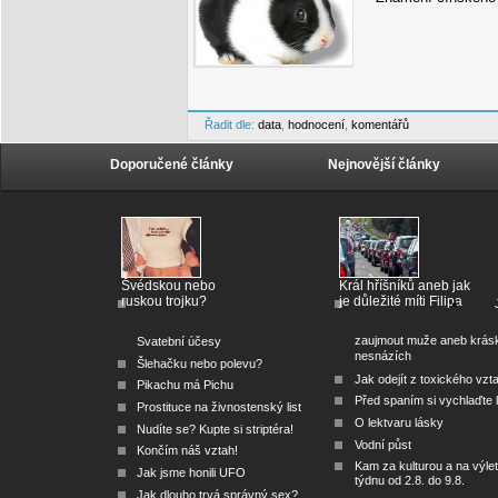
Řadit dle:
data
,
hodnocení
,
komentářů
Doporučené články
Nejnovější články
Švédskou nebo
Král hříšníků aneb jak
ruskou trojku?
je důležité míti Filipa
zaujmout muže aneb krás
Svatební účesy
nesnázích
Šlehačku nebo polevu?
Jak odejít z toxického vzt
Pikachu má Pichu
Před spaním si vychlaďte l
Prostituce na živnostenský list
O lektvaru lásky
Nudíte se? Kupte si striptéra!
Vodní půst
Končím náš vztah!
Kam za kulturou a na výlet
Jak jsme honili UFO
týdnu od 2.8. do 9.8.
Jak dlouho trvá správný sex?