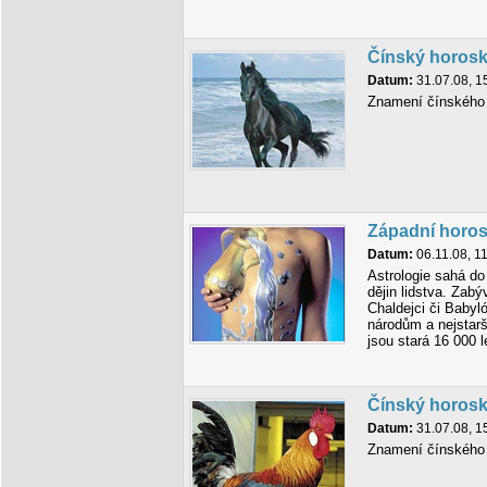
Čínský horos
Datum:
31.07.08, 1
Znamení čínského 
Západní horo
Datum:
06.11.08, 1
Astrologie sahá do
dějin lidstva. Zabýv
Chaldejci či Baby
národům a nejstar
jsou stará 16 000 l
Čínský horos
Datum:
31.07.08, 1
Znamení čínského