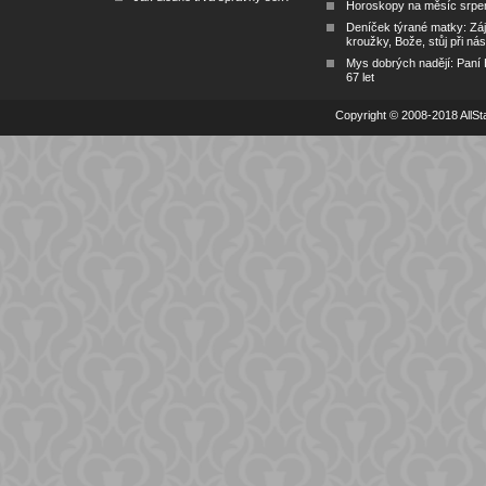
Horoskopy na měsíc srpe
Deníček týrané matky: Zá
kroužky, Bože, stůj při nás
Mys dobrých nadějí: Paní
67 let
Copyright © 2008-2018 AllSta