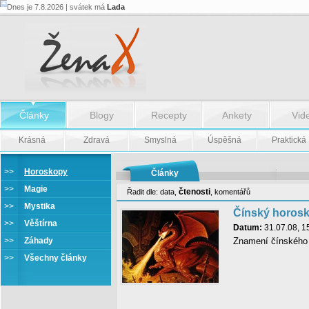
Dnes je 7.8.2026 | svátek má
Lada
Články
Blogy
Recepty
Ankety
Vid
Krásná
Zdravá
Smyslná
Úspěšná
Praktická
>>
Horoskopy
Články
>>
Magie
čtenosti
Řadit dle:
data
,
,
komentářů
>>
Mystika
Čínský horosk
>>
Věštírna
Datum:
31.07.08, 1
>>
Záhady
Znamení čínského 
>>
Všechny články