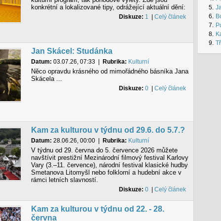
konkrétní a lokalizované tipy, odrážející aktuální dění:
5.
J
6.
B
Diskuze:
1
|
Celý článek
7.
Pu
8.
Ka
9.
Tř
Jan Skácel: Studánka
Datum:
03.07.26, 07:33
|
Rubrika:
Kulturní
Něco opravdu krásného od mimořádného básníka Jana
Skácela ...
Diskuze:
0
|
Celý článek
Kam za kulturou v týdnu od 29.6. do 5.7.?
Datum:
28.06.26, 00:00
|
Rubrika:
Kulturní
V týdnu od 29. června do 5. července 2026 můžete
navštívit prestižní Mezinárodní filmový festival Karlovy
Vary (3.–11. července), národní festival klasické hudby
Smetanova Litomyšl nebo folklorní a hudební akce v
rámci letních slavností.
Diskuze:
0
|
Celý článek
Kam za kulturou v týdnu od 22. - 28.
června