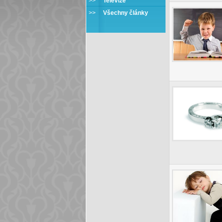
>>
Televize
>>
Všechny články