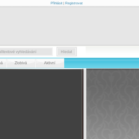
Přihlásit
|
Registrovat
ná
Zlobivá
Aktivní