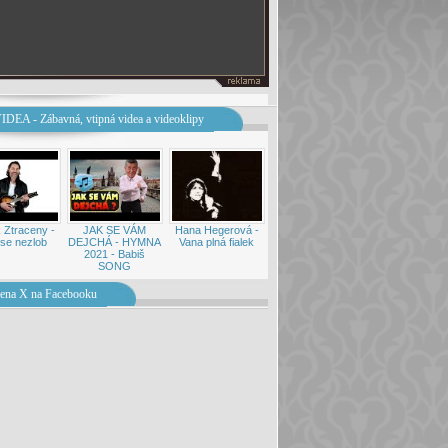
IDEA - Zábavná, vtipná videa a videoklipy
 Ztraceny -
JAK SE VÁM
Hana Hegerová -
se nezlob
DEJCHÁ - HYMNA
Vana plná fialek
2021 - Babiš
SONG
ena X na Facebooku