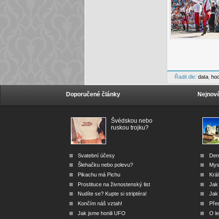
Řadit dle:
data
,
ho
Doporučené články
Nejnově
Švédskou nebo
ruskou trojku?
Svatební účesy
Den
Šlehačku nebo polevu?
Mys
Pikachu má Pichu
Král
Prostituce na živnostenský list
Jak
Nudíte se? Kupte si striptéra!
Jak 
Končím náš vztah!
Před
Jak jsme honili UFO
O le