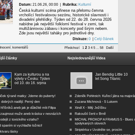
Datum:
21.06.26, 00:00
|
Rubrika:
Kulturní
Česká kulturní scéna přinese na přelomu června
vrcholící festivalovou sezónu, historické slavnosti i
divadelní přehlídky. Týden od 22. do 28. června 2026
nabídne jak největší folklorní festival v zemi, tak
multižánrovou zábavu i koncerty pod širým nebem.
Zde jsou největší taháky pro jednotlivé dny.
Diskuze:
0
|
Celý článek
dnocení
,
komentářů
2
Předchozí
1
3
4
5
...
58
Další
jší články
Nejsledovanější Videa
Kam za kulturou a na
Jan Bendig Little 10
výlety v Česku: Týden
let Song Titanic
od 10. do 16. srpna
iček týrané matky: Jdeme do puberty!
Zdeněk Pohlreich: Kuřecí játra na major
 dobrých nadějí: Perný den
Zuzana Michnová - S Luisem
 hříšníků aneb jak je důležité míti Filipa
Xindl X - Milý Ježíšku
 zaujmout muže aneb kráska v nesnázích
Rakouští čerti v Brně
odejít z toxického vztahu?
MICHAL PROKOP A FRAMUS 5 - Blues 
spolykaných slovech
 spaním si vychlaďte ložnici!
Striptérka v Uvolněte se, prosím
ktvaru lásky