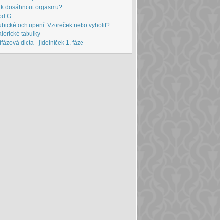
ak dosáhnout orgasmu?
od G
bické ochlupení: Vzoreček nebo vyholit?
lorické tabulky
ífázová dieta - jídelníček 1. fáze