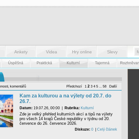
Ankety
Videa
Hry online
Slevy
Úspěšná
Praktická
Kulturní
Tajemná
Rozhněva
2
enosti
,
komentářů
Předchozí
1
3
4
5
...
58
Další
Kam za kulturou a na výlety od 20.7. do
26.7.
Datum:
19.07.26, 00:00
|
Rubrika:
Kulturní
Zde je velký přehled kulturních akcí a tipů na výlety
pro všech 14 krajů České republiky v týdnu od 20.
července do 26. července 2026.
Diskuze:
0
|
Celý článek