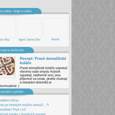
ry online - hrajte si online
Atomic
ave Boy
Agent James Box
ny
Hry pro děti
ecept na dnešní den
Recept: Pravé domažlické
koláče
Pravé domažlické koláče uspokojí
všechny vaše smysly. Krásně
vypadají, nádherně voní, jsou
příjemné na omak, skvěle chutnají
a mlaskání strávníků je
lechnutelné :)
ozhodně si přečtěte
vatební účesy
ny po hodných mužích netouží ...?!
lulitida? Pryč s ní!
leťové masky z domácích surovin