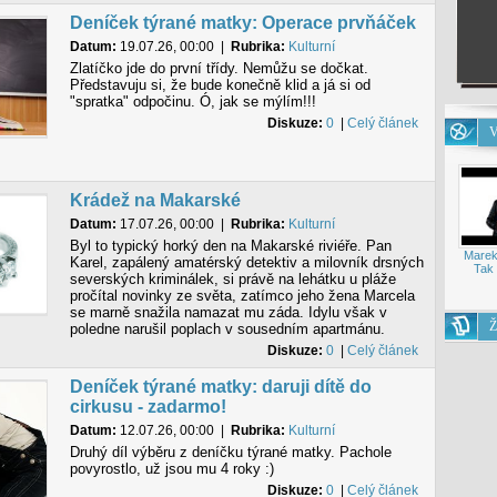
Deníček týrané matky: Operace prvňáček
Datum:
19.07.26, 00:00
|
Rubrika:
Kulturní
Zlatíčko jde do první třídy. Nemůžu se dočkat.
Představuju si, že bude konečně klid a já si od
"spratka" odpočinu. Ó, jak se mýlím!!!
Diskuze:
0
|
Celý článek
V
Krádež na Makarské
Datum:
17.07.26, 00:00
|
Rubrika:
Kulturní
Byl to typický horký den na Makarské riviéře. Pan
Marek
Karel, zapálený amatérský detektiv a milovník drsných
Tak 
severských kriminálek, si právě na lehátku u pláže
pročítal novinky ze světa, zatímco jeho žena Marcela
se marně snažila namazat mu záda. Idylu však v
Ž
poledne narušil poplach v sousedním apartmánu.
Diskuze:
0
|
Celý článek
Deníček týrané matky: daruji dítě do
cirkusu - zadarmo!
Datum:
12.07.26, 00:00
|
Rubrika:
Kulturní
Druhý díl výběru z deníčku týrané matky. Pachole
povyrostlo, už jsou mu 4 roky :)
Diskuze:
0
|
Celý článek