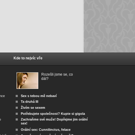
Kde to nejvíc vře
Rozešli jsme se, co
dál?
ánce
Sex s tebou mě nebaví
Ta druhá III
Živím se sexem
Potřebujete společnost? Kupte si gigola
o
Zachraňme své muže! Dopřejme jim orální
sex!
Orální sex: Cunnilinctus, felace