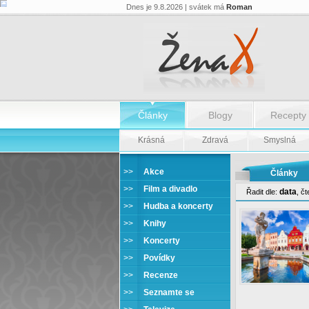
Dnes je 9.8.2026 | svátek má
Roman
Články
Blogy
Recepty
Krásná
Zdravá
Smyslná
>>
Akce
Články
>>
Film a divadlo
data
Řadit dle:
,
čt
>>
Hudba a koncerty
>>
Knihy
>>
Koncerty
>>
Povídky
>>
Recenze
>>
Seznamte se