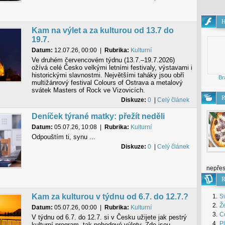
H
Kam na výlet a za kulturou od 13.7 do
Hry
pro
19.7.
Datum:
12.07.26, 00:00
|
Rubrika:
Kulturní
Ve druhém červencovém týdnu (13.7.–19.7.2026)
ožívá celé Česko velkými letními festivaly, výstavami i
historickými slavnostmi. Největšími taháky jsou obří
Br
multižánrový festival Colours of Ostrava a metalový
svátek Masters of Rock ve Vizovicích.
dívky
Hry pro že
R
Diskuze:
0
|
Celý článek
Deníček týrané matky: přežít neděli
Datum:
05.07.26, 10:08
|
Rubrika:
Kulturní
Odpouštím ti, synu ...
Diskuze:
0
|
Celý článek
nepřes
R
Kam za kulturou v týdnu od 6.7. do 12.7.?
1.
S
2.
Že
Datum:
05.07.26, 00:00
|
Rubrika:
Kulturní
3.
Ce
V týdnu od 6.7. do 12.7. si v Česku užijete jak pestrý
4.
P
kulturní program, tak pohodové výlety. Zde jsou