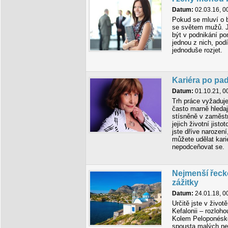
Datum:
02.03.16, 0
Pokud se mluví o b
se světem mužů. J
být v podnikání p
jednou z nich, pod
jednoduše rozjet.
Kariéra po pad
Datum:
01.10.21, 0
Trh práce vyžaduje 
často marně hledají
stísněně v zaměstná
jejich životní jist
jste dříve narození
můžete udělat karié
nepodceňovat se.
Nejmenší řecké
zážitky
Datum:
24.01.18, 0
Určitě jste v život
Kefalonii – rozloho
Kolem Peloponéské
spousta malých ne