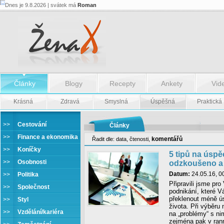
Dnes je 9.8.2026 | svátek má
Roman
Články
Blogy
Recepty
Ankety
Vid
Krásná
Zdravá
Smyslná
Úspěšná
Praktická
>>
Cestování
Články
>>
Finance a ekonomika
komentářů
Řadit dle:
data
,
čtenosti
,
>>
Koníčky
5 tipů na úspě
>>
Osobnosti
odzkoušeno a 
Datum:
24.05.16, 0
>>
Politika
Připravili jsme pro
>>
Společnost
podnikání, které 
překlenout méně ú
>>
Styl
života. Při výběru
>>
Vzdělání/kariéra
na „problémy“ s ni
zejména pak v rann