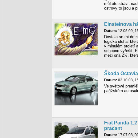
můžete strávit nád
ostrovy to jsou a p
Einsteinova h
Datum:
12.05.09, 1
Dostala se mi do r
logická úloha, kter
v minulém století a 
schopno vyřešit. P
mezi ona 2%, která
Škoda Octavia 
Datum:
02.10.08, 1
Ve světové premié
pařížském autosalo
Fiat Panda 1,
pracant
Datum:
17.07.08, 0