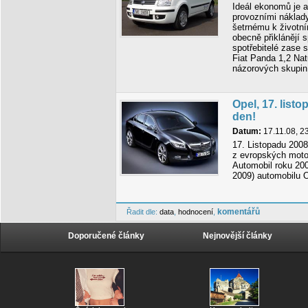
Ideál ekonomů je a
provozními náklad
šetrnému k životní
obecně přiklánějí
spotřebitelé zase 
Fiat Panda 1,2 Na
názorových skupin
Opel, 17. lis
den!
Datum:
17.11.08, 2
17. Listopadu 2008
z evropských motor
Automobil roku 20
2009) automobilu O
komentářů
Řadit dle:
data
,
hodnocení
,
Doporučené články
Nejnovější články