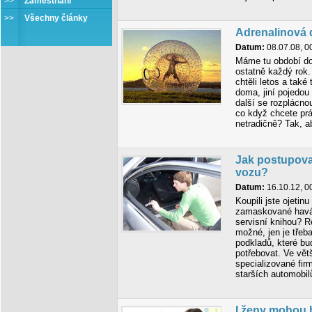
>>
Zaměstnání
>>
Všechny články
Adrenalinová 
Datum:
08.07.08, 0
Máme tu období do
ostatně každý rok
chtěli letos a také
doma, jiní pojedou 
další se rozplácnou
co když chcete prá
netradičně? Tak, a
Jak postupovat
vozu?
Datum:
16.10.12, 0
Koupili jste ojeti
zamaskované havár
servisní knihou? 
možné, jen je třeb
podkladů, které bu
potřebovat. Ve vět
specializované fir
starších automobil
I ženy mohou 