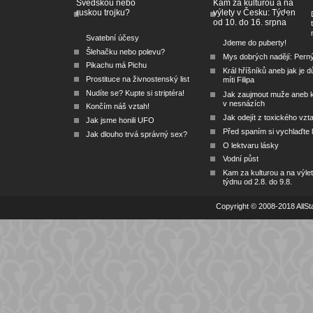
Švédskou nebo
Kam za kulturou a na
ruskou trojku?
výlety v Česku: Týden
od 10. do 16. srpna
Svatební účesy
Jdeme do puberty!
Šlehačku nebo polevu?
Mys dobrých nadějí: Pern
Pikachu má Pichu
Král hříšníků aneb jak je dů
Prostituce na živnostenský list
míti Filipa
Nudíte se? Kupte si striptéra!
Jak zaujmout muže aneb 
v nesnázích
Končím náš vztah!
Jak odejít z toxického vzt
Jak jsme honili UFO
Před spaním si vychlaďte l
Jak dlouho trvá správný sex?
O lektvaru lásky
Vodní půst
Kam za kulturou a na výlet
týdnu od 2.8. do 9.8.
Copyright © 2008-2018 AllSta