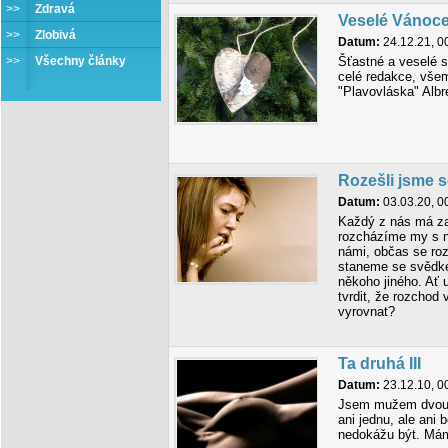
>>
Zdravá
Veselé Vánoc
>>
Zlobivá
Datum:
24.12.21, 0
>>
Všechny články
Šťastné a veselé 
celé redakce, vše
"Plavovláska" Alb
Rozešli jsme s
Datum:
03.03.20, 0
Každý z nás má za
rozcházíme my s n
námi, občas se ro
staneme se svědk
někoho jiného. Ať 
tvrdit, že rozchod
vyrovnat?
Ta druhá III
Datum:
23.12.10, 0
Jsem mužem dvou že
ani jednu, ale ani
nedokážu být. Mám