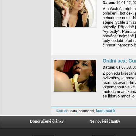
Datum:
19.01.22, 0
V našich šatnícíc
oblečení, botiček, 
nebudeme nosit. Ne
stejně rychle zmiz
objevily. Případně 
"vyrostly". Pamatuj
provádět nejméně j
tedy období před n
činnosti naprosto i
Orální sex: Cu
Datum:
01.08.08, 0
Z pohledu křesťans
ovlivněny, je prov
rozmnožování, hříc
vzpomenout velké 
metodami antikonce
se lidstvo množilo
komentářů
Řadit dle:
data
,
hodnocení
,
Doporučené články
Nejnovější články