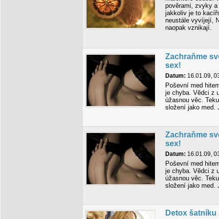
pověrami, zvyky a 
jakkoliv je to kac
neustále vyvíjejí, N
naopak vznikají.
Zachraňme své
sex!
Datum:
16.01.09, 0
Poševní med hitem 
je chyba. Vědci z u
úžasnou věc. Teku
složení jako med. 
Zachraňme své
sex!
Datum:
16.01.09, 0
Poševní med hitem 
je chyba. Vědci z u
úžasnou věc. Teku
složení jako med. 
Detox šatníku