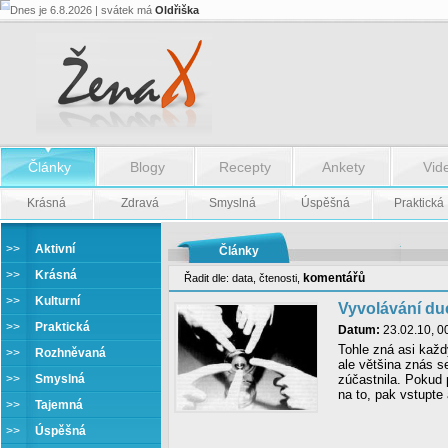
Dnes je 6.8.2026 | svátek má
Oldřiška
Články
Blogy
Recepty
Ankety
Vid
Krásná
Zdravá
Smyslná
Úspěšná
Praktická
>>
Aktivní
Články
>>
Krásná
komentářů
Řadit dle:
data
,
čtenosti
,
>>
Kulturní
Vyvolávání d
>>
Praktická
Datum:
23.02.10, 0
Tohle zná asi každ
>>
Rozhněvaná
ale většina znás 
>>
Smyslná
zúčastnila. Pokud 
na to, pak vstupte a
>>
Tajemná
>>
Úspěšná