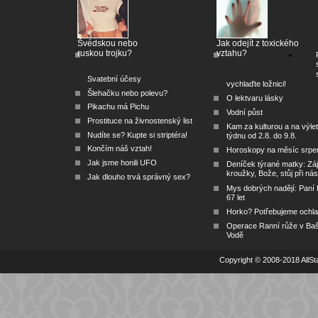
Švédskou nebo
Jak odejít z toxického
ruskou trojku?
vztahu?
Svatební účesy
vychlaďte ložnici!
Šlehačku nebo polevu?
O lektvaru lásky
Pikachu má Pichu
Vodní půst
Prostituce na živnostenský list
Kam za kulturou a na výlet
Nudíte se? Kupte si striptéra!
týdnu od 2.8. do 9.8.
Končím náš vztah!
Horoskopy na měsíc srpe
Jak jsme honili UFO
Deníček týrané matky: Zá
kroužky, Bože, stůj při nás
Jak dlouho trvá správný sex?
Mys dobrých nadějí: Paní
67 let
Horko? Potřebujeme ochlad
Operace Ranní růže v Ba
Vodě
Copyright © 2008-2018 AllSta