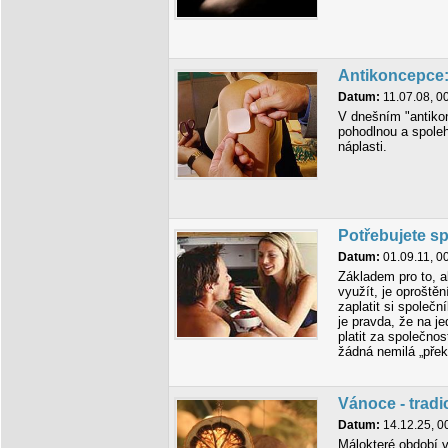
Antikoncepce:
Datum:
11.07.08, 0
V dnešním "antiko
pohodlnou a spoleh
náplasti.
Potřebujete sp
Datum:
01.09.11, 0
Základem pro to, a
využít, je oproště
zaplatit si společn
je pravda, že na je
platit za společnos
žádná nemilá „přek
Vánoce - tradi
Datum:
14.12.25, 0
Málokteré období v