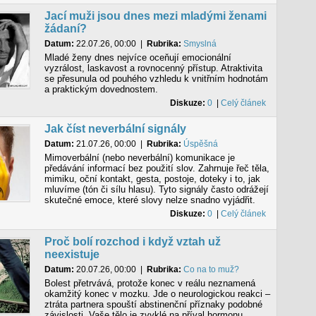
Jací muži jsou dnes mezi mladými ženami
žádaní?
Datum:
22.07.26, 00:00
|
Rubrika:
Smyslná
Mladé ženy dnes nejvíce oceňují emocionální
vyzrálost, laskavost a rovnocenný přístup. Atraktivita
se přesunula od pouhého vzhledu k vnitřním hodnotám
a praktickým dovednostem.
Diskuze:
0
|
Celý článek
Jak číst neverbální signály
Datum:
21.07.26, 00:00
|
Rubrika:
Úspěšná
Mimoverbální (nebo neverbální) komunikace je
předávání informací bez použití slov. Zahrnuje řeč těla,
mimiku, oční kontakt, gesta, postoje, doteky i to, jak
mluvíme (tón či sílu hlasu). Tyto signály často odrážejí
skutečné emoce, které slovy nelze snadno vyjádřit.
Diskuze:
0
|
Celý článek
Proč bolí rozchod i když vztah už
neexistuje
Datum:
20.07.26, 00:00
|
Rubrika:
Co na to muž?
Bolest přetrvává, protože konec v reálu neznamená
okamžitý konec v mozku. Jde o neurologickou reakci –
ztráta partnera spouští abstinenční příznaky podobné
závislosti. Vaše tělo je zvyklé na příval hormonu