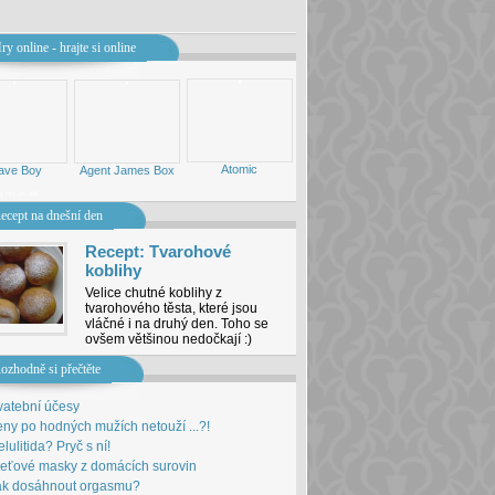
ry online - hrajte si online
Atomic
ave Boy
Agent James Box
ny
Hry pro děti
ecept na dnešní den
Recept: Tvarohové
koblihy
Velice chutné koblihy z
tvarohového těsta, které jsou
vláčné i na druhý den. Toho se
ovšem většinou nedočkají :)
ozhodně si přečtěte
vatební účesy
ny po hodných mužích netouží ...?!
lulitida? Pryč s ní!
leťové masky z domácích surovin
ak dosáhnout orgasmu?