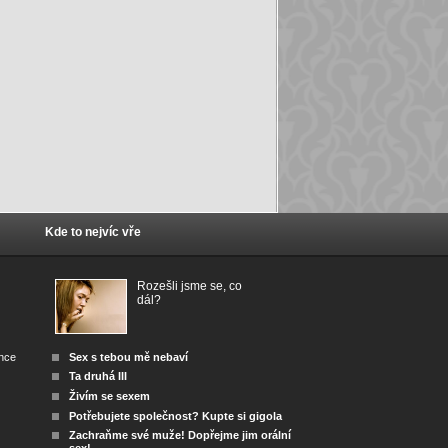
Kde to nejvíc vře
Rozešli jsme se, co
dál?
ánce
Sex s tebou mě nebaví
Ta druhá III
Živím se sexem
Potřebujete společnost? Kupte si gigola
Zachraňme své muže! Dopřejme jim orální