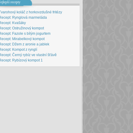
ejlepší recepty
Tvarohový koláč z horkovzdušné fritézy
Recept: Rynglová marmeláda
Recept: Kvašáky
Recept: Ostružinový kompot
Recept: Fazole s bílým jogurtem
Recept: Mirabelkový kompot
Recept: Džem z aronie a jablek
Recept: Kompot z rynglí
Recept: Černý rybíz ve vlastní št'ávě
Recept: Rybízový kompot 1