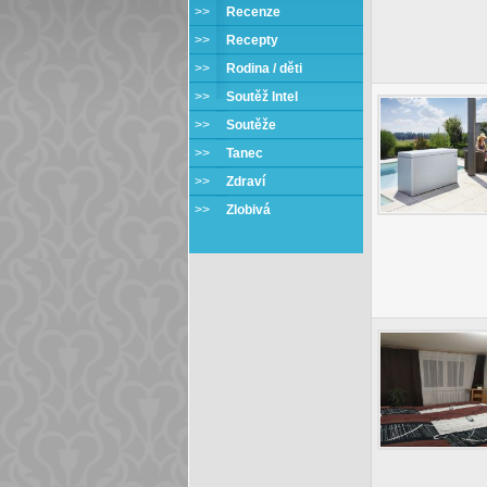
>>
Recenze
>>
Recepty
>>
Rodina / děti
>>
Soutěž Intel
>>
Soutěže
>>
Tanec
>>
Zdraví
>>
Zlobivá