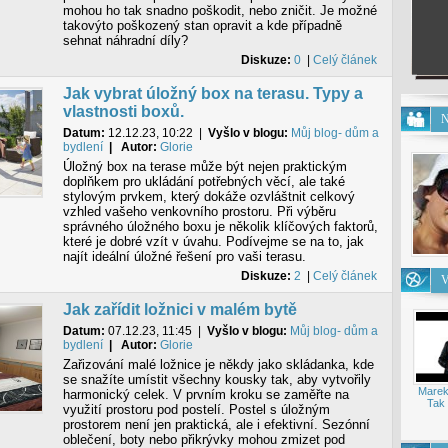
mohou ho tak snadno poškodit, nebo zničit. Je možné
takovýto poškozený stan opravit a kde případně
sehnat náhradní díly?
Diskuze:
0
|
Celý článek
Jak vybrat úložný box na terasu. Typy a
vlastnosti boxů.
N
Datum:
12.12.23, 10:22
|
Vyšlo v blogu:
Můj blog- dům a
bydlení
| Autor:
Glorie
Úložný box na terase může být nejen praktickým
doplňkem pro ukládání potřebných věcí, ale také
stylovým prvkem, který dokáže ozvláštnit celkový
vzhled vašeho venkovního prostoru. Při výběru
správného úložného boxu je několik klíčových faktorů,
které je dobré vzít v úvahu. Podívejme se na to, jak
najít ideální úložné řešení pro vaši terasu.
Diskuze:
2
|
Celý článek
V
Jak zařídit ložnici v malém bytě
Datum:
07.12.23, 11:45
|
Vyšlo v blogu:
Můj blog- dům a
bydlení
| Autor:
Glorie
Zařizování malé ložnice je někdy jako skládanka, kde
se snažíte umístit všechny kousky tak, aby vytvořily
Marek
harmonický celek. V prvním kroku se zaměřte na
Tak 
využití prostoru pod postelí. Postel s úložným
prostorem není jen praktická, ale i efektivní. Sezónní
oblečení, boty nebo přikrývky mohou zmizet pod