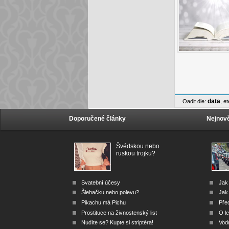
data
Oadit dle:
,
et
Doporučené články
Nejnově
Švédskou nebo
ruskou trojku?
Svatební účesy
Jak
Šlehačku nebo polevu?
Jak 
Pikachu má Pichu
Před
Prostituce na živnostenský list
O le
Nudíte se? Kupte si striptéra!
Vod