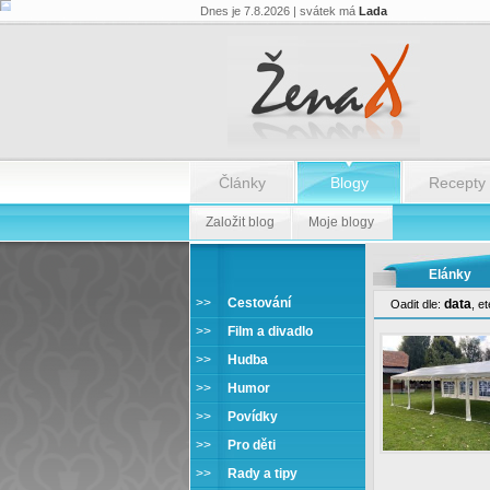
Dnes je 7.8.2026 | svátek má
Lada
Články
Blogy
Recepty
Založit blog
Moje blogy
Elánky
>>
Cestování
data
Oadit dle:
,
et
>>
Film a divadlo
>>
Hudba
>>
Humor
>>
Povídky
>>
Pro děti
>>
Rady a tipy