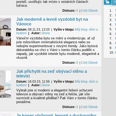
postelí, uvolňujíc tak místo v ostatních částech
N
ložnice.
Diskuze:
4
|
Celý článek
1.
2.
Jak moderně a levně vyzdobit byt na
3.
Vánoce
4.
5.
Datum:
08.11.23, 13:25
|
Vyšlo v blogu:
Můj blog- dům a
bydlení
| Autor:
Glorie
6.
Vánoční výzdoba bytu se mění a modernizuje, ať už
7.
jste milovníkem minimalistické elegance nebo se
8.
nebojíte experimentovat s novými trendy. Jako bytová
9.
dekoratérka se chci s Vámi v tomto článku podělit o
10.
nápady, jak vyzdobit interiér bytu moderně, elegantně a
vkusně.
Diskuze:
9
|
Celý článek
Jak přichytit na zeď obývací stěnu a
televizi
Datum:
16.03.23, 11:56
|
Vyšlo v blogu:
Můj blog- dům a
bydlení
| Autor:
Glorie
Vybrali jste si moderní a elegantní řešení uchycení
televize a obývací stěny na zeď a řešíte, jak vše
rozmístit a kvalitně přidělat? Pak Vám v tomto článku
poradíme.
Diskuze:
3
|
Celý článek
Je konec vlažnosti, lenosti a duchovního