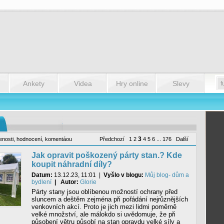
Ankety
Videa
Hry online
Slevy
3
enosti
,
hodnocení
,
komentáou
Předchozí
1
2
4
5
6
...
176
Další
Jak opravit poškozený párty stan.? Kde
koupit náhradní díly?
Datum:
13.12.23, 11:01
|
Vyšlo v blogu:
Můj blog- dům a
bydlení
| Autor:
Glorie
Párty stany jsou oblíbenou možností ochrany před
sluncem a deštěm zejména při pořádání nejrůznějších
venkovních akcí. Proto je jich mezi lidmi poměrně
velké množství, ale málokdo si uvědomuje, že při
působení větru působí na stan opravdu velké síly a