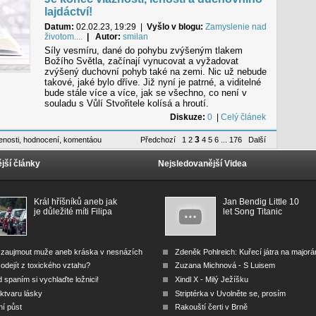
lajdáctví!
Datum:
02.02.23, 19:29
|
Vyšlo v blogu:
Zamyslenie nad
životom....
| Autor:
smilan
Síly vesmíru, dané do pohybu zvýšeným tlakem
Božího Světla, začínají vynucovat a vyžadovat
zvýšený duchovní pohyb také na zemi. Nic už nebude
takové, jaké bylo dříve. Již nyní je patrné, a viditelné
bude stále více a více, jak se všechno, co není v
souladu s Vůlí Stvořitele kolísá a hroutí.
Diskuze:
0
|
Celý článek
3
enosti
,
hodnocení
,
komentáou
Předchozí
1
2
4
5
6
...
176
Další
jší články
Nejsledovanější Videa
Král hříšníků aneb jak
Jan Bendig Little 10
je důležité míti Filipa
let Song Titanic
 zaujmout muže aneb kráska v nesnázích
Zdeněk Pohlreich: Kuřecí játra na major
odejít z toxického vztahu?
Zuzana Michnová - S Luisem
 spaním si vychlaďte ložnici!
Xindl X - Milý Ježíšku
ktvaru lásky
Striptérka v Uvolněte se, prosím
ní půst
Rakouští čerti v Brně