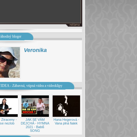
áhodný bloger
Veronika
IDEA - Zábavná, vtipná videa a videoklipy
 Ztraceny -
JAK SE VÁM
Hana Hegerová -
se nezlob
DEJCHÁ - HYMNA
Vana plná fialek
2021 - Babiš
SONG