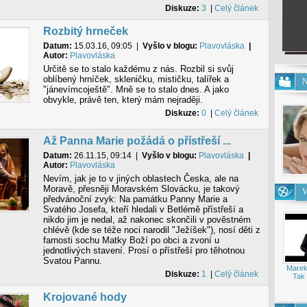
Diskuze:
3
|
Celý článek
Rozbitý hrneček
Datum:
15.03.16, 09:05
|
Vyšlo v blogu:
Plavovláska
|
Autor:
Plavovláska
Určitě se to stalo každému z nás. Rozbil si svůj
oblíbený hrníček, skleničku, mističku, talířek a
N
"jánevímcoještě". Mně se to stalo dnes. A jako
obvykle, právě ten, který mám nejraději.
Diskuze:
0
|
Celý článek
Až Panna Marie požádá o přístřeší ...
Datum:
26.11.15, 09:14
|
Vyšlo v blogu:
Plavovláska
|
Autor:
Plavovláska
Nevím, jak je to v jiných oblastech Česka, ale na
Moravě, přesněji Moravském Slovácku, je takový
V
předvánoční zvyk: Na památku Panny Marie a
Svatého Josefa, kteří hledali v Betlémě přístřeší a
nikdo jim je nedal, až nakonec skončili v pověstném
chlévě (kde se téže noci narodil "Ježíšek"), nosí děti z
farnosti sochu Matky Boží po obci a zvoní u
jednotlivých stavení. Prosí o přístřeší pro těhotnou
Svatou Pannu.
Marek
Diskuze:
1
|
Celý článek
Tak 
Krojované hody