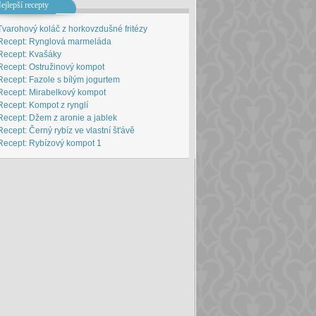
ejlepší recepty
Tvarohový koláč z horkovzdušné fritézy
Recept: Rynglová marmeláda
Recept: Kvašáky
Recept: Ostružinový kompot
Recept: Fazole s bílým jogurtem
Recept: Mirabelkový kompot
Recept: Kompot z rynglí
Recept: Džem z aronie a jablek
Recept: Černý rybíz ve vlastní št'ávě
Recept: Rybízový kompot 1