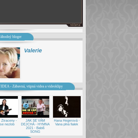
áhodný bloger
Valerie
IDEA - Zábavná, vtipná videa a videoklipy
 Ztraceny -
JAK SE VÁM
Hana Hegerová -
se nezlob
DEJCHÁ - HYMNA
Vana plná fialek
2021 - Babiš
SONG