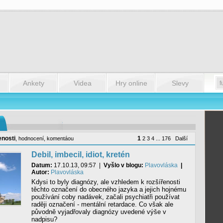
Ankety
Videa
Hry online
Slevy
enosti
1
,
hodnocení
,
komentáou
2
3
4
...
176
Další
Debil, imbecil, idiot, kretén
Datum:
17.10.13, 09:57
|
Vyšlo v blogu:
Plavovláska
|
Autor:
Plavovláska
Kdysi to byly diagnózy, ale vzhledem k rozšířenosti
těchto označení do obecného jazyka a jejich hojnému
používání coby nadávek, začali psychiatři používat
raději označení - mentální retardace. Co však ale
původně vyjadřovaly diagnózy uvedené výše v
nadpisu?