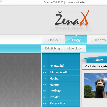
Dnes je 7.8.2026 | svátek má
Lada
Články
Blogy
Recepty
Založit blog
Moje blogy
Elánky
>>
Cestování
et
Oadit dle:
data
,
>>
Film a divadlo
>>
Hudba
>>
Humor
>>
Povídky
>>
Pro děti
>>
Rady a tipy