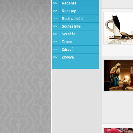
>>
Recenze
>>
Recepty
>>
Rodina / děti
>>
Soutěž Intel
>>
Soutěže
>>
Tanec
>>
Zdraví
>>
Zlobivá