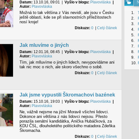
Datum:
13.10.16, 09:01
|
Vyšlo v blogu:
Plavovláska
|
N
Autor:
Plavovláska
Možná to tak většina z Vás nevidí, ale jsou v Česku
1.
ještě oblasti, kde se při slavnostních příležitostech
2.
nosí kroje!
3.
Diskuze:
0
|
Celý článek
4.
5.
6.
Jak mluvíme o jiných
7.
Datum:
12.01.16, 08:45
|
Vyšlo v blogu:
Plavovláska
|
8.
Autor:
Plavovláska
9.
Tím, jak mlluvíme o jiných lidech, nevypovídáme ani
10.
tak nic moc o nich, ale skoro všechno o sobě.
Diskuze:
0
|
Celý článek
Jak jsme vypustili Škromachovi bazének
Datum:
15.10.16, 19:03
|
Vyšlo v blogu:
Plavovláska
|
Autor:
Plavovláska
Ne, vážně nejsme na jižní Moravě všichni lidovci.
Dokonce ani většina z nás lidovci nejsou. Přesto
porazila senátní kandidátka, Anička Hubáčková, za
KDU ČSL, dlouholetého politického matadora Zdeňka
Škromacha.
Diskuze:
0
|
Celý článek