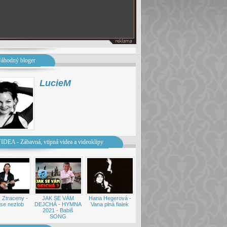
áhodný bloger
LucieM
IDEA - Zábavná, vtipná videa a videoklipy
 Ztraceny -
JAK SE VÁM
Hana Hegerová -
se nezlob
DEJCHÁ - HYMNA
Vana plná fialek
2021 - Babiš
SONG