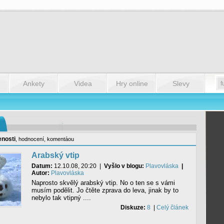
Ankety
Videa
Hry online
Slevy
enosti
,
hodnocení
,
komentáou
Arabský vtip
Datum:
12.10.08, 20:20
|
Vyšlo v blogu:
Plavovláska
|
Autor:
Plavovláska
Naprosto skvělý arabský vtip. No o ten se s vámi
musím podělit. Jo čtěte zprava do leva, jinak by to
nebylo tak vtipný ....
Diskuze:
8
|
Celý článek