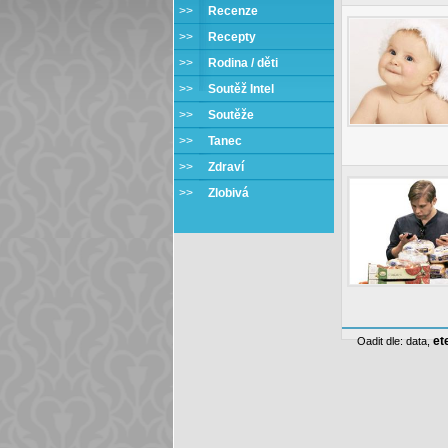
>>
Recenze
>>
Recepty
>>
Rodina / děti
>>
Soutěž Intel
>>
Soutěže
>>
Tanec
>>
Zdraví
>>
Zlobivá
et
Oadit dle:
data
,