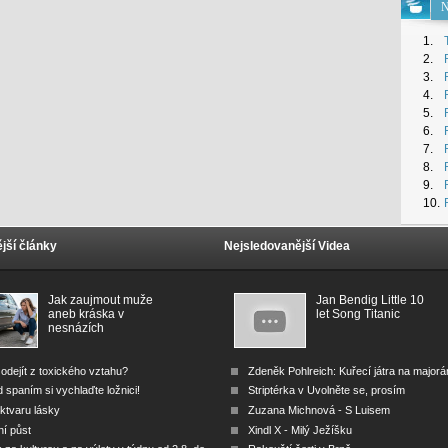
N
1.
2.
3.
4.
5.
6.
7.
8.
9.
10.
jší články
Nejsledovanější Videa
Jak zaujmout muže
Jan Bendig Little 10
aneb kráska v
let Song Titanic
nesnázích
odejít z toxického vztahu?
Zdeněk Pohlreich: Kuřecí játra na major
 spaním si vychlaďte ložnici!
Striptérka v Uvolněte se, prosím
ktvaru lásky
Zuzana Michnová - S Luisem
ní půst
Xindl X - Milý Ježíšku