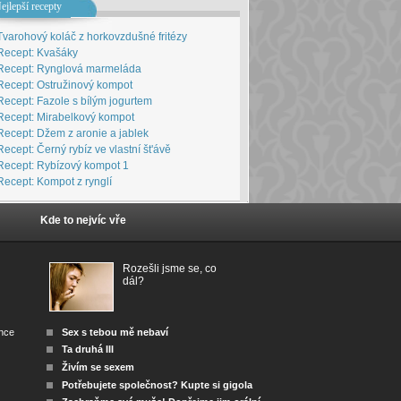
ejlepší recepty
Tvarohový koláč z horkovzdušné fritézy
Recept: Kvašáky
Recept: Rynglová marmeláda
Recept: Ostružinový kompot
Recept: Fazole s bílým jogurtem
Recept: Mirabelkový kompot
Recept: Džem z aronie a jablek
Recept: Černý rybíz ve vlastní št'ávě
Recept: Rybízový kompot 1
Recept: Kompot z rynglí
Kde to nejvíc vře
Rozešli jsme se, co
dál?
ánce
Sex s tebou mě nebaví
Ta druhá III
Živím se sexem
Potřebujete společnost? Kupte si gigola