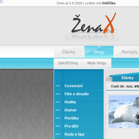
Dnes je 6.8.2026 | svátek má
Oldřiška
Články
Blogy
Recepty
Založit blog
Moje blogy
Elánky
>>
Cestování
et
Oadit dle:
data
,
Humor
>>
Film a divadlo
>>
Hudba
>>
Humor
>>
Povídky
>>
Pro děti
>>
Rady a tipy