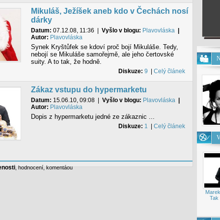
Mikuláš, Ježíšek aneb kdo v Čechách nosí
dárky
Datum:
07.12.08, 11:36
|
Vyšlo v blogu:
Plavovláska
|
Autor:
Plavovláska
Synek Kryštůfek se kdoví proč bojí Mikuláše. Tedy,
nebojí se Mikuláše samořejmě, ale jeho čertovské
N
suity. A to tak, že hodně.
Diskuze:
9
|
Celý článek
Zákaz vstupu do hypermarketu
Datum:
15.06.10, 09:08
|
Vyšlo v blogu:
Plavovláska
|
Autor:
Plavovláska
Dopis z hypermarketu jedné ze zákaznic ...
Diskuze:
1
|
Celý článek
V
enosti
,
hodnocení
,
komentáou
Marek
Tak 