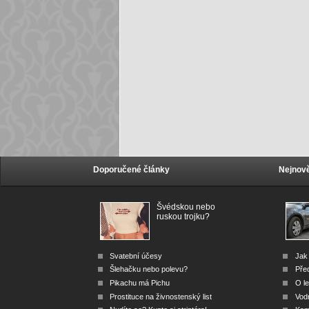
Doporučené články
Nejnově
Švédskou nebo
ruskou trojku?
Svatební účesy
Jak 
Šlehačku nebo polevu?
Před
Pikachu má Pichu
O le
Prostituce na živnostenský list
Vod