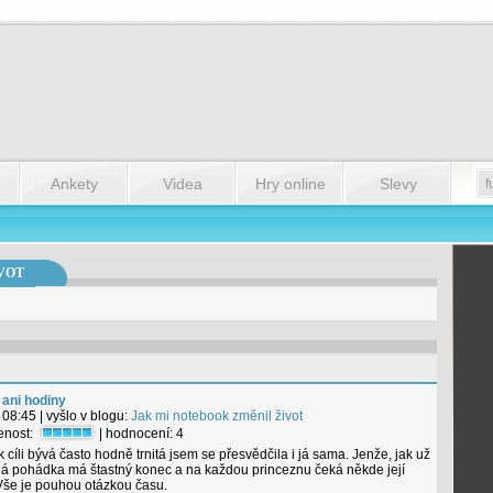
Ankety
Videa
Hry online
Slevy
VOT
 ani hodiny
 08:45
| vyšlo v blogu:
Jak mi notebook změnil život
tenost:
| hodnocení:
4
k cíli bývá často hodně trnitá jsem se přesvědčila i já sama. Jenže, jak už
dá pohádka má štastný konec a na každou princeznu čeká někde její
Vše je pouhou otázkou času.