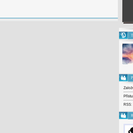
T
P
Založ
Přístu
RSS:
R