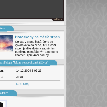
éma
Horoskopy na měsíc srpen
Co vás v srpnu čeká, čeho se
vyvarovat a do čeho jít? Letošní
srpen je díky dvěma zatměním
poněkud mimořádným a nejedno
znamení zpřevrací naruby...
rofil blogu "Jak mi notebook změnil život"
en:
14.12.2009 8:05:26
pů:
4728
RSS zdroj
edakce