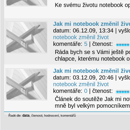
Ke svému životu notebook opra
Jak mi notebook změnil ži
datum:
06.12.09, 13:34
| vyšl
notebook změnil život
komentáře:
5
| čtenost:
Ráda bych se s Vámi ještě po
chlapce, kterému notebook op
Jak mi notebook změnil živo
datum:
03.12.09, 20:46
| vyšl
notebook změnil život
komentáře:
0
| čtenost:
Článek do soutěže Jak mi not
mně byl velkým pomocníkem 
data
Řadit dle:
,
čtenosti
,
hodnocení
,
komentářů