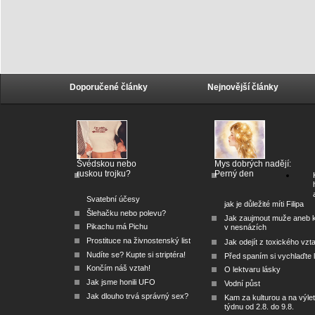
Doporučené články
Nejnovější články
Švédskou nebo
Mys dobrých nadějí:
ruskou trojku?
Perný den
Svatební účesy
jak je důležité míti Filipa
Šlehačku nebo polevu?
Jak zaujmout muže aneb 
Pikachu má Pichu
v nesnázích
Prostituce na živnostenský list
Jak odejít z toxického vzt
Nudíte se? Kupte si striptéra!
Před spaním si vychlaďte l
Končím náš vztah!
O lektvaru lásky
Jak jsme honili UFO
Vodní půst
Jak dlouho trvá správný sex?
Kam za kulturou a na výlet
týdnu od 2.8. do 9.8.