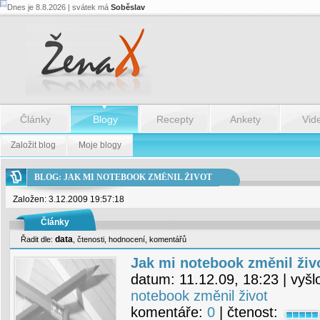
Dnes je 8.8.2026 | svátek má
Soběslav
Články
Blogy
Recepty
Ankety
Vid
Založit blog
Moje blogy
BLOG: JAK MI NOTEBOOK ZMĚNIL ŽIVOT
Založen: 3.12.2009 19:57:18
Články
data
Řadit dle:
,
čtenosti
,
hodnocení
,
komentářů
Jak mi notebook změnil živo
datum:
11.12.09, 18:23
| vyšl
notebook změnil život
komentáře:
0
| čtenost: