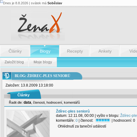
Dnes je 8.8.2026 | svátek má
Soběslav
Články
Blogy
Recepty
Ankety
Vid
Založit blog
Moje blogy
BLOG: ŽDÍREC-PLES SENIORŮ
Založen: 13.8.2009 13:18:00
Články
data
Řadit dle:
,
čtenosti
,
hodnocení
,
komentářů
Ždírec-ples seniorů
datum:
12.11.08, 00:00
| vyšlo v blogu:
Ždírec-pl
komentáře:
0
| čtenost:
| hodnocení:
0
Ohlédnutí za taneční událostí