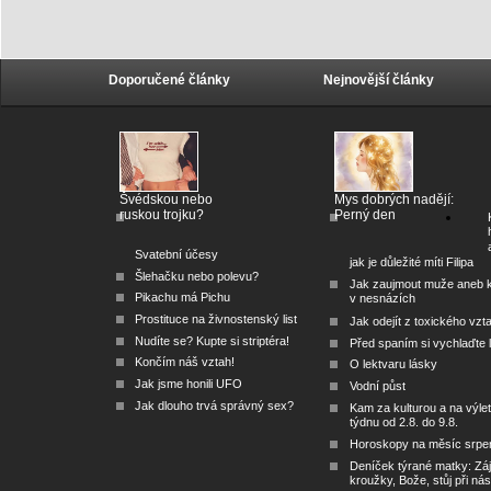
Doporučené články
Nejnovější články
Švédskou nebo
Mys dobrých nadějí:
ruskou trojku?
Perný den
Svatební účesy
jak je důležité míti Filipa
Šlehačku nebo polevu?
Jak zaujmout muže aneb 
Pikachu má Pichu
v nesnázích
Prostituce na živnostenský list
Jak odejít z toxického vzt
Nudíte se? Kupte si striptéra!
Před spaním si vychlaďte l
Končím náš vztah!
O lektvaru lásky
Jak jsme honili UFO
Vodní půst
Jak dlouho trvá správný sex?
Kam za kulturou a na výlet
týdnu od 2.8. do 9.8.
Horoskopy na měsíc srpe
Deníček týrané matky: Zá
kroužky, Bože, stůj při nás