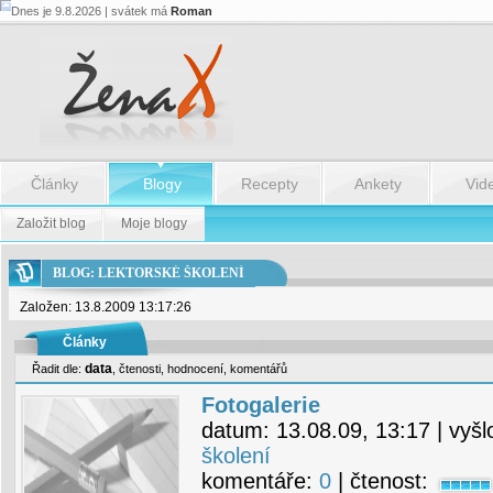
Dnes je 9.8.2026 | svátek má
Roman
Články
Blogy
Recepty
Ankety
Vid
Založit blog
Moje blogy
BLOG: LEKTORSKÉ ŠKOLENÍ
Založen: 13.8.2009 13:17:26
Články
data
Řadit dle:
,
čtenosti
,
hodnocení
,
komentářů
Fotogalerie
datum:
13.08.09, 13:17
| vyšl
školení
komentáře:
0
| čtenost: