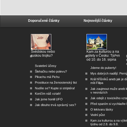
Doporučené články
Nejnovější články
Švédskou nebo
Kam za kulturou a na
ruskou trojku?
výlety v Česku: Týden
od 10. do 16. srpna
Svatební účesy
Jdeme do puberty!
Šlehačku nebo polevu?
Mys dobrých nadějí: Pern
Pikachu má Pichu
Král hříšníků aneb jak je dů
Prostituce na živnostenský list
míti Filipa
Nudíte se? Kupte si striptéra!
Jak zaujmout muže aneb 
v nesnázích
Končím náš vztah!
Jak odejít z toxického vzt
Jak jsme honili UFO
Před spaním si vychlaďte l
Jak dlouho trvá správný sex?
O lektvaru lásky
Vodní půst
Kam za kulturou a na výlet
týdnu od 2.8. do 9.8.