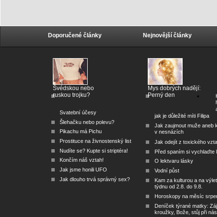
Doporučené články
Nejnovější články
Švédskou nebo
Mys dobrých nadějí:
ruskou trojku?
Perný den
Svatební účesy
jak je důležité míti Filipa
Šlehačku nebo polevu?
Jak zaujmout muže aneb 
Pikachu má Pichu
v nesnázích
Prostituce na živnostenský list
Jak odejít z toxického vzt
Nudíte se? Kupte si striptéra!
Před spaním si vychlaďte l
Končím náš vztah!
O lektvaru lásky
Jak jsme honili UFO
Vodní půst
Jak dlouho trvá správný sex?
Kam za kulturou a na výlet
týdnu od 2.8. do 9.8.
Horoskopy na měsíc srpe
Deníček týrané matky: Zá
kroužky, Bože, stůj při nás