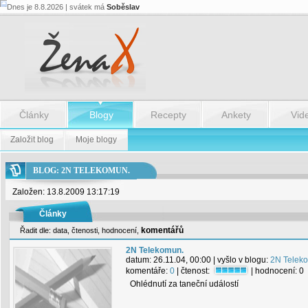
Dnes je 8.8.2026 | svátek má
Soběslav
Články
Blogy
Recepty
Ankety
Vid
Založit blog
Moje blogy
BLOG: 2N TELEKOMUN.
Založen: 13.8.2009 13:17:19
Články
komentářů
Řadit dle:
data
,
čtenosti
,
hodnocení
,
2N Telekomun.
datum:
26.11.04, 00:00
| vyšlo v blogu:
2N Telek
komentáře:
0
| čtenost:
| hodnocení:
0
Ohlédnutí za taneční událostí