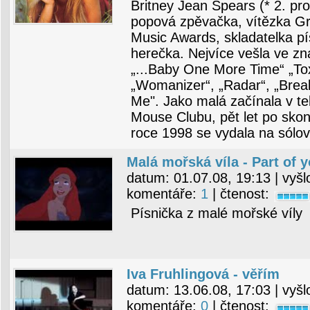
Britney Jean Spears (* 2. pr
popová zpěvačka, vítězka 
Music Awards, skladatelka pí
herečka. Nejvíce vešla ve z
„...Baby One More Time“ „To
„Womanizer“, „Radar“, „Break
Me". Jako malá začínala v te
Mouse Clubu, pět let po skon
roce 1998 se vydala na sólo
Malá mořská víla - Part of 
datum:
01.07.08, 19:13
| vyšl
komentáře:
1
| čtenost:
Písnička z malé mořské víly
Iva Fruhlingová - věřím
datum:
13.06.08, 17:03
| vyšl
komentáře:
0
| čtenost: