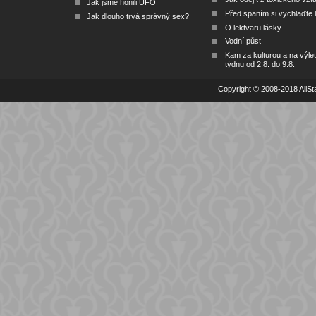
Jak jsme honili UFO
Před spaním si vychlaďte l
Jak dlouho trvá správný sex?
O lektvaru lásky
Vodní půst
Kam za kulturou a na výlet
týdnu od 2.8. do 9.8.
Copyright © 2008-2018 AllSta