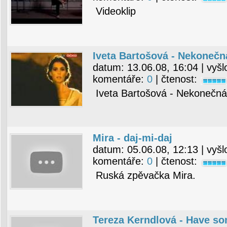
Videoklip
Iveta Bartošová - Nekonečn
datum:
13.06.08, 16:04
| vyšl
komentáře:
0
| čtenost:
Iveta Bartošová - Nekonečná 
Mira - daj-mi-daj
datum:
05.06.08, 12:13
| vyšl
komentáře:
0
| čtenost:
Ruská zpěvačka Mira.
Tereza Kerndlová - Have so