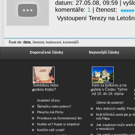
datum:
27.05.08, 09:59
| vyšl
komentáře:
1
| čtenost:
Vystoupení Terezy na Letošní
data
Řadit dle:
,
čtenosti
,
hodnocení
,
komentářů
Doporučené články
Nejnovější články
Švédskou nebo
Kam za kulturou a na
ruskou trojku?
výlety v Česku: Týden
od 10. do 16. srpna
Svatební účesy
Jdeme do puberty!
Šlehačku nebo polevu?
Mys dobrých nadějí: Pern
Pikachu má Pichu
Král hříšníků aneb jak je dů
Prostituce na živnostenský list
míti Filipa
Nudíte se? Kupte si striptéra!
Jak zaujmout muže aneb 
v nesnázích
Končím náš vztah!
Jak odejít z toxického vzt