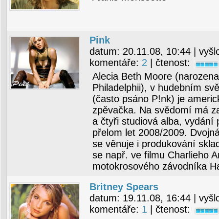
Pink
datum:
20.11.08, 10:44
| vyšl
komentáře:
2
| čtenost:
Alecia Beth Moore (narozena
Philadelphii), v hudebním sv
(často psáno P!nk) je ameri
zpěvačka. Na svědomí má za
a čtyři studiová alba, vydání
přelom let 2008/2009. Dvojn
se věnuje i produkování sklad
se např. ve filmu Charlieho An
motokrosového závodníka Ha
Britney Spears
datum:
19.11.08, 16:44
| vyšl
komentáře:
1
| čtenost: