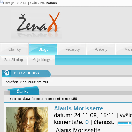
Dnes je 9.8.2026 | svátek má
Roman
Články
Blogy
Recepty
Ankety
Vid
Založit blog
Moje blogy
BLOG: HUDBA
Založen: 27.5.2008 9:57:06
Články
data
Řadit dle:
,
čtenosti
,
hodnocení
,
komentářů
Alanis Morissette
datum:
24.11.08, 15:11
| vyšl
komentáře:
0
| čtenost:
Alanis Morissette