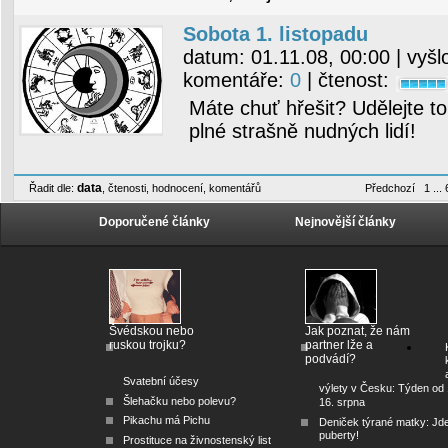
Sobota 1. listopadu
datum:
01.11.08, 00:00
| vyšl
komentáře:
0
| čtenost:
Máte chuť hřešit? Udělejte to
plné strašně nudných lidí!
data
Řadit dle:
,
čtenosti
,
hodnocení
,
komentářů
Předchozí
1
...
Doporučené články
Nejnovější články
Švédskou nebo
Jak poznat, že nám
ruskou trojku?
partner lže a
podvádí?
Svatební účesy
výlety v Česku: Týden od 
Šlehačku nebo polevu?
16. srpna
Pikachu má Pichu
Deniček týrané matky: Jd
puberty!
Prostituce na živnostenský list