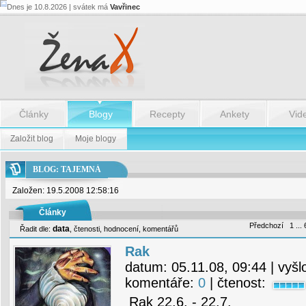
Dnes je 10.8.2026 | svátek má
Vavřinec
Články
Blogy
Recepty
Ankety
Vid
Založit blog
Moje blogy
BLOG: TAJEMNÁ
Založen: 19.5.2008 12:58:16
Články
Předchozí
1
...
data
Řadit dle:
,
čtenosti
,
hodnocení
,
komentářů
Rak
datum:
05.11.08, 09:44
| vyšl
komentáře:
0
| čtenost:
Rak 22.6. - 22.7.