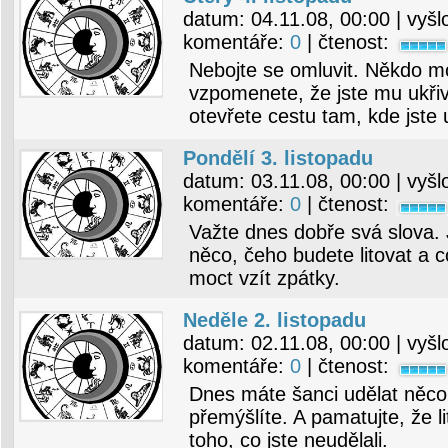
datum:
04.11.08, 00:00
| vyšl
komentáře:
0
| čtenost:
Nebojte se omluvit. Někdo mo
vzpomenete, že jste mu ukřiv
otevřete cestu tam, kde jste u
Pondělí 3. listopadu
datum:
03.11.08, 00:00
| vyšl
komentáře:
0
| čtenost:
Važte dnes dobře svá slova. J
něco, čeho budete litovat a 
moct vzít zpátky.
Neděle 2. listopadu
datum:
02.11.08, 00:00
| vyšl
komentáře:
0
| čtenost:
Dnes máte šanci udělat něc
přemýšlíte. A pamatujte, že l
toho, co jste neudělali.