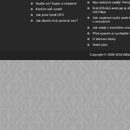
Mys dobrých nadějí: Pern
Nudíte se? Kupte si striptéra!
Král hříšníků aneb jak je dů
Končím náš vztah!
míti Filipa
Jak jsme honili UFO
Jak zaujmout muže aneb 
Jak dlouho trvá správný sex?
v nesnázích
Jak odejít z toxického vzt
Před spaním si vychlaďte l
O lektvaru lásky
Vodní půst
Copyright © 2008-2018 AllSta