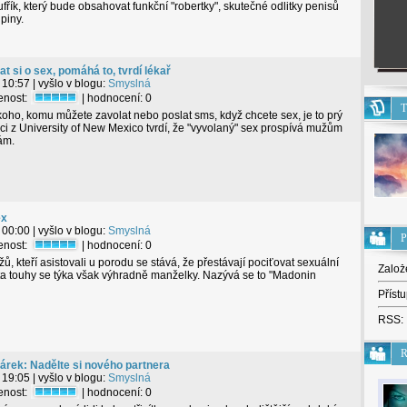
fřík, který bude obsahovat funkční "robertky", skutečné odlitky penisů
piny.
t si o sex, pomáhá to, tvrdí lékař
 10:57
| vyšlo v blogu:
Smyslná
tenost:
| hodnocení:
0
T
ho, komu můžete zavolat nebo poslat sms, když chcete sex, je to prý
i z University of New Mexico tvrdí, že "vyvolaný" sex prospívá mužům
ám.
ex
 00:00
| vyšlo v blogu:
Smyslná
P
tenost:
| hodnocení:
0
, kteří asistovali u porodu se stává, že přestávají pociťovat sexuální
Založ
áta touhy se týka však výhradně manželky. Nazývá se to "Madonin
Přístu
RSS:
R
dárek: Nadělte si nového partnera
 19:05
| vyšlo v blogu:
Smyslná
tenost:
| hodnocení:
0