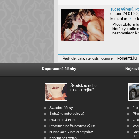
Tucet výroků, k
datum:
24.01.20,
komentáře:
0
| č
Mlčeti zlato, ml
které by podle
bezprostředně 
komentářů
Řadit dle:
data
,
čtenosti
,
hodnocení
,
Doporučené články
Nejnově
Švédskou nebo
ruskou trojku?
Svatební účesy
Jak 
Šlehačku nebo polevu?
Před
Pikachu má Pichu
O le
Prostituce na živnostenský list
Vod
Nudíte se? Kupte si striptéra!
Kam 
9.8.
Končím náš vztah!