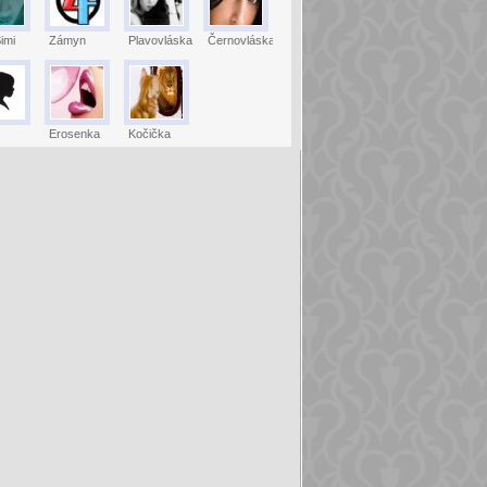
imi
Zámyn
Plavovláska
Černovláska
Erosenka
Kočička