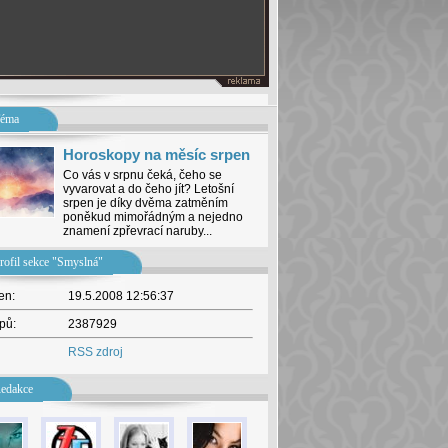
éma
Horoskopy na měsíc srpen
Co vás v srpnu čeká, čeho se
vyvarovat a do čeho jít? Letošní
srpen je díky dvěma zatměním
poněkud mimořádným a nejedno
znamení zpřevrací naruby...
rofil sekce "Smyslná"
en:
19.5.2008 12:56:37
pů:
2387929
RSS zdroj
edakce