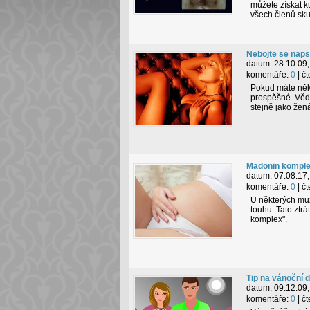
můžete získat ku
všech členů sku
Nebojte se napsa
datum:
28.10.09,
komentáře:
0
| č
Pokud máte něko
prospěšné. Vědc
stejně jako žen
Madonin kompl
datum:
07.08.17,
komentáře:
0
| č
U některých mužů
touhu. Tato ztr
komplex".
Tip na vánoční 
datum:
09.12.09,
komentáře:
0
| č