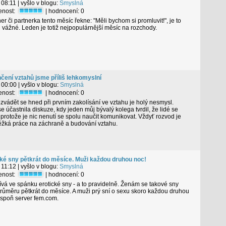
 08:11
| vyšlo v blogu:
Smyslná
tenost:
| hodnocení:
0
r či partnerka tento měsíc řekne: "Měli bychom si promluvit!", je to
 vážné. Leden je totiž nejpopulárnější měsíc na rozchody.
čení vztahů jsme příliš lehkomyslní
 00:00
| vyšlo v blogu:
Smyslná
tenost:
| hodnocení:
0
ozvádět se hned při prvním zakolísání ve vztahu je holý nesmysl.
 účastnila diskuze, kdy jeden můj bývalý kolega tvrdil, že lidé se
 protože je nic nenutí se spolu naučit komunikovat. Vždyť rozvod je
ěžká práce na záchraně a budování vztahu.
cké sny pětkrát do měsíce. Muži každou druhou noc!
 11:12
| vyšlo v blogu:
Smyslná
tenost:
| hodnocení:
0
vá ve spánku erotické sny - a to pravidelně. Ženám se takové sny
průměru pětkrát do měsíce. A muži prý sní o sexu skoro každou druhou
lespoň server fem.com.