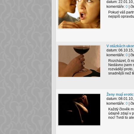
datum:
22.01.10,
komentáře:
0
| č
Pokud váš partne
nejspíš opravdu
V otázkách ukon
datum:
06.10.15,
komentáře:
0
| č
Rozcházet, či r
Nedávno jsem se
rozvádějí proto,
snadnější než t
Ženy mají eroti
datum:
08.01.10,
komentáře:
0
| č
Každý člověk mí
údajně zdají v 
noc! Tvrdí to a