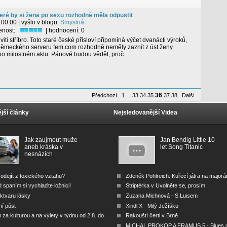
teré by si žena po sexu rozhodně měla odpustit
 00:00
| vyšlo v blogu:
Smyslná
tenost:
| hodnocení:
0
uviti stříbro. Toto staré české přísloví připomíná výčet dvanácti výroků,
 německého serveru fem.com rozhodně neměly zaznít z úst ženy
po milostném aktu. Pánové budou vědět, proč…
36
Předchozí
1
...
33
34
35
37
38
Další
jší články
Nejsledovanější Videa
Jak zaujmout muže
Jan Bendig Little 10
aneb kráska v
let Song Titanic
nesnázích
odejít z toxického vztahu?
Zdeněk Pohlreich: Kuřecí játra na major
 spaním si vychlaďte ložnici!
Striptérka v Uvolněte se, prosím
ktvaru lásky
Zuzana Michnová - S Luisem
ní půst
Xindl X - Milý Ježíšku
za kulturou a na výlety v týdnu od 2.8. do
Rakouští čerti v Brně
MICHAL PROKOP A FRAMUS 5 - Blues 