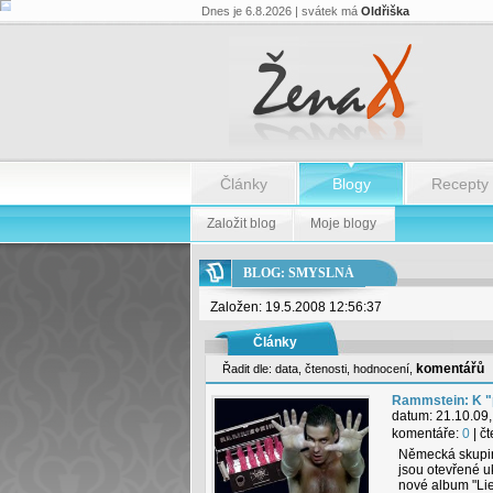
Dnes je 6.8.2026 | svátek má
Oldřiška
Články
Blogy
Recepty
Založit blog
Moje blogy
BLOG: SMYSLNÁ
Založen: 19.5.2008 12:56:37
Články
komentářů
Řadit dle:
data
,
čtenosti
,
hodnocení
,
Rammstein: K "p
datum:
21.10.09,
komentáře:
0
| č
Německá skupin
jsou otevřené uk
nové album "Lieb