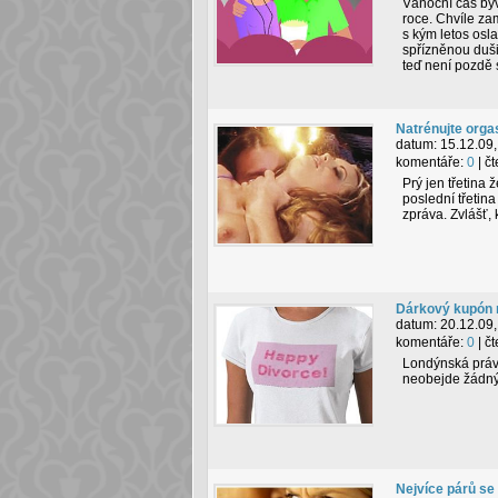
Vánoční čas býv
roce. Chvíle za
s kým letos osla
spřízněnou duši,
teď není pozdě 
Natrénujte org
datum:
15.12.09,
komentáře:
0
| č
Prý jen třetina 
poslední třetin
zpráva. Zvlášť,
Dárkový kupón n
datum:
20.12.09,
komentáře:
0
| č
Londýnská právn
neobejde žádný 
Nejvíce párů se 