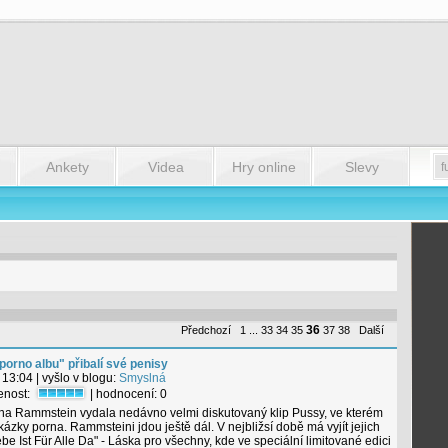
Ankety
Videa
Hry online
Slevy
36
Předchozí
1
...
33
34
35
37
38
Další
orno albu" přibalí své penisy
 13:04
| vyšlo v blogu:
Smyslná
tenost:
| hodnocení:
0
a Rammstein vydala nedávno velmi diskutovaný klip Pussy, ve kterém
ázky porna. Rammsteini jdou ještě dál. V nejbližsí době má vyjít jejich
e Ist Für Alle Da" - Láska pro všechny, kde ve speciální limitované edici