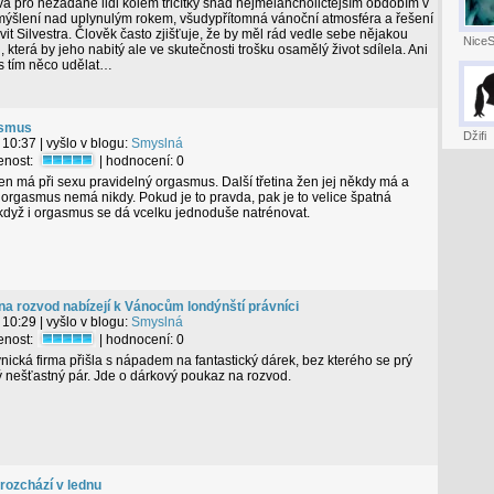
á pro nezadané lidi kolem třicítky snad nejmelancholičtějším obdobím v
mýšlení nad uplynulým rokem, všudypřítomná vánoční atmosféra a řešení
vit Silvestra. Člověk často zjišťuje, že by měl rád vedle sebe nějakou
NiceS
 která by jeho nabitý ale ve skutečnosti trošku osamělý život sdílela. Ani
s tím něco udělat…
asmus
Džifi
 10:37
| vyšlo v blogu:
Smyslná
tenost:
| hodnocení:
0
žen má při sexu pravidelný orgasmus. Další třetina žen jej někdy má a
a orgasmus nemá nikdy. Pokud je to pravda, pak je to velice špatná
 když i orgasmus se dá vcelku jednoduše natrénovat.
a rozvod nabízejí k Vánocům londýnští právníci
 10:29
| vyšlo v blogu:
Smyslná
tenost:
| hodnocení:
0
ická firma přišla s nápadem na fantastický dárek, bez kterého se prý
nešťastný pár. Jde o dárkový poukaz na rozvod.
rozchází v lednu