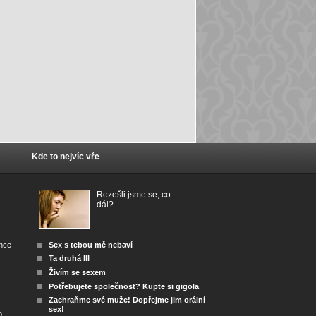
Kde to nejvíc vře
Rozešli jsme se, co
dál?
ánce
Sex s tebou mě nebaví
Ta druhá III
Živím se sexem
Potřebujete společnost? Kupte si gigola
Zachraňme své muže! Dopřejme jim orální
sex!
o