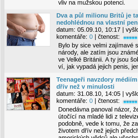
vliv na mužskou potenci.
Dva a půl milionu Britů je ta
nedohlédnou na vlastní pen
datum:
05.09.10, 10:17
| vyšl
komentáře:
0
| čtenost:
Bylo by sice velmi zajímavé s
národy, ale zatím jsou znám
ve Velké Británii. A ty jsou š
ví, jak vypadá jejich penis, 
Teenageři navzdory médiím
dřív než v minulosti
datum:
31.08.10, 14:05
| vyšl
komentáře:
0
| čtenost:
Donedávna panoval názor, ž
útočící na mladé lidi z televi
podobně, vede k tomu, že za
životem dřív než jejich předc
amerických vědců ale všech