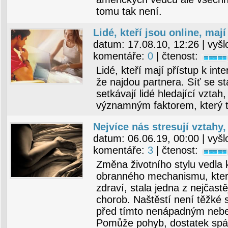
tomu tak není.
Lidé, kteří jsou online, maj
datum:
17.08.10, 12:26
| vyšl
komentáře:
0
| čtenost:
Lidé, kteří mají přístup k inte
že najdou partnera. Síť se s
setkávají lidé hledající vztah,
významným faktorem, který t
Nejvíce nás stresují vztahy
datum:
06.06.19, 00:00
| vyšl
komentáře:
3
| čtenost:
Změna životního stylu vedla 
obranného mechanismu, kter
zdraví, stala jedna z nejčastěj
chorob. Naštěstí není těžké 
před tímto nenápadným nebe
Pomůže pohyb, dostatek spá