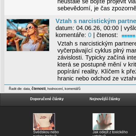
neustále se bojíte projevit vl
sebevědomí, je čas zpozorně
Vztah s narcistickým partn
datum:
04.06.26, 00:00
| vyšl
komentáře:
0
| čtenost:
Vztah s narcistickým partne
vyčerpávající cyklus plný ma
závislosti. Typicky začíná inte
která se postupně mění v krit
popírání reality. Klíčem k pře
hranic nebo odchod ze vztah
čtenosti
Řadit dle:
data
,
,
hodnocení
,
komentářů
Doporučené články
Nejnovější články
Švédskou nebo
Jak odejít z toxického