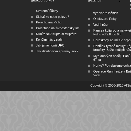
ruskou trojku?
vztahu?
Svatební účesy
vychlaďte ložnici!
Šlehačku nebo polevu?
O lektvaru lásky
Pikachu má Pichu
Vodní půst
Prostituce na živnostenský list
Kam za kulturou a na výlet
Nudíte se? Kupte si striptéra!
týdnu od 2.8. do 9.8.
Končím náš vztah!
Horoskopy na měsíc srpe
Jak jsme honili UFO
Deníček týrané matky: Zá
kroužky, Bože, stůj při nás
Jak dlouho trvá správný sex?
Mys dobrých nadějí: Paní
67 let
Horko? Potřebujeme ochlad
Operace Ranní růže v Ba
Vodě
Copyright © 2008-2018 AllSta