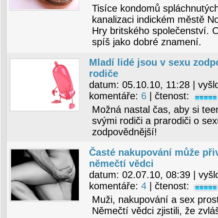
Tisíce kondomů spláchnutýc
kanalizaci indickém městě Nov
Hry britského společenství. Or
spíš jako dobré znamení.
Mladí lidé jsou v sexu zodp
rodiče
datum:
05.10.10, 11:28
| vyšl
komentáře:
6
| čtenost:
Možná nastal čas, aby si teen
svými rodiči a prarodiči o sex
zodpovědnější!
Časté nakupování může přiv
němečtí vědci
datum:
02.07.10, 08:39
| vyšl
komentáře:
4
| čtenost:
Muži, nakupování a sex pros
Němečtí vědci zjistili, že zvl