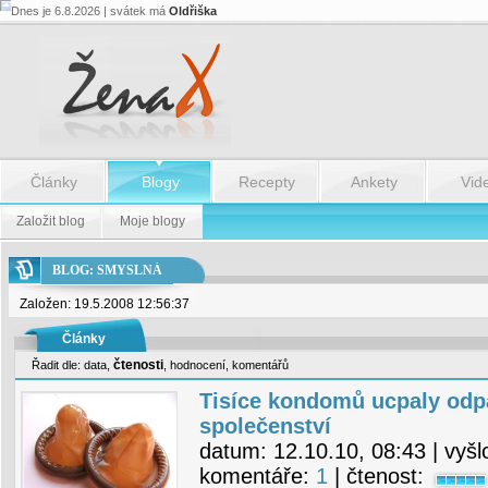
Dnes je 6.8.2026 | svátek má
Oldřiška
Články
Blogy
Recepty
Ankety
Vid
Založit blog
Moje blogy
BLOG: SMYSLNÁ
Založen: 19.5.2008 12:56:37
Články
čtenosti
Řadit dle:
data
,
,
hodnocení
,
komentářů
Tisíce kondomů ucpaly odp
společenství
datum:
12.10.10, 08:43
| vyšl
komentáře:
1
| čtenost: