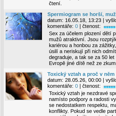
čtení.
Spermiogram se horší, muži
datum:
16.05.18, 13:23
| vyšl
komentáře:
0
| čtenost:
Sex za účelem plození dětí p
mužů atraktivní. Jsou rozptýl
kariérou a honbou za zážitky, 
úsilí a neriskují při nich odm
degraduje, a tak se za 50 let
Evropě jiné dítě než ze zku
Toxický vztah a proč v ně
datum:
28.05.26, 00:00
| vyšl
komentáře:
0
| čtenost:
Toxický vztah je nezdravé spo
namísto podpory a radosti vy
se nedostatkem respektu, ma
konflikty. Pokud se vedle par